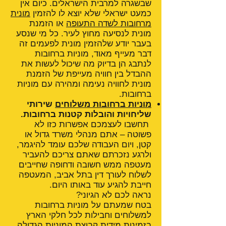
שבשגרה למרבית הישראלים. כיום אין
כמעט ישראלי שלא יוצא לו להזמין
מונית
מרחובות לשדה התעופה
או הזמנת
מונית לנסיעה מחוץ לעיר. כל מי שנסע
בעבר יודע שלהזמין מונית לפעמים זה
דבר מעייף מאוד, מוניות ברחובות
לנתבג הן בדיוק מה שיכול לעשות את
ההבדל בין חוויה מעייפת של הזמנת
מונית לחוויה נעימה ומהירה עם מוניות
ברחובות.
מוניות ברחובות משלוחים
שירותי
שליחויות והובלות קטנות ברחובות.
תחשבו לעצמכם אפשרות כזו לא
פשוטה – אתם מנהלי משרד גדול או
קטן, ויום העבודה שלכם עומד להיגמר,
ולרגע נזכרתם שאתם צריכם להעביר
מעטפה ממש חשובה ודחופה שחייבים
לשלוח לעורך דין בתל אביב, המעטפה
חייבת להגיע עוד באותו היום.
נראה לכם לא הגיוני?
בטח שמעתם על מוניות ברחובות
למשלוחים וחבילות לכל חלקי הארץ
בזמינות מידית קבוצת המוניות הגדולה