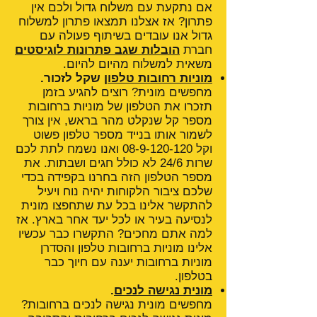
אם נתקעת עם משלוח גדול ולכם אין
פתרון? אז אצלנו תמצאו פתרון למשלוח
גדול אנו עובדים בשיתוף פעולה עם
חברת
הובלות שגב פתרונות לוגיסטים
משאית למשלוח מהיום להיום.
מוניות רחובות טלפון
שקל לזכור.
מחפשים מונית? רוצים להגיע בזמן
תזכרו את הטלפון של מוניות ברחובות
מספר קל שנקלט מהר בראש, אין צורך
לשמור אותו בנייד מספר טלפון פשוט
וקל
08-9-120-120
ואנו נשמח לתת לכם
שרות 24/6 לא כולל חגים ושבתות. את
מספר הטלפון הזה בחרנו בקפידה בכדי
שלכם ציבור הלקוחות יהיה נוח ויעיל
להתקשר אלינו בכל עת שתחפצו מונית
לנסיעה בעיר או לכל יעד אחר בארץ. אז
למה אתם מחכים? התקשרו כבר עכשיו
אלינו מוניות ברחובות טלפון והסדרן
מוניות ברחובות יענה עם חיוך כבר
בטלפון.
מונית נגישה לנכים
.
מחפשים מונית נגישה לנכים ברחובות?