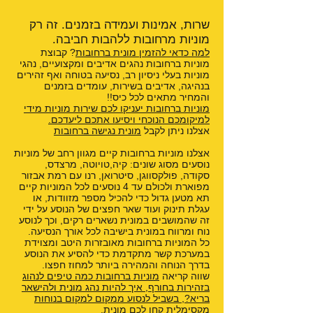
שרות, אמינות ועמידה בזמנים. זה רק
מוניות מרחובות ללהבות חביבה.
למה כדאי להזמין מונית ברחובות
? קבוצת
מוניות ברחובות נהגים אדיבים ומקצועיים, נהגי
מוניות בעלי ניסיון רב, נסיעה בטוחה ואף זהירים
בנהיגה, אדיבים בשירות, עומדים בזמנים
והמחיר מתאים לכל כיס!!
מוניות ברחובות יעניקו לכם שירות מוניות מידי
למיקומכם הנוכחי ויסיעו אתכם ליעדכם.
אצלנו ניתן לקבל
מונית נגישה ברחובות
אצלנו מוניות ברחובות קיים מגוון רחב של מוניות
נוסעים מסוג שונים: קיה,טויוטה, מרצדס,
סקודה, פולקסווגן, סיטרואן, רנו עם רמת אבזור
מפוארת ולכולם עד 4 נוסעים לכל המוניות קיים
תא מטען גדול כדי להכיל מספר מזוודות, או
עגלת תינוק ועוד שאר חפצים של הנוסע על ידי
זה שהמושבים במונית נשארים רקים, וכך לנוסע
נוח ומרווח במונית בישיבה לכל אורך הנסיעה.
כל המוניות ברחובות מאובזרות היטב ומצוידת
במערכת קשר מתקדמת כדי להסיע את הנוסע
בדרך הנוחה והמהירה ביותר למחוז חפצו.
שווה קריאה
מוניות ברחובות כמה טיפים לנהוג
בזהירות בחורף
,
איך להיות נהג מונית ולהישאר
בריא?
,
בשביל לנסוע ממקום למקום בנוחות
מקסימלית קחו לכם מונית
,