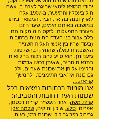
הבתים המרשימים הוא של אפרים זקס,
יהודי ממוצא ליטאי שהיגר לארה"ב, עשה
חיל בעסקיו והתעשר. ב-1907 עלה
לארץ ובנה בה את הבית המפואר ביותר
במושבה באותם הימים, שעד היום
מעורר התפעלות. לזקס היה מקום חם
בלב עבור בני העדה התימנית ברחובות
(בעוד שהיו בין אנשי העליה השנייה
האשכנזית כאלה שהחזיקו בהשקפות
גזעניות). הוא סייע להם רבות בהלוואות
בתנאים נוחים, שאיתן רכשו אדמות
והקימו עליהן את שכונת שעריים, ולכן
גם כונה אז 'אבי התימנים'.
להמשך
קריאה....
אנו מוניות ברחובות נמצאים בכל
שכונות העיר רחובות והסביבה:
קרית משה
, אזור תעשייה קריית רכטמן,
אפרים,
סלע
, שיכון ותיקים,
שלמה אבן
גבירול כפר גבירול
, שכונת רמז, נאות
כרמים,
רחובות ההולנדית
,
פארק
תעשיות רחובות
, אפריקה ישראל,
גינות
סביון
,
נווה עמית
, נווה יהודה, התחנה