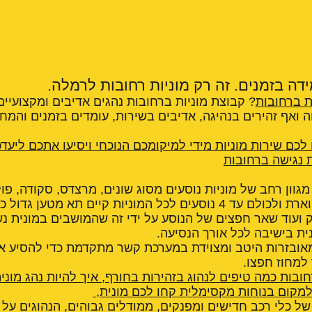
דה בזמנים. זה רק מוניות רחובות לרמלה.
ת ברחובות
? קבוצת מוניות ברחובות נהגים אדיבים ומקצועיים,
חה ואף זהירים בנהיגה, אדיבים בשירות, עומדים בזמנים והמח
 לכם שירות מוניות מידי למיקומכם הנוכחי ויסיעו אתכם ליעדכ
ת נגישה ברחובות
גוון רחב של מוניות נוסעים מסוג שונים, מרצדס, סקודה, פול
רנו עם רמת אבזור מפוארת ולכולם עד 4 נוסעים לכל המוניות קיים תא מ
וק ועוד שאר חפצים של הנוסע על ידי זה שהמושבים במונית נ
נית בישיבה לכל אורך הנסיעה.
מאובזרות היטב ומצוידת במערכת קשר מתקדמת כדי להסיע א
 למחוז חפצו.
חובות כמה טיפים לנהוג בזהירות בחורף
,
איך להיות נהג מוני
מקום בנוחות מקסימלית קחו לכם מונית
,
של כלי רכב חדישים ומפנקים, ממודלים גבוהים, הנהוגים על י