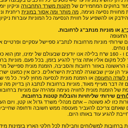
מוד בחוקים המחמירים של
תקנות משרד התחבורה
וניקיון יו
ת מחווית נסיעה נעימה,
מה מותר ומה אסור במונית
ריחנית ונ
ידבק או להשפיע על חווית הנסיעה כל המוניות עוברות ניקיון 
"ג
או מוניות מנתב"ג לרחובות.
 התעופה
ם שירותי מוניות מרחובות לנתב"ג ספיישל עסקיים ופרטיים אי
נוחים.
החל מ - 150 ש"ח ביום ו - 160 ש"ח בלילה אנו יודעים שבעולם של ימינו, זמן ה
לכל מקום אליו אתה צריך להגיע בזמן, בכל פעם. מוניות בר
 הראשונה באזור רחובות והסביבה, הזמנת מונית ספיישל מר
ר הן עניין שבשגרה למרבית הישראלים. כיום אין כמעט ישרא
ת לשדה התעופה
או הזמנת מונית לנסיעה מחוץ לעיר. כל מי ש
 זה דבר מעייף מאוד, מוניות ברחובות לנתבג הן בדיוק מה ש
פת של הזמנת מונית לחוויה נעימה ומהירה עם מוניות ברחובות
וחים
שירותי שליחויות והובלות קטנות ברחובות.
 כזו לא פשוטה – אתם מנהלי משרד גדול או קטן, ויום הע
ם שאתם צריכם להעביר מעטפה ממש חשובה ודחופה שחייבים 
בת להגיע עוד באותו היום.
 ברחובות למשלוחים וחבילות לכל חלקי הארץ בזמינות מידי