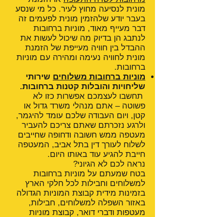
מונית לנסיעה מחוץ לעיר. כל מי שנסע
בעבר יודע שלהזמין מונית לפעמים זה
דבר מעייף מאוד, מוניות ברחובות
לנתבג הן בדיוק מה שיכול לעשות את
ההבדל בין חוויה מעייפת של הזמנת
מונית לחוויה נעימה ומהירה עם מוניות
ברחובות.
מוניות ברחובות משלוחים
שירותי
שליחויות והובלות קטנות ברחובות.
תחשבו לעצמכם אפשרות כזו לא
פשוטה – אתם מנהלי משרד גדול או
קטן, ויום העבודה שלכם עומד להיגמר,
ולרגע נזכרתם שאתם צריכם להעביר
מעטפה ממש חשובה ודחופה שחייבים
לשלוח לעורך דין בתל אביב, המעטפה
חייבת להגיע עוד באותו היום.
נראה לכם לא הגיוני?
בטח שמעתם על מוניות ברחובות
למשלוחים וחבילות לכל חלקי הארץ
בזמינות מידית קבוצת המוניות הגדולה
באזור השפלה למשלוחים, חבילות,
מעטפות ודברי דואר, קבוצת מוניות