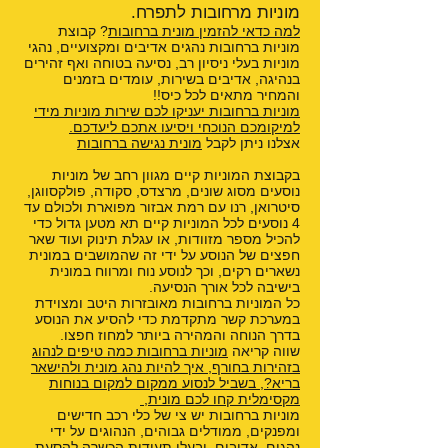
מוניות מרחובות לתפרח.
למה כדאי להזמין מונית ברחובות
? קבוצת
מוניות ברחובות נהגים אדיבים ומקצועיים, נהגי
מוניות בעלי ניסיון רב, נסיעה בטוחה ואף זהירים
בנהיגה, אדיבים בשירות, עומדים בזמנים
והמחיר מתאים לכל כיס!!
מוניות ברחובות יעניקו לכם שירות מוניות מידי
למיקומכם הנוכחי ויסיעו אתכם ליעדכם.
אצלנו ניתן לקבל
מונית נגישה ברחובות
בקבוצת המוניות קיים מגוון רחב של מוניות
נוסעים מסוג שונים, מרצדס, סקודה, פולקסווגן,
סיטרואן, רנו עם רמת אבזור מפוארת ולכולם עד
4 נוסעים לכל המוניות קיים תא מטען גדול כדי
להכיל מספר מזוודות, או עגלת תינוק ועוד שאר
חפצים של הנוסע על ידי זה שהמושבים במונית
נשארים רקים, וכך לנוסע נוח ומרווח במונית
בישיבה לכל אורך הנסיעה.
כל המוניות ברחובות מאובזרות היטב ומצוידת
במערכת קשר מתקדמת כדי להסיע את הנוסע
בדרך הנוחה והמהירה ביותר למחוז חפצו.
שווה קריאה
מוניות ברחובות כמה טיפים לנהוג
בזהירות בחורף
,
איך להיות נהג מונית ולהישאר
בריא?
,
בשביל לנסוע ממקום למקום בנוחות
מקסימלית קחו לכם מונית
,
מוניות ברחובות יש צי של כלי רכב חדישים
ומפנקים, ממודלים גבוהים, הנהוגים על ידי
נהגים, אדיבים, ובעלי תעודות הכשרה להסעת