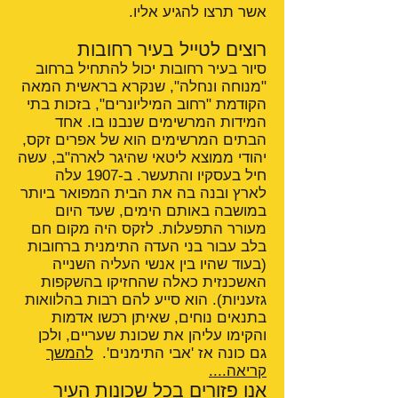
אשר תרצו להגיע אליו.
רוצים לטייל בעיר רחובות
סיור בעיר רחובות יכול להתחיל ברחוב
"מנוחה ונחלה", שנקרא בראשית המאה
הקודמת "רחוב המיליונרים", בזכות בתי
המידות המרשימים שנבנו בו. אחד
הבתים המרשימים הוא של אפרים זקס,
יהודי ממוצא ליטאי שהיגר לארה"ב, עשה
חיל בעסקיו והתעשר. ב-1907 עלה
לארץ ובנה בה את הבית המפואר ביותר
במושבה באותם הימים, שעד היום
מעורר התפעלות. לזקס היה מקום חם
בלב עבור בני העדה התימנית ברחובות
(בעוד שהיו בין אנשי העליה השנייה
האשכנזית כאלה שהחזיקו בהשקפות
גזעניות). הוא סייע להם רבות בהלוואות
בתנאים נוחים, שאיתן רכשו אדמות
והקימו עליהן את שכונת שעריים, ולכן
גם כונה אז 'אבי התימנים'.
להמשך
קריאה....
אנו פזורים בכל שכונות העיר