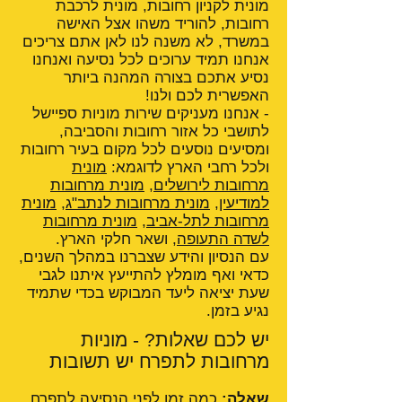
מונית לקניון רחובות, מונית לרכבת
רחובות, להוריד משהו אצל האישה
במשרד, לא משנה לנו לאן אתם צריכים
אנחנו תמיד ערוכים לכל נסיעה ואנחנו
נסיע אתכם בצורה המהנה ביותר
האפשרית לכם ולנו!
- אנחנו מעניקים שירות מוניות ספיישל
לתושבי כל אזור רחובות והסביבה,
ומסיעים נוסעים לכל מקום בעיר רחובות
ולכל רחבי הארץ לדוגמא:
מונית
מרחובות לירושלים
,
מונית מרחובות
למודיעין
,
מונית מרחובות לנתב"ג
,
מונית
מרחובות לתל-אביב
,
מונית מרחובות
לשדה התעופה
, ושאר חלקי הארץ.
עם הנסיון והידע שצברנו במהלך השנים,
כדאי ואף מומלץ להתייעץ איתנו לגבי
שעת יציאה ליעד המבוקש בכדי שתמיד
נגיע בזמן.
יש לכם שאלות? - מוניות
מרחובות לתפרח יש תשובות
שאלה:
כמה זמן לפני הנסיעה לתפרח