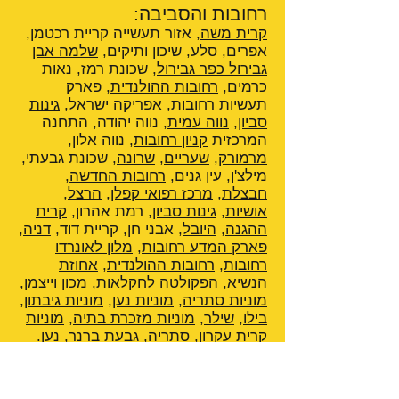
רחובות והסביבה:
קרית משה
, אזור תעשייה קריית רכטמן,
אפרים, סלע, שיכון ותיקים,
שלמה אבן
גבירול כפר גבירול
, שכונת רמז, נאות
כרמים,
רחובות ההולנדית
, פארק
תעשיות רחובות, אפריקה ישראל,
גינות
סביון
,
נווה עמית
, נווה יהודה, התחנה
המרכזית
קניון רחובות
, נווה אלון,
מרמורק
,
שעריים
,
שרונה
, שכונת גבעתי,
מילצ'ן, עין גנים,
רחובות החדשה
,
חבצלת
,
מרכז רפואי קפלן
,
הרצל
,
אושיות
,
גינות סביון
, רמת אהרון,
קרית
ההגנה
,
היובל
, אבני חן, קריית דוד,
דניה
,
פארק המדע רחובות
,
מלון לאונרדו
רחובות
,
רחובות ההולנדית
,
אחוזת
הנשיא
,
הפקולטה לחקלאות
,
מכון וייצמן
,
מוניות סתריה
,
מוניות נען
,
מוניות גיבתון
,
בילו
,
שילר
,
מוניות מזכרת בתיה
,
מוניות
קרית עקרון
,
סתריה
,
גבעת ברנר
,
נען
.
בואו לחוות את מכון ויצמן למדע
הציבור הרחב מוזמן לסייר בקמפוס של
מכון ויצמן למדע. מרכז המבקרים