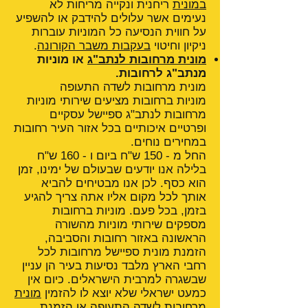
במונית
ריחנית ונקייה מריחות לא
נעימים אשר עלולים להידבק או להשפיע
על חווית הנסיעה כל המוניות עוברות
ניקיון וחיטוי
בעקבות משבר הקורונה
.
מונית מרחובות לנתב"ג
או מוניות
מנתב"ג לרחובות.
מונית מרחובות לשדה התעופה
מוניות ברחובות מציעים שירותי מוניות
מרחובות לנתב"ג ספיישל עסקיים
ופרטיים איכותיים בכל אזור העיר רחובות
במחירים נוחים.
החל מ - 150 ש"ח ביום ו - 160 ש"ח
בלילה אנו יודעים שבעולם של ימינו, זמן
הוא כסף. לכן אנו מבטיחים להביא
אותך לכל מקום אליו אתה צריך להגיע
בזמן, בכל פעם. מוניות ברחובות
מספקים שירותי מוניות מהשורה
הראשונה באזור רחובות והסביבה,
הזמנת מונית ספיישל מרחובות לכל
רחבי הארץ מלבד נסיעות בעיר הן עניין
שבשגרה למרבית הישראלים. כיום אין
כמעט ישראלי שלא יוצא לו להזמין
מונית
מרחובות לשדה התעופה
או הזמנת