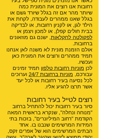
כאשר אנו מזמינים מונית ספיישל בעיר
רחובות אנו רוצים את המונית כמה
שיותר מהר אם זה בגלל שיורד גשם או
בגלל שאנו ממהרים לעבודה, לקחת את
הילד לגן, או לקניון רחובות, או לבדיקה
בבית חולים קפלן, או למכון ויצמן או
לפקולטה לחקלאות
, ישנם גם מוזאונים
ברחובות.
אולם הזמנת מונית לא משנה לאן אנחנו
תמיד ממהרים ורוצים את המונית כאן
ועכשיו.
לכן
מוניות רחובות טלפון
תמיד זמינים
עבורכם,
מוניות ברחובות 24/7
וערוכים
לכל נסיעה בעיר רחובות או לכל יעד
אשר תרצו להגיע אליו.
רוצים לטייל בעיר רחובות
סיור בעיר רחובות יכול להתחיל ברחוב
"מנוחה ונחלה", שנקרא בראשית המאה
הקודמת "רחוב המיליונרים", בזכות בתי
המידות המרשימים שנבנו בו. אחד
הבתים המרשימים הוא של אפרים זקס,
יהודי ממוצא ליטאי שהיגר לארה"ב, עשה