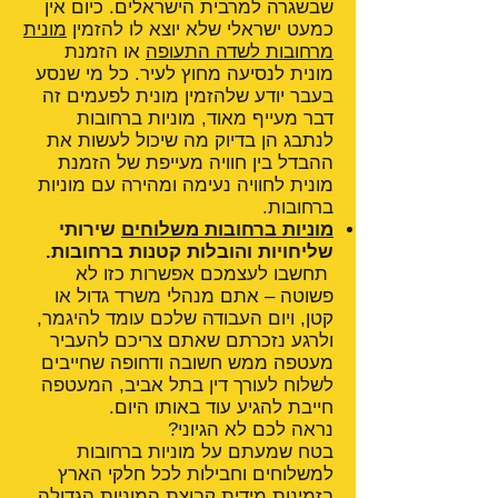
שבשגרה למרבית הישראלים. כיום אין
כמעט ישראלי שלא יוצא לו להזמין
מונית
מרחובות לשדה התעופה
או הזמנת
מונית לנסיעה מחוץ לעיר. כל מי שנסע
בעבר יודע שלהזמין מונית לפעמים זה
דבר מעייף מאוד, מוניות ברחובות
לנתבג הן בדיוק מה שיכול לעשות את
ההבדל בין חוויה מעייפת של הזמנת
מונית לחוויה נעימה ומהירה עם מוניות
ברחובות.
מוניות ברחובות משלוחים
שירותי
שליחויות והובלות קטנות ברחובות.
תחשבו לעצמכם אפשרות כזו לא
פשוטה – אתם מנהלי משרד גדול או
קטן, ויום העבודה שלכם עומד להיגמר,
ולרגע נזכרתם שאתם צריכם להעביר
מעטפה ממש חשובה ודחופה שחייבים
לשלוח לעורך דין בתל אביב, המעטפה
חייבת להגיע עוד באותו היום.
נראה לכם לא הגיוני?
בטח שמעתם על מוניות ברחובות
למשלוחים וחבילות לכל חלקי הארץ
בזמינות מידית קבוצת המוניות הגדולה