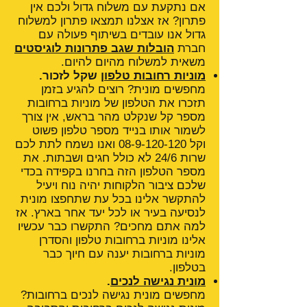
אם נתקעת עם משלוח גדול ולכם אין
פתרון? אז אצלנו תמצאו פתרון למשלוח
גדול אנו עובדים בשיתוף פעולה עם
חברת
הובלות שגב פתרונות לוגיסטים
משאית למשלוח מהיום להיום.
מוניות רחובות טלפון
שקל לזכור.
מחפשים מונית? רוצים להגיע בזמן
תזכרו את הטלפון של מוניות ברחובות
מספר קל שנקלט מהר בראש, אין צורך
לשמור אותו בנייד מספר טלפון פשוט
וקל
08-9-120-120
ואנו נשמח לתת לכם
שרות 24/6 לא כולל חגים ושבתות. את
מספר הטלפון הזה בחרנו בקפידה בכדי
שלכם ציבור הלקוחות יהיה נוח ויעיל
להתקשר אלינו בכל עת שתחפצו מונית
לנסיעה בעיר או לכל יעד אחר בארץ. אז
למה אתם מחכים? התקשרו כבר עכשיו
אלינו מוניות ברחובות טלפון והסדרן
מוניות ברחובות יענה עם חיוך כבר
בטלפון.
מונית נגישה לנכים
.
מחפשים מונית נגישה לנכים ברחובות?