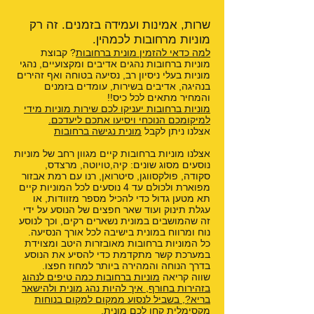
שרות, אמינות ועמידה בזמנים. זה רק
מוניות מרחובות לכמהין.
למה כדאי להזמין מונית ברחובות
? קבוצת
מוניות ברחובות נהגים אדיבים ומקצועיים, נהגי
מוניות בעלי ניסיון רב, נסיעה בטוחה ואף זהירים
בנהיגה, אדיבים בשירות, עומדים בזמנים
והמחיר מתאים לכל כיס!!
מוניות ברחובות יעניקו לכם שירות מוניות מידי
למיקומכם הנוכחי ויסיעו אתכם ליעדכם.
אצלנו ניתן לקבל
מונית נגישה ברחובות
אצלנו מוניות ברחובות קיים מגוון רחב של מוניות
נוסעים מסוג שונים: קיה,טויוטה, מרצדס,
סקודה, פולקסווגן, סיטרואן, רנו עם רמת אבזור
מפוארת ולכולם עד 4 נוסעים לכל המוניות קיים
תא מטען גדול כדי להכיל מספר מזוודות, או
עגלת תינוק ועוד שאר חפצים של הנוסע על ידי
זה שהמושבים במונית נשארים רקים, וכך לנוסע
נוח ומרווח במונית בישיבה לכל אורך הנסיעה.
כל המוניות ברחובות מאובזרות היטב ומצוידת
במערכת קשר מתקדמת כדי להסיע את הנוסע
בדרך הנוחה והמהירה ביותר למחוז חפצו.
שווה קריאה
מוניות ברחובות כמה טיפים לנהוג
בזהירות בחורף
,
איך להיות נהג מונית ולהישאר
בריא?
,
בשביל לנסוע ממקום למקום בנוחות
מקסימלית קחו לכם מונית
,