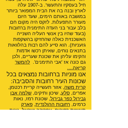
חיל בעסקיו והתעשר. ב-1907 עלה
לארץ ובנה בה את הבית המפואר ביותר
במושבה באותם הימים, שעד היום
מעורר התפעלות. לזקס היה מקום חם
בלב עבור בני העדה התימנית ברחובות
(בעוד שהיו בין אנשי העליה השנייה
האשכנזית כאלה שהחזיקו בהשקפות
גזעניות). הוא סייע להם רבות בהלוואות
בתנאים נוחים, שאיתן רכשו אדמות
והקימו עליהן את שכונת שעריים, ולכן
גם כונה אז 'אבי התימנים'.
להמשך
קריאה....
אנו מוניות ברחובות נמצאים בכל
שכונות העיר רחובות והסביבה:
קרית משה
, אזור תעשייה קריית רכטמן,
אפרים,
סלע
, שיכון ותיקים,
שלמה אבן
גבירול כפר גבירול
, שכונת רמז, נאות
כרמים,
רחובות ההולנדית
,
פארק
תעשיות רחובות
, אפריקה ישראל,
גינות
סביון
,
נווה עמית
, נווה יהודה, התחנה
המרכזית
קניון רחובות
,
נווה אלון
,
מרמורק
,
שעריים
,
שרונה
,
שכונת גבעתי
,