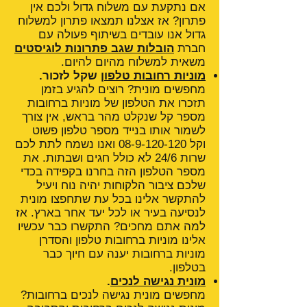
אם נתקעת עם משלוח גדול ולכם אין
פתרון? אז אצלנו תמצאו פתרון למשלוח
גדול אנו עובדים בשיתוף פעולה עם
חברת
הובלות שגב פתרונות לוגיסטים
משאית למשלוח מהיום להיום.
מוניות רחובות טלפון
שקל לזכור.
מחפשים מונית? רוצים להגיע בזמן
תזכרו את הטלפון של מוניות ברחובות
מספר קל שנקלט מהר בראש, אין צורך
לשמור אותו בנייד מספר טלפון פשוט
וקל
08-9-120-120
ואנו נשמח לתת לכם
שרות 24/6 לא כולל חגים ושבתות. את
מספר הטלפון הזה בחרנו בקפידה בכדי
שלכם ציבור הלקוחות יהיה נוח ויעיל
להתקשר אלינו בכל עת שתחפצו מונית
לנסיעה בעיר או לכל יעד אחר בארץ. אז
למה אתם מחכים? התקשרו כבר עכשיו
אלינו מוניות ברחובות טלפון והסדרן
מוניות ברחובות יענה עם חיוך כבר
בטלפון.
מונית נגישה לנכים
.
מחפשים מונית נגישה לנכים ברחובות?