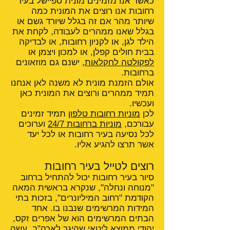
כאשר אנו מזמינים מונית ספיישל בעיר
רחובות אנו רוצים את המונית כמה
שיותר מהר אם זה בגלל שיורד גשם או
בגלל שאנו ממהרים לעבודה, לקחת את
הילד לגן, או לקניון רחובות, או לבדיקה
בבית חולים קפלן, או למכון ויצמן או
לפקולטה לחקלאות
, ישנם גם מוזאונים
ברחובות.
אולם הזמנת מונית לא משנה לאן אנחנו
תמיד ממהרים ורוצים את המונית כאן
ועכשיו.
לכן
מוניות רחובות טלפון
תמיד זמינים
עבורכם,
מוניות ברחובות 24/7
וערוכים
לכל נסיעה בעיר רחובות או לכל יעד
אשר תרצו להגיע אליו.
רוצים לטייל בעיר רחובות
סיור בעיר רחובות יכול להתחיל ברחוב
"מנוחה ונחלה", שנקרא בראשית המאה
הקודמת "רחוב המיליונרים", בזכות בתי
המידות המרשימים שנבנו בו. אחד
הבתים המרשימים הוא של אפרים זקס,
יהודי ממוצא ליטאי שהיגר לארה"ב, עשה