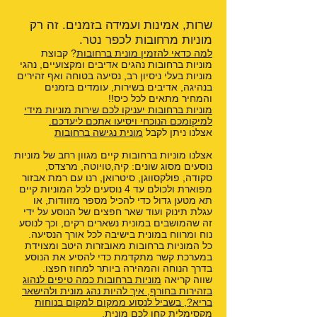
שרות, אמינות ועמידה בזמנים. זה רק
מוניות מרחובות לכפר נטר.
למה כדאי להזמין מונית ברחובות
? קבוצת
מוניות ברחובות נהגים אדיבים ומקצועיים, נהגי
מוניות בעלי ניסיון רב, נסיעה בטוחה ואף זהירים
בנהיגה, אדיבים בשירות, עומדים בזמנים
והמחיר מתאים לכל כיס!!
מוניות ברחובות יעניקו לכם שירות מוניות מידי
למיקומכם הנוכחי ויסיעו אתכם ליעדכם.
אצלנו ניתן לקבל
מונית נגישה ברחובות
אצלנו מוניות ברחובות קיים מגוון רחב של מוניות
נוסעים מסוג שונים: קיה,טויוטה, מרצדס,
סקודה, פולקסווגן, סיטרואן, רנו עם רמת אבזור
מפוארת ולכולם עד 4 נוסעים לכל המוניות קיים
תא מטען גדול כדי להכיל מספר מזוודות, או
עגלת תינוק ועוד שאר חפצים של הנוסע על ידי
זה שהמושבים במונית נשארים רקים, וכך לנוסע
נוח ומרווח במונית בישיבה לכל אורך הנסיעה.
כל המוניות ברחובות מאובזרות היטב ומצוידת
במערכת קשר מתקדמת כדי להסיע את הנוסע
בדרך הנוחה והמהירה ביותר למחוז חפצו.
שווה קריאה
מוניות ברחובות כמה טיפים לנהוג
בזהירות בחורף
,
איך להיות נהג מונית ולהישאר
בריא?
,
בשביל לנסוע ממקום למקום בנוחות
מקסימלית קחו לכם מונית
,