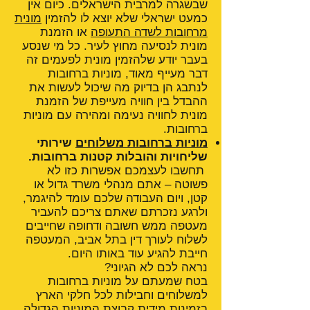
שבשגרה למרבית הישראלים. כיום אין
כמעט ישראלי שלא יוצא לו להזמין
מונית
מרחובות לשדה התעופה
או הזמנת
מונית לנסיעה מחוץ לעיר. כל מי שנסע
בעבר יודע שלהזמין מונית לפעמים זה
דבר מעייף מאוד, מוניות ברחובות
לנתבג הן בדיוק מה שיכול לעשות את
ההבדל בין חוויה מעייפת של הזמנת
מונית לחוויה נעימה ומהירה עם מוניות
ברחובות.
מוניות ברחובות משלוחים
שירותי
שליחויות והובלות קטנות ברחובות.
תחשבו לעצמכם אפשרות כזו לא
פשוטה – אתם מנהלי משרד גדול או
קטן, ויום העבודה שלכם עומד להיגמר,
ולרגע נזכרתם שאתם צריכם להעביר
מעטפה ממש חשובה ודחופה שחייבים
לשלוח לעורך דין בתל אביב, המעטפה
חייבת להגיע עוד באותו היום.
נראה לכם לא הגיוני?
בטח שמעתם על מוניות ברחובות
למשלוחים וחבילות לכל חלקי הארץ
בזמינות מידית קבוצת המוניות הגדולה