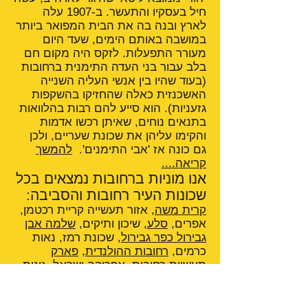
חיל בעסקיו והתעשר. ב-1907 עלה
לארץ ובנה בה את הבית המפואר ביותר
במושבה באותם הימים, שעד היום
מעורר התפעלות. לזקס היה מקום חם
בלב עבור בני העדה התימנית ברחובות
(בעוד שהיו בין אנשי העליה השנייה
האשכנזית כאלה שהחזיקו בהשקפות
גזעניות). הוא סייע להם רבות בהלוואות
בתנאים נוחים, שאיתן רכשו אדמות
והקימו עליהן את שכונת שעריים, ולכן
גם כונה אז 'אבי התימנים'.
להמשך
קריאה....
אנו מוניות ברחובות נמצאים בכל
שכונות העיר רחובות והסביבה:
קרית משה
, אזור תעשייה קריית רכטמן,
אפרים,
סלע
, שיכון ותיקים,
שלמה אבן
גבירול כפר גבירול
, שכונת רמז, נאות
כרמים,
רחובות ההולנדית
,
פארק
תעשיות רחובות
, אפריקה ישראל,
גינות
סביון
,
נווה עמית
, נווה יהודה, התחנה
המרכזית
קניון רחובות
,
נווה אלון
,
מרמורק
,
שעריים
,
שרונה
,
שכונת גבעתי
,