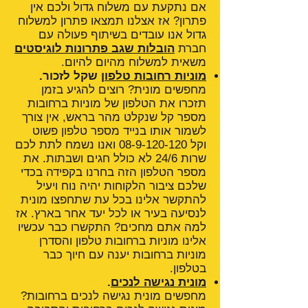
אם נתקעת עם משלוח גדול ולכם אין
פתרון? אז אצלנו תמצאו פתרון למשלוח
גדול אנו עובדים בשיתוף פעולה עם
חברת
הובלות שגב פתרונות לוגיסטים
משאית למשלוח מהיום להיום.
מוניות רחובות טלפון
שקל לזכור.
מחפשים מונית? רוצים להגיע בזמן
תזכרו את הטלפון של מוניות ברחובות
מספר קל שנקלט מהר בראש, אין צורך
לשמור אותו בנייד מספר טלפון פשוט
וקל
08-9-120-120
ואנו נשמח לתת לכם
שרות 24/6 לא כולל חגים ושבתות. את
מספר הטלפון הזה בחרנו בקפידה בכדי
שלכם ציבור הלקוחות יהיה נוח ויעיל
להתקשר אלינו בכל עת שתחפצו מונית
לנסיעה בעיר או לכל יעד אחר בארץ. אז
למה אתם מחכים? התקשרו כבר עכשיו
אלינו מוניות ברחובות טלפון והסדרן
מוניות ברחובות יענה עם חיוך כבר
בטלפון.
מונית נגישה לנכים
.
מחפשים מונית נגישה לנכים ברחובות?