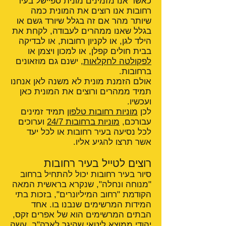
כאשר אנו מזמינים מונית ספיישל בעיר
רחובות אנו רוצים את המונית כמה
שיותר מהר אם זה בגלל שיורד גשם או
בגלל שאנו ממהרים לעבודה, לקחת את
הילד לגן, או לקניון רחובות, או לבדיקה
בבית חולים קפלן, או למכון ויצמן או
לפקולטה לחקלאות
, ישנם גם מוזאונים
ברחובות.
אולם הזמנת מונית לא משנה לאן אנחנו
תמיד ממהרים ורוצים את המונית כאן
ועכשיו.
לכן
מוניות רחובות טלפון
תמיד זמינים
עבורכם,
מוניות ברחובות 24/7
וערוכים
לכל נסיעה בעיר רחובות או לכל יעד
אשר תרצו להגיע אליו.
רוצים לטייל בעיר רחובות
סיור בעיר רחובות יכול להתחיל ברחוב
"מנוחה ונחלה", שנקרא בראשית המאה
הקודמת "רחוב המיליונרים", בזכות בתי
המידות המרשימים שנבנו בו. אחד
הבתים המרשימים הוא של אפרים זקס,
יהודי ממוצא ליטאי שהיגר לארה"ב, עשה