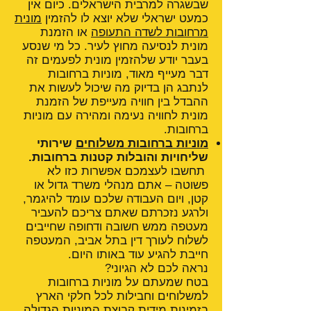
שבשגרה למרבית הישראלים. כיום אין
כמעט ישראלי שלא יוצא לו להזמין
מונית
מרחובות לשדה התעופה
או הזמנת
מונית לנסיעה מחוץ לעיר. כל מי שנסע
בעבר יודע שלהזמין מונית לפעמים זה
דבר מעייף מאוד, מוניות ברחובות
לנתבג הן בדיוק מה שיכול לעשות את
ההבדל בין חוויה מעייפת של הזמנת
מונית לחוויה נעימה ומהירה עם מוניות
ברחובות.
מוניות ברחובות משלוחים
שירותי
שליחויות והובלות קטנות ברחובות.
תחשבו לעצמכם אפשרות כזו לא
פשוטה – אתם מנהלי משרד גדול או
קטן, ויום העבודה שלכם עומד להיגמר,
ולרגע נזכרתם שאתם צריכם להעביר
מעטפה ממש חשובה ודחופה שחייבים
לשלוח לעורך דין בתל אביב, המעטפה
חייבת להגיע עוד באותו היום.
נראה לכם לא הגיוני?
בטח שמעתם על מוניות ברחובות
למשלוחים וחבילות לכל חלקי הארץ
בזמינות מידית קבוצת המוניות הגדולה