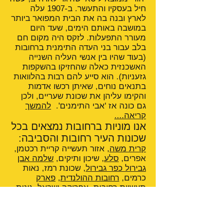
חיל בעסקיו והתעשר. ב-1907 עלה
לארץ ובנה בה את הבית המפואר ביותר
במושבה באותם הימים, שעד היום
מעורר התפעלות. לזקס היה מקום חם
בלב עבור בני העדה התימנית ברחובות
(בעוד שהיו בין אנשי העליה השנייה
האשכנזית כאלה שהחזיקו בהשקפות
גזעניות). הוא סייע להם רבות בהלוואות
בתנאים נוחים, שאיתן רכשו אדמות
והקימו עליהן את שכונת שעריים, ולכן
גם כונה אז 'אבי התימנים'.
להמשך
קריאה....
אנו מוניות ברחובות נמצאים בכל
שכונות העיר רחובות והסביבה:
קרית משה
, אזור תעשייה קריית רכטמן,
אפרים,
סלע
, שיכון ותיקים,
שלמה אבן
גבירול כפר גבירול
, שכונת רמז, נאות
כרמים,
רחובות ההולנדית
,
פארק
תעשיות רחובות
, אפריקה ישראל,
גינות
סביון
,
נווה עמית
, נווה יהודה, התחנה
המרכזית
קניון רחובות
,
נווה אלון
,
מרמורק
,
שעריים
,
שרונה
,
שכונת גבעתי
,