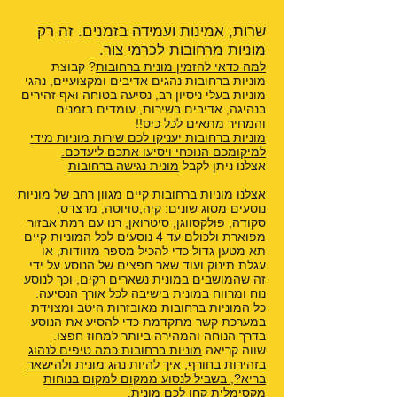
שרות, אמינות ועמידה בזמנים. זה רק
מוניות מרחובות לכרמי צור.
למה כדאי להזמין מונית ברחובות
? קבוצת
מוניות ברחובות נהגים אדיבים ומקצועיים, נהגי
מוניות בעלי ניסיון רב, נסיעה בטוחה ואף זהירים
בנהיגה, אדיבים בשירות, עומדים בזמנים
והמחיר מתאים לכל כיס!!
מוניות ברחובות יעניקו לכם שירות מוניות מידי
למיקומכם הנוכחי ויסיעו אתכם ליעדכם.
אצלנו ניתן לקבל
מונית נגישה ברחובות
אצלנו מוניות ברחובות קיים מגוון רחב של מוניות
נוסעים מסוג שונים: קיה,טויוטה, מרצדס,
סקודה, פולקסווגן, סיטרואן, רנו עם רמת אבזור
מפוארת ולכולם עד 4 נוסעים לכל המוניות קיים
תא מטען גדול כדי להכיל מספר מזוודות, או
עגלת תינוק ועוד שאר חפצים של הנוסע על ידי
זה שהמושבים במונית נשארים רקים, וכך לנוסע
נוח ומרווח במונית בישיבה לכל אורך הנסיעה.
כל המוניות ברחובות מאובזרות היטב ומצוידת
במערכת קשר מתקדמת כדי להסיע את הנוסע
בדרך הנוחה והמהירה ביותר למחוז חפצו.
שווה קריאה
מוניות ברחובות כמה טיפים לנהוג
בזהירות בחורף
,
איך להיות נהג מונית ולהישאר
בריא?
,
בשביל לנסוע ממקום למקום בנוחות
מקסימלית קחו לכם מונית
,