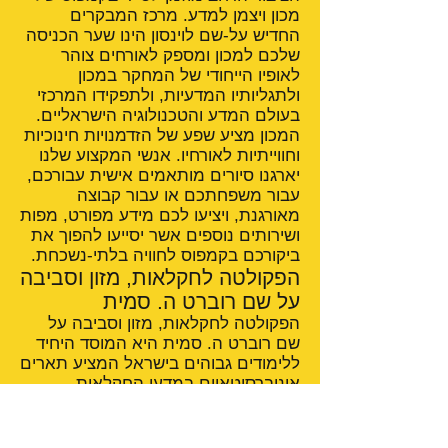
מכון ויצמן למדע. מרכז המבקרים
החדיש על-שם לוינסון הינו שער הכניסה
שלכם למכון ומספק לאורחים צוהר
לאופיו הייחודי של המחקר במכון
ולתגליותיו המדעיות, ולתפקידו המרכזי
בעולם המדע והטכנולוגיה הישראליים.
המכון מציע שפע של הזדמנויות חינוכיות
וחווייתיות לאורחיו. אנשי המקצוע שלנו
יארגנו סיורים מותאמים אישית עבורכם,
עבור משפחתכם או עבור קבוצה
מאורגנת, ויציעו לכם מידע מפורט, מפות
ושירותים נוספים אשר יסייעו להפוך את
ביקורכם בקמפוס לחוויה בלתי-נשכחת.
הפקולטה לחקלאות, מזון וסביבה
על שם רוברט ה. סמית
הפקולטה לחקלאות, מזון וסביבה על
שם רוברט ה. סמית היא המוסד היחיד
ללימודים גבוהים בישראל המציע תארים
אוניברסיטאיים במדעי החקלאות.
בנוסף, מתקיימים בפקולטה בית ספר
למדעי התזונה ובית ספר לרפואה
וטרינרית.