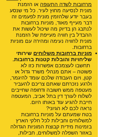
מרחובות לשדה התעופה
או הזמנת
מונית לנסיעה מחוץ לעיר. כל מי שנסע
בעבר יודע שלהזמין מונית לפעמים זה
דבר מעייף מאוד, מוניות ברחובות
לנתבג הן בדיוק מה שיכול לעשות את
ההבדל בין חוויה מעייפת של הזמנת
מונית לחוויה נעימה ומהירה עם מוניות
ברחובות.
מוניות ברחובות משלוחים
שירותי
שליחויות והובלות קטנות ברחובות.
תחשבו לעצמכם אפשרות כזו לא
פשוטה – אתם מנהלי משרד גדול או
קטן, ויום העבודה שלכם עומד להיגמר,
ולרגע נזכרתם שאתם צריכם להעביר
מעטפה ממש חשובה ודחופה שחייבים
לשלוח לעורך דין בתל אביב, המעטפה
חייבת להגיע עוד באותו היום.
נראה לכם לא הגיוני?
בטח שמעתם על מוניות ברחובות
למשלוחים וחבילות לכל חלקי הארץ
בזמינות מידית קבוצת המוניות הגדולה
באזור השפלה למשלוחים, חבילות,