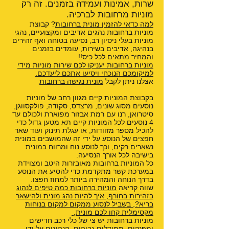
שרות, אמינות ועמידה בזמנים. זה רק
מוניות מרחובות לברכיה.
למה כדאי להזמין מונית ברחובות
? קבוצת
מוניות ברחובות נהגים אדיבים ומקצועיים, נהגי
מוניות בעלי ניסיון רב, נסיעה בטוחה ואף זהירים
בנהיגה, אדיבים בשירות, עומדים בזמנים
והמחיר מתאים לכל כיס!!
מוניות ברחובות יעניקו לכם שירות מוניות מידי
למיקומכם הנוכחי ויסיעו אתכם ליעדכם.
אצלנו ניתן לקבל
מונית נגישה ברחובות
בקבוצת המוניות קיים מגוון רחב של מוניות
נוסעים מסוג שונים, מרצדס, סקודה, פולקסווגן,
סיטרואן, רנו עם רמת אבזור מפוארת ולכולם עד
4 נוסעים לכל המוניות קיים תא מטען גדול כדי
להכיל מספר מזוודות, או עגלת תינוק ועוד שאר
חפצים של הנוסע על ידי זה שהמושבים במונית
נשארים רקים, וכך לנוסע נוח ומרווח במונית
בישיבה לכל אורך הנסיעה.
כל המוניות ברחובות מאובזרות היטב ומצוידת
במערכת קשר מתקדמת כדי להסיע את הנוסע
בדרך הנוחה והמהירה ביותר למחוז חפצו.
שווה קריאה
מוניות ברחובות כמה טיפים לנהוג
בזהירות בחורף
,
איך להיות נהג מונית ולהישאר
בריא?
,
בשביל לנסוע ממקום למקום בנוחות
מקסימלית קחו לכם מונית
,
מוניות ברחובות יש צי של כלי רכב חדישים
ומפנקים, ממודלים גבוהים, הנהוגים על ידי