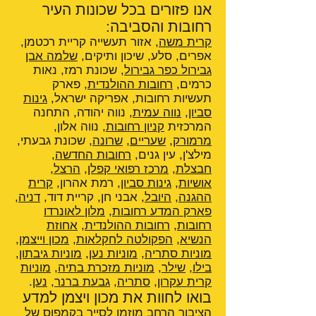
אנו פזורים בכל שכונות העיר
רחובות והסביבה:
קרית משה
, אזור תעשייה קריית רכטמן,
אפרים, סלע, שיכון ותיקים,
שלמה אבן
גבירול כפר גבירול
, שכונת רמז, נאות
כרמים,
רחובות ההולנדית
, פארק
תעשיות רחובות, אפריקה ישראל,
גינות
סביון
,
נווה עמית
, נווה יהודה, התחנה
המרכזית
קניון רחובות
, נווה אלון,
מרמורק
,
שעריים
,
שרונה
, שכונת גבעתי,
מילצ'ן, עין גנים,
רחובות החדשה
,
חבצלת
,
מרכז רפואי קפלן
,
הרצל
,
אושיות
,
גינות סביון
, רמת אהרון,
קרית
ההגנה
,
היובל
, אבני חן, קריית דוד,
דניה
,
פארק המדע רחובות
,
מלון לאונרדו
רחובות
,
רחובות ההולנדית
,
אחוזת
הנשיא
,
הפקולטה לחקלאות
,
מכון וייצמן
,
מוניות סתריה
,
מוניות נען
,
מוניות גיבתון
,
בילו
,
שילר
,
מוניות מזכרת בתיה
,
מוניות
קרית עקרון
,
סתריה
,
גבעת ברנר
,
נען
.
בואו לחוות את מכון ויצמן למדע
הציבור הרחב מוזמן לסייר בקמפוס של