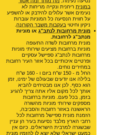
נסיעה נעימה,
מה מותר ומה אסור
במונית
ריחנית ונקייה מריחות לא
נעימים אשר עלולים להידבק או להשפיע
על חווית הנסיעה כל המוניות עוברות
ניקיון וחיטוי
בעקבות משבר הקורונה
.
מונית מרחובות לנתב"ג
או מוניות
מנתב"ג לרחובות.
מונית מרחובות לשדה התעופה
מוניות ברחובות מציעים שירותי מוניות
מרחובות לנתב"ג ספיישל עסקיים
ופרטיים איכותיים בכל אזור העיר רחובות
במחירים נוחים.
החל מ - 150 ש"ח ביום ו - 160 ש"ח
בלילה אנו יודעים שבעולם של ימינו, זמן
הוא כסף. לכן אנו מבטיחים להביא
אותך לכל מקום אליו אתה צריך להגיע
בזמן, בכל פעם. מוניות ברחובות
מספקים שירותי מוניות מהשורה
הראשונה באזור רחובות והסביבה,
הזמנת מונית ספיישל מרחובות לכל
רחבי הארץ מלבד נסיעות בעיר הן עניין
שבשגרה למרבית הישראלים. כיום אין
כמעט ישראלי שלא יוצא לו להזמין
מונית