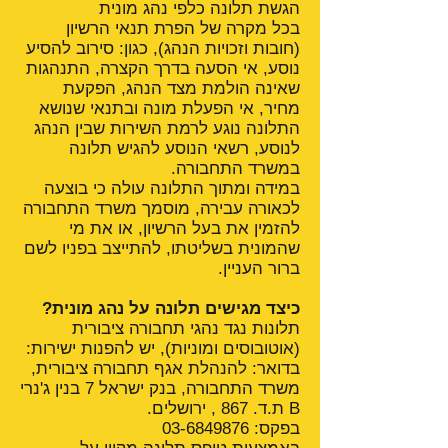
הגשת תלונה כלפי נהג מונית
בכל מקרה של הפרת תנאי הרשיון
(חובות וזכויות הנהג), כגון: סירוב להסיע
נוסע, אי הסעה בדרך הקצרה, התנהגות
שאינה הולמת מצד הנהג, הפקעת
מחיר, אי הפעלת מונה ובתנאי שנושא
התלונה נוגע לרמת השירות שבין הנהג
לנוסע, רשאי הנוסע להגיש תלונה
במשרד התחבורה.
במידה ומתוך התלונה עולה כי בוצעה
לכאורה עבירה, מוסמך משרד התחבורה
להזמין את בעל הרשיון, או את מי
שהמונית בשליטתו, להתייצב בפניו לשם
ברור העניין.
כיצד מגישים תלונה על נהג מונית?
תלונות נגד נהגי תחבורה ציבורית
(אוטובוסים ומוניות), יש להפנות ישירות:
בדואר: להנהלת אגף תחבורה ציבורית,
משרד התחבורה, בנק ישראל 7 בנין ג'נרי
B ת.ד. 867 , ירושלים.
בפקס:
03-6849876