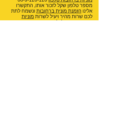
מספר טלפון שקל לזכור אותו, התקשרו
אלינו
הזמנת מונית ברחובות
ונשמח לתת
לכם שרות מהיר ויעיל לשרות
מוניות
רחובות
בעיר ולכל רחבי הארץ,
שרות
מוניות ספיישל רחובות
לפרטיים, עסקיים,
חברות ומוסדות.
ניתן לראות באתר שלנו מחיר משוער
לנסיעה במונית מרחובות לכל יעד בישראל
לפי מונה.
מוניות ברחובות אסף
מוניות ברחובות
הגיע הזמן למכור את המונית
שלך? פרסם אצלנו ותגיע לקונים
רציניים!
המונית שלך היא נכס יקר ערך, וכשמגיע
הזמן למכור אותה, אתה רוצה להבטיח
שהיא תוצג בפני הקהל הרלוונטי ביותר –
נהגים וקונים פוטנציאליים שמחפשים
בדיוק מה שיש לך להציע. באתר שלנו
מוניות למכירה
, אנו מציעים לך
פלטפורמה ייעודית ומובילה לפרסום