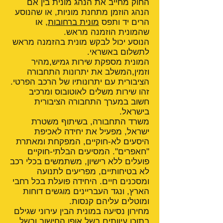
החוק מחייב את הנהג מונית בין אם
הנהג הוזמן מתחנת מוניות, או שהנוסע
הרים יד ותפס
מונית ברחובות
, או
שהמונית הוזמנה מראש.
הנוסע יכול לבקש מונית בהזמנה מראש
לתשלום באשראי.
המונית מספקת שירות גמיש,מהיר
וזמין,המשלב את יתרונות התחבורה
הציבורית עם יתרונותיו של הרכב הפרטי.
זהו שירות משלים לאוטובוס ומרכיב
חשוב במערך התחבורה הציבורית
בישראל.
משרד התחבורה, בשיתוף משטרת
ישראל, מפעיל את יחידה לאכיפת
היסעים לא-חוקיים, המפקחת ומאתרת
"חאפרים". המסיעים הבלתי-חוקיים
פועלים ללא רישיון, משתמשים בכלי רכב
לא בטיחותיים, מפריעים לתנועה
ומסכנים חיים. היחידה פועלת בכל רחבי
הארץ, ונגד העבריינים מוגשים דוחות
ומוטלים עליהם קנסות.
מחירון נסיעה במונית הבין עירוני שגילם
בתוכו עיוותים בשל אופן החישוב ובשל