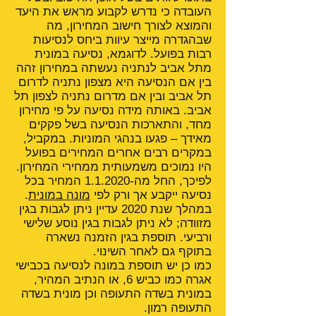
העובדה כי נדרש לקבוע מראש את היעד
והמוצא לצורך חישוב המחירון, מה
שבהגדרה מייצר עיוות ביחס לנסיעות
רבות בפועל. לדוגמא, נסיעה במונית
מתל אביב לנתניה נעשתה במחירון זהה
בין אם הנסיעה היא מצפון נתניה לדרום
תל אביב ובין אם מדרום נתניה לצפון תל
אביב. באותה מידה נסיעה על פי מחירון
מחד, והתארכות הנסיעה בשל פקקים
מאידך – פגעו בנהגי המוניות. במקביל,
במקרים רבים אחרים המחירים בפועל
היו נמוכים משמעותית ממחירי המחירון.
לפיכך, החל מה-1.1.2020 המחיר בכל
נסיעה ייקבע אך ורק לפי
מונה במונית
.
במהלך שנת 2020 עדיין ניתן לגבות בגין
מזוודה; לא ניתן לגבות בגין נוסע שלישי
ורביעי. תוספת בגין הזמנה נשארה
בתוקף גם לאחר השינוי.
כמו כן יש תוספת במונה לנסיעה בכבישי
אגרה כמו כביש 6, או הנתיב המהיר,
במונית בשדה התעופה וכן מונית בשדה
התעופה רמון.