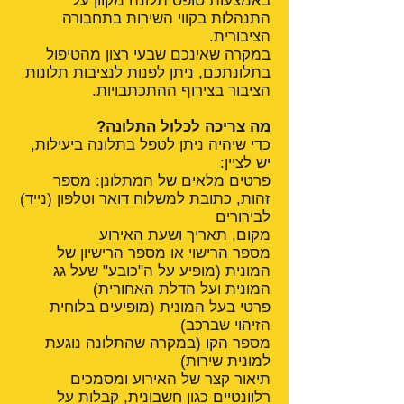
באמצעות טופס תלונה מקוון על
התנהלות בקווי השירות בתחבורה
הציבורית.
במקרה שאינכם שבעי רצון מהטיפול
בתלונתכם, ניתן לפנות לנציבות תלונות
הציבור בצירוף ההתכתבויות.
מה צריכה לכלול התלונה?
כדי שיהיה ניתן לטפל בתלונה ביעילות,
יש לציין:
פרטים מלאים של המתלונן: מספר
זהות, כתובת למשלוח דואר וטלפון (נייד)
לבירורים
מקום, תאריך ושעת האירוע
מספר הרישוי או מספר הרישיון של
המונית (מופיע על ה"כובע" שעל גג
המונית ועל הדלת האחורית)
פרטי בעל המונית (מופיעים בלוחית
הזיהוי שברכב)
מספר הקו (במקרה שהתלונה נוגעת
למונית שירות)
תיאור קצר של האירוע ומסמכים
רלוונטיים כגון חשבונית, קבלות על