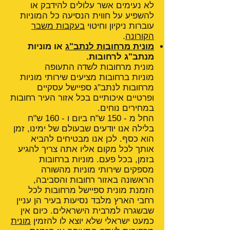
לא נעימים אשר עלולים להידבק או
להשפיע על חווית הנסיעה כל המוניות
עוברות ניקיון וחיטוי
בעקבות משבר
הקורונה
.
מונית מרחובות לנתב"ג
או מוניות
מנתב"ג לרחובות.
מונית מרחובות לשדה התעופה
מוניות ברחובות מציעים שירותי מוניות
מרחובות לנתב"ג ספיישל עסקיים
ופרטיים איכותיים בכל אזור העיר רחובות
במחירים נוחים.
החל מ - 150 ש"ח ביום ו - 160 ש"ח
בלילה אנו יודעים שבעולם של ימינו, זמן
הוא כסף. לכן אנו מבטיחים להביא
אותך לכל מקום אליו אתה צריך להגיע
בזמן, בכל פעם. מוניות ברחובות
מספקים שירותי מוניות מהשורה
הראשונה באזור רחובות והסביבה,
הזמנת מונית ספיישל מרחובות לכל
רחבי הארץ מלבד נסיעות בעיר הן עניין
שבשגרה למרבית הישראלים. כיום אין
כמעט ישראלי שלא יוצא לו להזמין
מונית