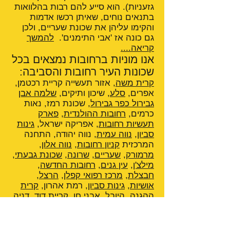
גזעניות). הוא סייע להם רבות בהלוואות
בתנאים נוחים, שאיתן רכשו אדמות
והקימו עליהן את שכונת שעריים, ולכן
גם כונה אז 'אבי התימנים'.
להמשך
קריאה....
אנו מוניות ברחובות נמצאים בכל
שכונות העיר רחובות והסביבה:
קרית משה
, אזור תעשייה קריית רכטמן,
אפרים,
סלע
, שיכון ותיקים,
שלמה אבן
גבירול כפר גבירול
, שכונת רמז, נאות
כרמים,
רחובות ההולנדית
,
פארק
תעשיות רחובות
, אפריקה ישראל,
גינות
סביון
,
נווה עמית
, נווה יהודה, התחנה
המרכזית
קניון רחובות
,
נווה אלון
,
מרמורק
,
שעריים
,
שרונה
,
שכונת גבעתי
,
מילצ'ן
,
עין גנים
,
רחובות החדשה
,
חבצלת
,
מרכז רפואי קפלן
,
הרצל
,
אושיות
,
גינות סביון
, רמת אהרון,
קרית
ההגנה
,
היובל
, אבני חן,
קריית דוד
,
דניה
,
פארק המדע רחובות
,
מלון לאונרדו
רחובות
,
רחובות ההולנדית
,
אחוזת
הנשיא
,
הפקולטה לחקלאות
,
מכון וייצמן
,