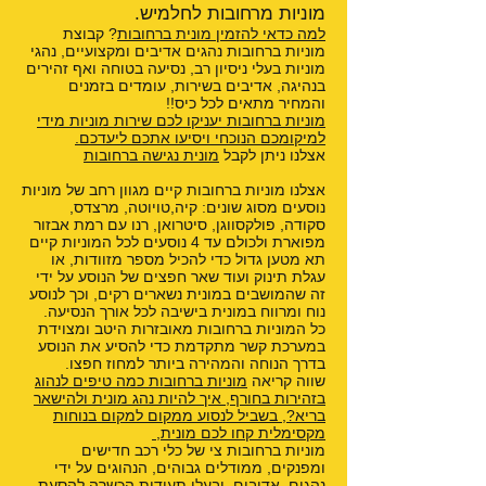
מוניות מרחובות לחלמיש.
למה כדאי להזמין מונית ברחובות
? קבוצת
מוניות ברחובות נהגים אדיבים ומקצועיים, נהגי
מוניות בעלי ניסיון רב, נסיעה בטוחה ואף זהירים
בנהיגה, אדיבים בשירות, עומדים בזמנים
והמחיר מתאים לכל כיס!!
מוניות ברחובות יעניקו לכם שירות מוניות מידי
למיקומכם הנוכחי ויסיעו אתכם ליעדכם.
אצלנו ניתן לקבל
מונית נגישה ברחובות
אצלנו מוניות ברחובות קיים מגוון רחב של מוניות
נוסעים מסוג שונים: קיה,טויוטה, מרצדס,
סקודה, פולקסווגן, סיטרואן, רנו עם רמת אבזור
מפוארת ולכולם עד 4 נוסעים לכל המוניות קיים
תא מטען גדול כדי להכיל מספר מזוודות, או
עגלת תינוק ועוד שאר חפצים של הנוסע על ידי
זה שהמושבים במונית נשארים רקים, וכך לנוסע
נוח ומרווח במונית בישיבה לכל אורך הנסיעה.
כל המוניות ברחובות מאובזרות היטב ומצוידת
במערכת קשר מתקדמת כדי להסיע את הנוסע
בדרך הנוחה והמהירה ביותר למחוז חפצו.
שווה קריאה
מוניות ברחובות כמה טיפים לנהוג
בזהירות בחורף
,
איך להיות נהג מונית ולהישאר
בריא?
,
בשביל לנסוע ממקום למקום בנוחות
מקסימלית קחו לכם מונית
,
מוניות ברחובות צי של כלי רכב חדישים
ומפנקים, ממודלים גבוהים, הנהוגים על ידי
נהגים, אדיבים, ובעלי תעודות הכשרה להסעת