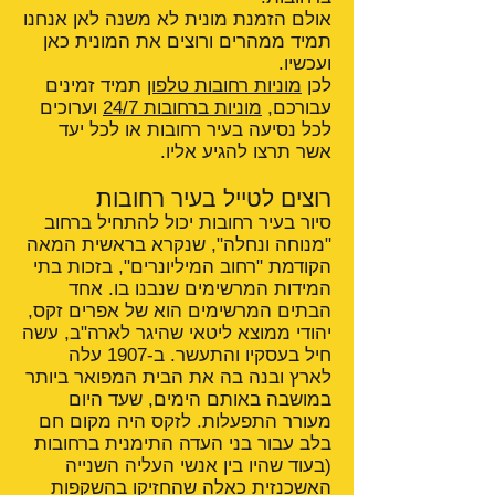
אולם הזמנת מונית לא משנה לאן אנחנו
תמיד ממהרים ורוצים את המונית כאן
ועכשיו.
לכן
מוניות רחובות טלפון
תמיד זמינים
עבורכם,
מוניות ברחובות 24/7
וערוכים
לכל נסיעה בעיר רחובות או לכל יעד
אשר תרצו להגיע אליו.
רוצים לטייל בעיר רחובות
סיור בעיר רחובות יכול להתחיל ברחוב
"מנוחה ונחלה", שנקרא בראשית המאה
הקודמת "רחוב המיליונרים", בזכות בתי
המידות המרשימים שנבנו בו. אחד
הבתים המרשימים הוא של אפרים זקס,
יהודי ממוצא ליטאי שהיגר לארה"ב, עשה
חיל בעסקיו והתעשר. ב-1907 עלה
לארץ ובנה בה את הבית המפואר ביותר
במושבה באותם הימים, שעד היום
מעורר התפעלות. לזקס היה מקום חם
בלב עבור בני העדה התימנית ברחובות
(בעוד שהיו בין אנשי העליה השנייה
האשכנזית כאלה שהחזיקו בהשקפות