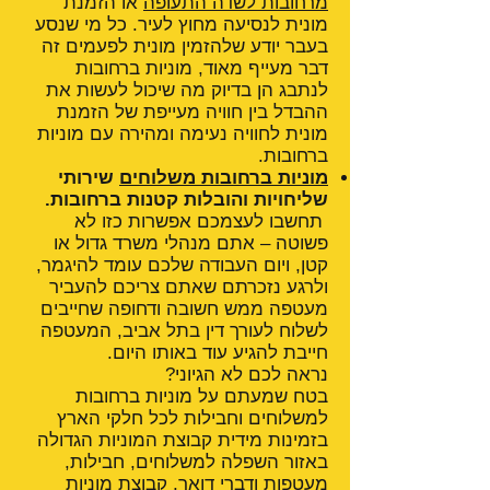
מרחובות לשדה התעופה
או הזמנת
מונית לנסיעה מחוץ לעיר. כל מי שנסע
בעבר יודע שלהזמין מונית לפעמים זה
דבר מעייף מאוד, מוניות ברחובות
לנתבג הן בדיוק מה שיכול לעשות את
ההבדל בין חוויה מעייפת של הזמנת
מונית לחוויה נעימה ומהירה עם מוניות
ברחובות.
מוניות ברחובות משלוחים
שירותי
שליחויות והובלות קטנות ברחובות.
תחשבו לעצמכם אפשרות כזו לא
פשוטה – אתם מנהלי משרד גדול או
קטן, ויום העבודה שלכם עומד להיגמר,
ולרגע נזכרתם שאתם צריכם להעביר
מעטפה ממש חשובה ודחופה שחייבים
לשלוח לעורך דין בתל אביב, המעטפה
חייבת להגיע עוד באותו היום.
נראה לכם לא הגיוני?
בטח שמעתם על מוניות ברחובות
למשלוחים וחבילות לכל חלקי הארץ
בזמינות מידית קבוצת המוניות הגדולה
באזור השפלה למשלוחים, חבילות,
מעטפות ודברי דואר, קבוצת מוניות