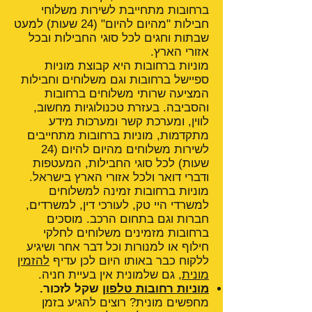
ברחובות מתחייבת לשירות משלוחי
חבילות "מהיום להיום" (24 שעות) למעט
שבתות וחגים לכל סוגי החבילות ובכל
אזורי הארץ.
מוניות ברחובות היא קבוצת מוניות
ספיישל ברחובות וגם משלוחים וחבילות
המציעה שרותי משלוחים ברחובות
והסביבה. בעזרת טכנולוגיות מחשוב,
לווין, ומערכת קשר ומערכות מידע
מתקדמות, מוניות ברחובות מתחייבים
לשירות משלוחים מהיום להיום (24
שעות) לכל סוגי החבילות, המעטפות
ודברי דואר ולכל אזורי הארץ בישראל.
מוניות ברחובות זמינה למשלוחים
למשרדי היי טק, לעורכי דין, למשרדים,
חברות וגם בתחום הרכב. מוסכים
ברחובות מזמינים משלוחים לחלקי
חילוף או למנורות וכל דבר אחר ושיגיע
ללקוח כבר באותו היום לכן עדיף
להזמין
מונית
, גם שלמונית אין בעיית חניה.
מוניות רחובות טלפון
שקל לזכור.
מחפשים מונית? רוצים להגיע בזמן