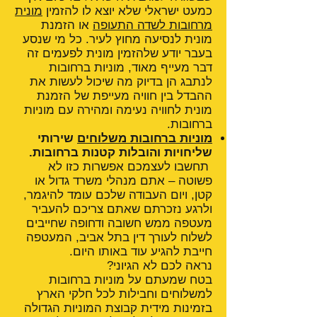
כמעט ישראלי שלא יוצא לו להזמין
מונית
מרחובות לשדה התעופה
או הזמנת
מונית לנסיעה מחוץ לעיר. כל מי שנסע
בעבר יודע שלהזמין מונית לפעמים זה
דבר מעייף מאוד, מוניות ברחובות
לנתבג הן בדיוק מה שיכול לעשות את
ההבדל בין חוויה מעייפת של הזמנת
מונית לחוויה נעימה ומהירה עם מוניות
ברחובות.
מוניות ברחובות משלוחים
שירותי
שליחויות והובלות קטנות ברחובות.
תחשבו לעצמכם אפשרות כזו לא
פשוטה – אתם מנהלי משרד גדול או
קטן, ויום העבודה שלכם עומד להיגמר,
ולרגע נזכרתם שאתם צריכם להעביר
מעטפה ממש חשובה ודחופה שחייבים
לשלוח לעורך דין בתל אביב, המעטפה
חייבת להגיע עוד באותו היום.
נראה לכם לא הגיוני?
בטח שמעתם על מוניות ברחובות
למשלוחים וחבילות לכל חלקי הארץ
בזמינות מידית קבוצת המוניות הגדולה