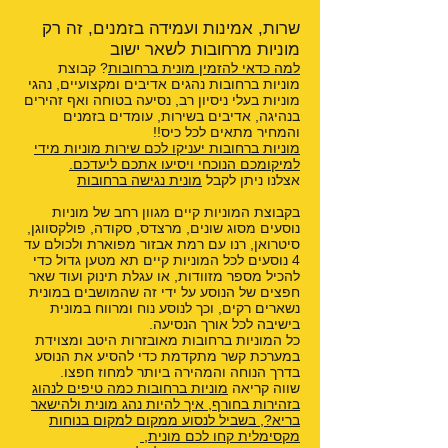
שרות, אמינות ועמידה בזמנים, זה רק
מוניות מרחובות לשאר ישוב
למה כדאי להזמין מונית ברחובות
? קבוצת
מוניות ברחובות נהגים אדיבים ומקצועיים, נהגי
מוניות בעלי ניסיון רב, נסיעה בטוחה ואף זהירים
בנהיגה, אדיבים בשירות, עומדים בזמנים
והמחיר מתאים לכל כיס!!
מוניות ברחובות יעניקו לכם שירות מוניות מידי
למיקומכם הנוכחי ויסיעו אתכם ליעדכם.
אצלנו ניתן לקבל
מונית נגישה ברחובות
בקבוצת המוניות קיים מגוון רחב של מוניות
נוסעים מסוג שונים, מרצדס, סקודה, פולקסווגן,
סיטרואן, רנו עם רמת אבזור מפוארת ולכולם עד
4 נוסעים לכל המוניות קיים תא מטען גדול כדי
להכיל מספר מזוודות, או עגלת תינוק ועוד שאר
חפצים של הנוסע על ידי זה שהמושבים במונית
נשארים רקים, וכך לנוסע נוח ומרווח במונית
בישיבה לכל אורך הנסיעה.
כל המוניות ברחובות מאובזרות היטב ומצוידת
במערכת קשר מתקדמת כדי להסיע את הנוסע
בדרך הנוחה והמהירה ביותר למחוז חפצו.
שווה קריאה
מוניות ברחובות כמה טיפים לנהוג
בזהירות בחורף
,
איך להיות נהג מונית ולהישאר
בריא?
,
בשביל לנסוע ממקום למקום בנוחות
מקסימלית קחו לכם מונית
,