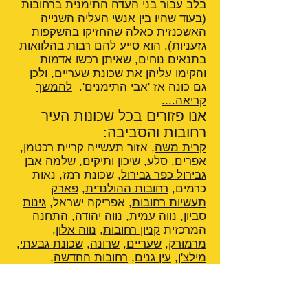
בלב עבור בני העדה התימנית ברחובות
(בעוד שהיו בין אנשי העליה השנייה
האשכנזית כאלה שהחזיקו בהשקפות
גזעניות). הוא סייע להם רבות בהלוואות
בתנאים נוחים, שאיתן רכשו אדמות
והקימו עליהן את שכונת שעריים, ולכן
גם כונה אז 'אבי התימנים'.
להמשך
קריאה....
אנו פזורים בכל שכונות העיר
רחובות והסביבה:
קרית משה
, אזור תעשייה קריית רכטמן,
אפרים, סלע, שיכון ותיקים,
שלמה אבן
גבירול כפר גבירול
, שכונת רמז, נאות
כרמים,
רחובות ההולנדית
,
פארק
תעשיות רחובות
, אפריקה ישראל,
גינות
סביון
,
נווה עמית
, נווה יהודה, התחנה
המרכזית
קניון רחובות
,
נווה אלון
,
מרמורק
,
שעריים
,
שרונה
,
שכונת גבעתי
,
מילצ'ן
,
עין גנים
,
רחובות החדשה
,
חבצלת
,
מרכז רפואי קפלן
,
הרצל
,
אושיות
,
גינות סביון
, רמת אהרון,
קרית
https://taxi089121121.mozellosit