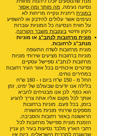
מנת שהנוסעים יוכלו ליהנות מחווית
נסיעה נעימה,
מה מותר ומה אסור
במונית
ריחנית ונקייה מריחות לא
נעימים אשר עלולים להידבק או להשפיע
על חווית הנסיעה כל המוניות עוברות
ניקיון וחיטוי
בעקבות משבר הקורונה
.
מונית מרחובות לנתב"ג
או מוניות
מנתב"ג לרחובות.
מונית מרחובות לשדה התעופה
מוניות ברחובות מציעים שירותי מוניות
מרחובות לנתב"ג ספיישל עסקיים
ופרטיים איכותיים בכל אזור העיר רחובות
במחירים נוחים.
החל מ - 150 ש"ח ביום ו - 160 ש"ח
בלילה אנו יודעים שבעולם של ימינו, זמן
הוא כסף. לכן אנו מבטיחים להביא
אותך לכל מקום אליו אתה צריך להגיע
בזמן, בכל פעם. מוניות ברחובות
מספקים שירותי מוניות מהשורה
הראשונה באזור רחובות והסביבה,
הזמנת מונית ספיישל מרחובות לכל
רחבי הארץ מלבד נסיעות בעיר הן עניין
שבשגרה למרבית הישראלים. כיום אין