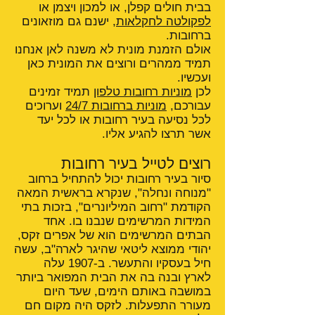
בבית חולים קפלן, או למכון ויצמן או
לפקולטה לחקלאות
, ישנם גם מוזאונים
ברחובות.
אולם הזמנת מונית לא משנה לאן אנחנו
תמיד ממהרים ורוצים את המונית כאן
ועכשיו.
לכן
מוניות רחובות טלפון
תמיד זמינים
עבורכם,
מוניות ברחובות 24/7
וערוכים
לכל נסיעה בעיר רחובות או לכל יעד
אשר תרצו להגיע אליו.
רוצים לטייל בעיר רחובות
סיור בעיר רחובות יכול להתחיל ברחוב
"מנוחה ונחלה", שנקרא בראשית המאה
הקודמת "רחוב המיליונרים", בזכות בתי
המידות המרשימים שנבנו בו. אחד
הבתים המרשימים הוא של אפרים זקס,
יהודי ממוצא ליטאי שהיגר לארה"ב, עשה
חיל בעסקיו והתעשר. ב-1907 עלה
לארץ ובנה בה את הבית המפואר ביותר
במושבה באותם הימים, שעד היום
מעורר התפעלות. לזקס היה מקום חם