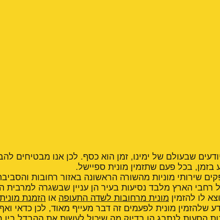
יודעים שבעולם של ימינו, זמן הוא כסף. לכן אנו מבטיחים לה
 בזמן, בכל פעם שתזמין מונית ספיישל.
קים שירותי מוניות מהשורה הראשונה באזור רחובות והסביבה
 רחבי הארץ מלבד נסיעות בעיר הן עניין שבשגרה למרבית היש
צא לו להזמין
מונית מרחובות לשדה התעופה
או
הזמנת מונית
ע שלהזמין מונית לפעמים זה דבר מעייף מאוד, לכן כדאי ואף ר
ות הסעות לנתבג הן בדיוק מה שיכול לעשות את ההבדל בין ח