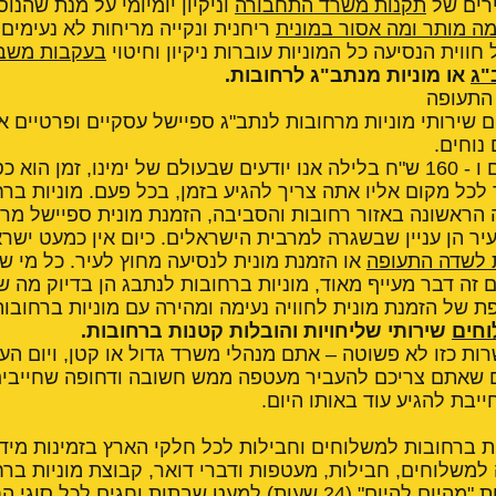
רים של
תקנות משרד התחבורה
וניקיון יומיומי על מנת שהנוס
ה מותר ומה אסור במונית
ריחנית ונקייה מריחות לא נעימים
ווית הנסיעה כל המוניות עוברות ניקיון וחיטוי
בעקבות משבר
"ג
או מוניות מנתב"ג לרחובות.
 התעופה
ם שירותי מוניות מרחובות לנתב"ג ספיישל עסקיים ופרטיים אי
נוחים.
החל מ - 150 ש"ח ביום ו - 160 ש"ח בלילה אנו יודעים שבעולם של ימינו, זמן ה
לכל מקום אליו אתה צריך להגיע בזמן, בכל פעם. מוניות בר
 הראשונה באזור רחובות והסביבה, הזמנת מונית ספיישל מר
ר הן עניין שבשגרה למרבית הישראלים. כיום אין כמעט ישרא
ת לשדה התעופה
או הזמנת מונית לנסיעה מחוץ לעיר. כל מי ש
 זה דבר מעייף מאוד, מוניות ברחובות לנתבג הן בדיוק מה ש
פת של הזמנת מונית לחוויה נעימה ומהירה עם מוניות ברחובות
וחים
שירותי שליחויות והובלות קטנות ברחובות.
 כזו לא פשוטה – אתם מנהלי משרד גדול או קטן, ויום הע
ם שאתם צריכם להעביר מעטפה ממש חשובה ודחופה שחייבים 
בת להגיע עוד באותו היום.
 ברחובות למשלוחים וחבילות לכל חלקי הארץ בזמינות מידי
למשלוחים, חבילות, מעטפות ודברי דואר, קבוצת מוניות בר
לשירות משלוחי חבילות "מהיום להיום" (24 שעות) למעט שבתות וחגים