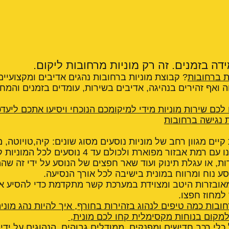
דה בזמנים. זה רק מוניות מרחובות ליקום.
ת ברחובות
? קבוצת מוניות ברחובות נהגים אדיבים ומקצועיים,
חה ואף זהירים בנהיגה, אדיבים בשירות, עומדים בזמנים והמח
 לכם שירות מוניות מידי למיקומכם הנוכחי ויסיעו אתכם ליעדכ
ת נגישה ברחובות
קיים מגוון רחב של מוניות נוסעים מסוג שונים: קיה,טויוטה, 
פולקסווגן, סיטרואן, רנו עם רמת אבזור מפוארת ולכולם
ות, או עגלת תינוק ועוד שאר חפצים של הנוסע על ידי זה שה
סע נוח ומרווח במונית בישיבה לכל אורך הנסיעה.
מאובזרות היטב ומצוידת במערכת קשר מתקדמת כדי להסיע א
 למחוז חפצו.
חובות כמה טיפים לנהוג בזהירות בחורף
,
איך להיות נהג מוני
מקום בנוחות מקסימלית קחו לכם מונית
,
כלי רכב חדישים ומפנקים, ממודלים גבוהים, הנהוגים על ידי 