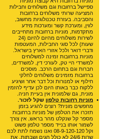
מוניות ברחובות היא קבוצת מוניות
ספיישל ברחובות וגם משלוחים וחבילות
המציעה שרותי משלוחים ברחובות
והסביבה. בעזרת טכנולוגיות מחשוב,
לווין, ומערכת קשר ומערכות מידע
מתקדמות, מוניות ברחובות מתחייבים
לשירות משלוחים מהיום להיום (24
שעות) לכל סוגי החבילות, המעטפות
ודברי דואר ולכל אזורי הארץ בישראל.
מוניות ברחובות זמינה למשלוחים
למשרדי היי טק, לעורכי דין, למשרדים,
חברות וגם בתחום הרכב. מוסכים
ברחובות מזמינים משלוחים לחלקי
חילוף או למנורות וכל דבר אחר ושיגיע
ללקוח כבר באותו היום לכן עדיף להזמין
מונית, גם שלמונית אין בעיית חניה.
מוניות רחובות טלפון
שקל לזכור.
מחפשים מונית? רוצים להגיע בזמן
תזכרו את הטלפון של מוניות ברחובות
מספר קל שנקלט מהר בראש, אין צורך
לשמור אותו בנייד מספר טלפון פשוט
וקל
08-9-120-120
ואנו נשמח לתת לכם
שרות 24/6 לא כולל חגים ושבתות. את