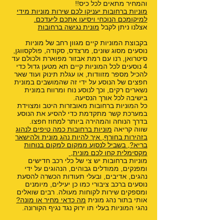
והמחיר מתאים לכל כיס!!
מוניות ברחובות יעניקו לכם שירות מוניות מידי
למיקומכם הנוכחי ויסיעו אתכם ליעדכם.
אצלנו ניתן לקבל
מונית נגישה ברחובות
בקבוצת המוניות קיים מגוון רחב של מוניות
נוסעים מסוג שונים, מרצדס, סקודה, פולקסווגן,
סיטרואן, רנו עם רמת אבזור מפוארת ולכולם עד
4 נוסעים לכל המוניות קיים תא מטען גדול כדי
להכיל מספר מזוודות, או עגלת תינוק ועוד שאר
חפצים של הנוסע על ידי זה שהמושבים במונית
נשארים רקים, וכך לנוסע נוח ומרווח במונית
בישיבה לכל אורך הנסיעה.
כל המוניות ברחובות מאובזרות היטב ומצוידת
במערכת קשר מתקדמת כדי להסיע את הנוסע
בדרך הנוחה והמהירה ביותר למחוז חפצו.
שווה קריאה
מוניות ברחובות כמה טיפים לנהוג
בזהירות בחורף
,
איך להיות נהג מונית ולהישאר
בריא?
,
בשביל לנסוע ממקום למקום בנוחות
מקסימלית קחו לכם מונית
,
מוניות ברחובות יש צי של כלי רכב חדישים
ומפנקים, ממודלים גבוהים, הנהוגים על ידי
נהגים, אדיבים, ובעלי תעודות הכשרה להסעת
נוסעים ברכב ציבורי כמו כן יעילים, מיומנים
ומספקים שירות לקוחות מעולה. רבים שואלים
אותי בתור נהג מונית
מה כדאי מחיר או מונה?
נהגי המוניות בעלי תו ירוק נגד נגיף הקורונה.