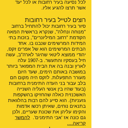
לכל נסיעה בעיר רחובות או לכל יעד
אשר תרצו להגיע אליו.
רוצים לטייל בעיר רחובות
סיור בעיר רחובות יכול להתחיל ברחוב
"מנוחה ונחלה", שנקרא בראשית המאה
הקודמת "רחוב המיליונרים", בזכות בתי
המידות המרשימים שנבנו בו. אחד
הבתים המרשימים הוא של אפרים זקס,
יהודי ממוצא ליטאי שהיגר לארה"ב, עשה
חיל בעסקיו והתעשר. ב-1907 עלה
לארץ ובנה בה את הבית המפואר ביותר
במושבה באותם הימים, שעד היום
מעורר התפעלות. לזקס היה מקום חם
בלב עבור בני העדה התימנית ברחובות
(בעוד שהיו בין אנשי העליה השנייה
האשכנזית כאלה שהחזיקו בהשקפות
גזעניות). הוא סייע להם רבות בהלוואות
בתנאים נוחים, שאיתן רכשו אדמות
והקימו עליהן את שכונת שעריים, ולכן
גם כונה אז 'אבי התימנים'.
להמשך
קריאה....