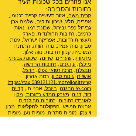
אנו פזורים בכל שכונות העיר
רחובות והסביבה:
קרית משה
, אזור תעשייה קריית רכטמן,
אפרים, סלע, שיכון ותיקים,
שלמה אבן
גבירול כפר גבירול
, שכונת רמז, נאות
כרמים,
רחובות ההולנדית
,
פארק
תעשיות רחובות
, אפריקה ישראל,
גינות
סביון
,
נווה עמית
, נווה יהודה, התחנה
המרכזית
קניון רחובות
,
נווה אלון
,
מרמורק
,
שעריים
,
שרונה
,
שכונת גבעתי
,
מילצ'ן
,
עין גנים
,
רחובות החדשה
,
חבצלת
,
מרכז רפואי קפלן
,
הרצל
,
אושיות
,
גינות סביון
, רמת אהרון,
קרית
https://taxi089121121.mozellosit
e.com/
ההגנה
,
היובל
, אבני חן,
קריית
דוד
,
דניה
,
פארק המדע רחובות
,
מלון
לאונרדו רחובות
,
רחובות ההולנדית
,
אחוזת הנשיא
,
הפקולטה לחקלאות
,
מכון
וייצמן
,
מוניות סתריה
,
מוניות נען
,
מוניות
גיבתון
,
בילו
,
שילר
,
מוניות מזכרת בתיה
,
מוניות קרית עקרון
,
סתריה
,
גבעת ברנר
,
נען
.