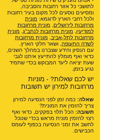
- אנחנו מעניקים שירות מוניות ספיישל
לתושבי כל אזור רחובות והסביבה,
ומסיעים נוסעים לכל מקום בעיר רחובות
ולכל רחבי הארץ לדוגמא:
מונית
מרחובות לירושלים
,
מונית מרחובות
למודיעין
,
מונית מרחובות לנתב"ג
,
מונית
מרחובות לתל-אביב
,
מונית מרחובות
לשדה התעופה
, ושאר חלקי הארץ.
עם הנסיון והידע שצברנו במהלך השנים,
כדאי ואף מומלץ להתייעץ איתנו לגבי
שעת יציאה ליעד המבוקש בכדי שתמיד
נגיע בזמן.
יש לכם שאלות? - מוניות
מרחובות למירון יש תשובות
שאלה:
כמה זמן לפני הנסיעה למירון
צריך להזמין את המונית?
תשובה:
הכל תלוי בפקקים, כדאי ואף
רצוי להזמין מונית מראש בכדי שנוכל
לחשב את זמני הנסיעה בכפוף לעומס
הכבישים.