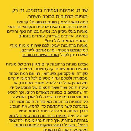
שרות, אמינות ועמידה בזמנים. זה רק
מוניות מרחובות לכוכב השחר.
למה כדאי להזמין מונית ברחובות
? קבוצת
מוניות ברחובות נהגים אדיבים ומקצועיים, נהגי
מוניות בעלי ניסיון רב, נסיעה בטוחה ואף זהירים
בנהיגה, אדיבים בשירות, עומדים בזמנים
והמחיר מתאים לכל כיס!!
מוניות ברחובות יעניקו לכם שירות מוניות מידי
למיקומכם הנוכחי ויסיעו אתכם ליעדכם.
אצלנו ניתן לקבל
מונית נגישה ברחובות
אצלנו מוניות ברחובות קיים מגוון רחב של מוניות
נוסעים מסוג שונים: קיה,טויוטה, מרצדס,
סקודה, פולקסווגן, סיטרואן, רנו עם רמת אבזור
מפוארת ולכולם עד 4 נוסעים לכל המוניות קיים
תא מטען גדול כדי להכיל מספר מזוודות, או
עגלת תינוק ועוד שאר חפצים של הנוסע על ידי
זה שהמושבים במונית נשארים רקים, וכך לנוסע
נוח ומרווח במונית בישיבה לכל אורך הנסיעה.
כל המוניות ברחובות מאובזרות היטב ומצוידת
במערכת קשר מתקדמת כדי להסיע את הנוסע
בדרך הנוחה והמהירה ביותר למחוז חפצו.
שווה קריאה
מוניות ברחובות כמה טיפים לנהוג
בזהירות בחורף
,
איך להיות נהג מונית ולהישאר
בריא?
,
בשביל לנסוע ממקום למקום בנוחות
מקסימלית קחו לכם מונית
,