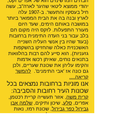
הבתים המרשימים הוא של אפרים זקס,
יהודי ממוצא ליטאי שהיגר לארה"ב, עשה
חיל בעסקיו והתעשר. ב-1907 עלה
לארץ ובנה בה את הבית המפואר ביותר
במושבה באותם הימים, שעד היום
מעורר התפעלות. לזקס היה מקום חם
בלב עבור בני העדה התימנית ברחובות
(בעוד שהיו בין אנשי העליה השנייה
האשכנזית כאלה שהחזיקו בהשקפות
גזעניות). הוא סייע להם רבות בהלוואות
בתנאים נוחים, שאיתן רכשו אדמות
והקימו עליהן את שכונת שעריים, ולכן
גם כונה אז 'אבי התימנים'.
להמשך
קריאה....
אנו מוניות ברחובות נמצאים בכל
שכונות העיר רחובות והסביבה:
קרית משה
, אזור תעשייה קריית רכטמן,
אפרים,
סלע
, שיכון ותיקים,
שלמה אבן
גבירול כפר גבירול
, שכונת רמז, נאות
כרמים,
רחובות ההולנדית
,
פארק
תעשיות רחובות
, אפריקה ישראל,
גינות
סביון
,
נווה עמית
, נווה יהודה, התחנה