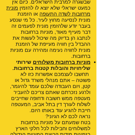
שבשגרה למרבית הישראלים. כיום אין
כמעט ישראלי שלא יוצא לו להזמין
מונית
מרחובות לשדה התעופה
או הזמנת
מונית לנסיעה מחוץ לעיר. כל מי שנסע
בעבר יודע שלהזמין מונית לפעמים זה
דבר מעייף מאוד, מוניות ברחובות
לנתבג הן בדיוק מה שיכול לעשות את
ההבדל בין חוויה מעייפת של הזמנת
מונית לחוויה נעימה ומהירה עם מוניות
ברחובות.
מוניות ברחובות משלוחים
שירותי
שליחויות והובלות קטנות ברחובות.
תחשבו לעצמכם אפשרות כזו לא
פשוטה – אתם מנהלי משרד גדול או
קטן, ויום העבודה שלכם עומד להיגמר,
ולרגע נזכרתם שאתם צריכם להעביר
מעטפה ממש חשובה ודחופה שחייבים
לשלוח לעורך דין בתל אביב, המעטפה
חייבת להגיע עוד באותו היום.
נראה לכם לא הגיוני?
בטח שמעתם על מוניות ברחובות
למשלוחים וחבילות לכל חלקי הארץ
בזמינות מידית קבוצת המוניות הגדולה