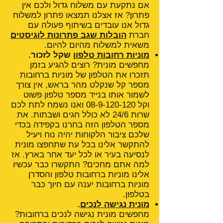
אם נתקעת עם משלוח גדול ולכם אין
פתרון? אז אצלנו תמצאו פתרון למשלוח
גדול אנו עובדים בשיתוף פעולה עם
חברת
הובלות שגב פתרונות לוגיסטים
משאית למשלוח מהיום להיום.
מוניות רחובות טלפון
שקל לזכור.
מחפשים מונית? רוצים להגיע בזמן
תזכרו את הטלפון של מוניות ברחובות
מספר קל שנקלט מהר בראש, אין צורך
לשמור אותו בנייד מספר טלפון פשוט
וקל
08-9-120-120
ואנו נשמח לתת לכם
שרות 24/6 לא כולל חגים ושבתות. את
מספר הטלפון הזה בחרנו בקפידה בכדי
שלכם ציבור הלקוחות יהיה נוח ויעיל
להתקשר אלינו בכל עת שתחפצו מונית
לנסיעה בעיר או לכל יעד אחר בארץ. אז
למה אתם מחכים? התקשרו כבר עכשיו
אלינו מוניות ברחובות טלפון והסדרן
מוניות ברחובות יענה עם חיוך כבר
בטלפון.
מונית נגישה לנכים
.
מחפשים מונית נגישה לנכים ברחובות?