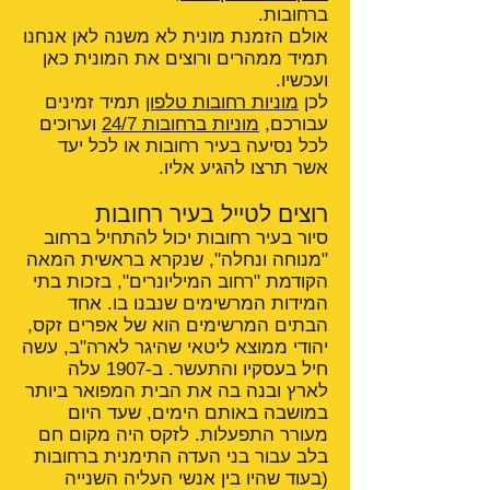
ברחובות.
אולם הזמנת מונית לא משנה לאן אנחנו
תמיד ממהרים ורוצים את המונית כאן
ועכשיו.
לכן
מוניות רחובות טלפון
תמיד זמינים
עבורכם,
מוניות ברחובות 24/7
וערוכים
לכל נסיעה בעיר רחובות או לכל יעד
אשר תרצו להגיע אליו.
רוצים לטייל בעיר רחובות
סיור בעיר רחובות יכול להתחיל ברחוב
"מנוחה ונחלה", שנקרא בראשית המאה
הקודמת "רחוב המיליונרים", בזכות בתי
המידות המרשימים שנבנו בו. אחד
הבתים המרשימים הוא של אפרים זקס,
יהודי ממוצא ליטאי שהיגר לארה"ב, עשה
חיל בעסקיו והתעשר. ב-1907 עלה
לארץ ובנה בה את הבית המפואר ביותר
במושבה באותם הימים, שעד היום
מעורר התפעלות. לזקס היה מקום חם
בלב עבור בני העדה התימנית ברחובות
(בעוד שהיו בין אנשי העליה השנייה