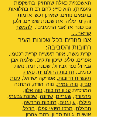
האשכנזית כאלה שהחזיקו בהשקפות
גזעניות). הוא סייע להם רבות בהלוואות
בתנאים נוחים, שאיתן רכשו אדמות
והקימו עליהן את שכונת שעריים, ולכן
גם כונה אז 'אבי התימנים'.
להמשך
קריאה....
אנו פזורים בכל שכונות העיר
רחובות והסביבה:
קרית משה
, אזור תעשייה קריית רכטמן,
אפרים, סלע, שיכון ותיקים,
שלמה אבן
גבירול כפר גבירול
, שכונת רמז, נאות
כרמים,
רחובות ההולנדית
,
פארק
תעשיות רחובות
, אפריקה ישראל,
גינות
סביון
,
נווה עמית
, נווה יהודה, התחנה
המרכזית
קניון רחובות
,
נווה אלון
,
מרמורק
,
שעריים
,
שרונה
,
שכונת גבעתי
,
מילצ'ן
,
עין גנים
,
רחובות החדשה
,
חבצלת
,
מרכז רפואי קפלן
,
הרצל
,
אושיות
,
גינות סביון
, רמת אהרון,
קרית
https://taxi089121121.mozellosit
e.com/
ההגנה
,
היובל
, אבני חן,
קריית
דוד
,
דניה
,
פארק המדע רחובות
,
מלון