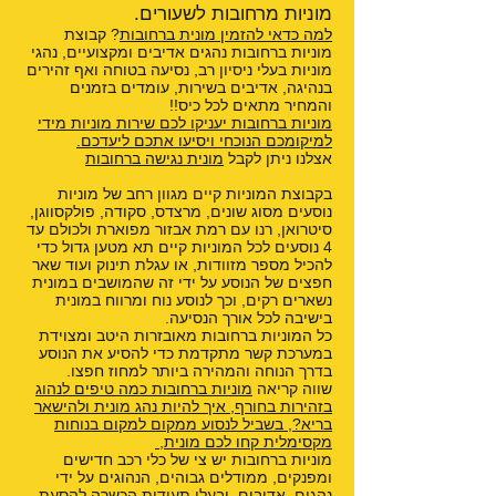
מוניות מרחובות לשעורים.
למה כדאי להזמין מונית ברחובות
? קבוצת
מוניות ברחובות נהגים אדיבים ומקצועיים, נהגי
מוניות בעלי ניסיון רב, נסיעה בטוחה ואף זהירים
בנהיגה, אדיבים בשירות, עומדים בזמנים
והמחיר מתאים לכל כיס!!
מוניות ברחובות יעניקו לכם שירות מוניות מידי
למיקומכם הנוכחי ויסיעו אתכם ליעדכם.
אצלנו ניתן לקבל
מונית נגישה ברחובות
בקבוצת המוניות קיים מגוון רחב של מוניות
נוסעים מסוג שונים, מרצדס, סקודה, פולקסווגן,
סיטרואן, רנו עם רמת אבזור מפוארת ולכולם עד
4 נוסעים לכל המוניות קיים תא מטען גדול כדי
להכיל מספר מזוודות, או עגלת תינוק ועוד שאר
חפצים של הנוסע על ידי זה שהמושבים במונית
נשארים רקים, וכך לנוסע נוח ומרווח במונית
בישיבה לכל אורך הנסיעה.
כל המוניות ברחובות מאובזרות היטב ומצוידת
במערכת קשר מתקדמת כדי להסיע את הנוסע
בדרך הנוחה והמהירה ביותר למחוז חפצו.
שווה קריאה
מוניות ברחובות כמה טיפים לנהוג
בזהירות בחורף
,
איך להיות נהג מונית ולהישאר
בריא?
,
בשביל לנסוע ממקום למקום בנוחות
מקסימלית קחו לכם מונית
,
מוניות ברחובות יש צי של כלי רכב חדישים
ומפנקים, ממודלים גבוהים, הנהוגים על ידי
נהגים, אדיבים, ובעלי תעודות הכשרה להסעת