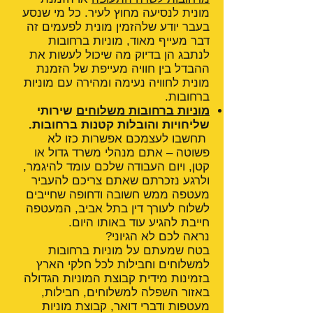
מונית לנסיעה מחוץ לעיר. כל מי שנסע
בעבר יודע שלהזמין מונית לפעמים זה
דבר מעייף מאוד, מוניות ברחובות
לנתבג הן בדיוק מה שיכול לעשות את
ההבדל בין חוויה מעייפת של הזמנת
מונית לחוויה נעימה ומהירה עם מוניות
ברחובות.
מוניות ברחובות משלוחים
שירותי
שליחויות והובלות קטנות ברחובות.
תחשבו לעצמכם אפשרות כזו לא
פשוטה – אתם מנהלי משרד גדול או
קטן, ויום העבודה שלכם עומד להיגמר,
ולרגע נזכרתם שאתם צריכם להעביר
מעטפה ממש חשובה ודחופה שחייבים
לשלוח לעורך דין בתל אביב, המעטפה
חייבת להגיע עוד באותו היום.
נראה לכם לא הגיוני?
בטח שמעתם על מוניות ברחובות
למשלוחים וחבילות לכל חלקי הארץ
בזמינות מידית קבוצת המוניות הגדולה
באזור השפלה למשלוחים, חבילות,
מעטפות ודברי דואר, קבוצת מוניות