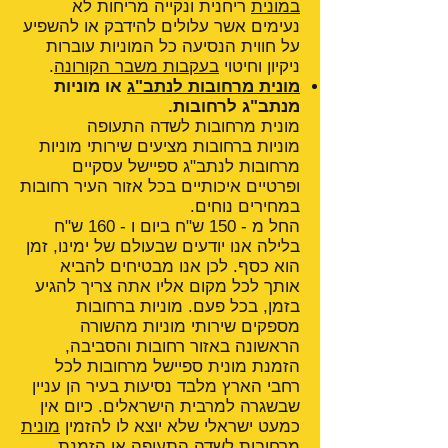
במונית
ריחנית ונקייה מריחות לא
נעימים אשר עלולים להידבק או להשפיע
על חווית הנסיעה כל המוניות עוברות
ניקיון וחיטוי
בעקבות משבר הקורונה
.
מונית מרחובות לנתב"ג
או מוניות
מנתב"ג לרחובות.
מונית מרחובות לשדה התעופה
מוניות ברחובות מציעים שירותי מוניות
מרחובות לנתב"ג ספיישל עסקיים
ופרטיים איכותיים בכל אזור העיר רחובות
במחירים נוחים.
החל מ - 150 ש"ח ביום ו - 160 ש"ח
בלילה אנו יודעים שבעולם של ימינו, זמן
הוא כסף. לכן אנו מבטיחים להביא
אותך לכל מקום אליו אתה צריך להגיע
בזמן, בכל פעם. מוניות ברחובות
מספקים שירותי מוניות מהשורה
הראשונה באזור רחובות והסביבה,
הזמנת מונית ספיישל מרחובות לכל
רחבי הארץ מלבד נסיעות בעיר הן עניין
שבשגרה למרבית הישראלים. כיום אין
כמעט ישראלי שלא יוצא לו להזמין
מונית
מרחובות לשדה התעופה
או הזמנת