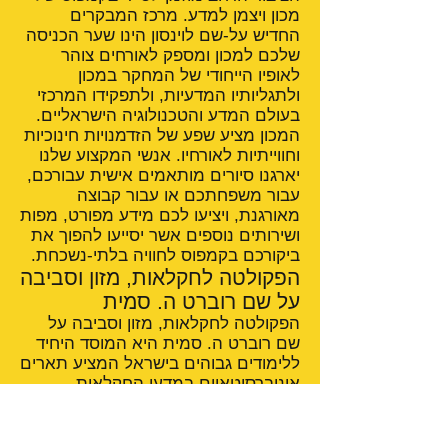
מכון ויצמן למדע. מרכז המבקרים
החדיש על-שם לוינסון הינו שער הכניסה
שלכם למכון ומספק לאורחים צוהר
לאופיו הייחודי של המחקר במכון
ולתגליותיו המדעיות, ולתפקידו המרכזי
בעולם המדע והטכנולוגיה הישראליים.
המכון מציע שפע של הזדמנויות חינוכיות
וחווייתיות לאורחיו. אנשי המקצוע שלנו
יארגנו סיורים מותאמים אישית עבורכם,
עבור משפחתכם או עבור קבוצה
מאורגנת, ויציעו לכם מידע מפורט, מפות
ושירותים נוספים אשר יסייעו להפוך את
ביקורכם בקמפוס לחוויה בלתי-נשכחת.
הפקולטה לחקלאות, מזון וסביבה
על שם רוברט ה. סמית
הפקולטה לחקלאות, מזון וסביבה על
שם רוברט ה. סמית היא המוסד היחיד
ללימודים גבוהים בישראל המציע תארים
אוניברסיטאיים במדעי החקלאות.
בנוסף, מתקיימים בפקולטה בית ספר
למדעי התזונה ובית ספר לרפואה
וטרינרית.