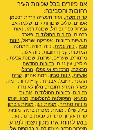
אנו פזורים בכל שכונות העיר
רחובות והסביבה:
קרית משה
, אזור תעשייה קריית רכטמן,
אפרים, סלע, שיכון ותיקים,
שלמה אבן
גבירול כפר גבירול
, שכונת רמז, נאות
כרמים,
רחובות ההולנדית
, פארק
תעשיות רחובות, אפריקה ישראל,
גינות
סביון
,
נווה עמית
, נווה יהודה, התחנה
המרכזית
קניון רחובות
, נווה אלון,
מרמורק
,
שעריים
,
שרונה
, שכונת גבעתי,
מילצ'ן, עין גנים,
רחובות החדשה
,
חבצלת
,
מרכז רפואי קפלן
,
הרצל
,
אושיות
,
גינות סביון
, רמת אהרון,
קרית
ההגנה
,
היובל
, אבני חן, קריית דוד,
דניה
,
פארק המדע רחובות
,
מלון לאונרדו
רחובות
,
רחובות ההולנדית
,
אחוזת
הנשיא
,
הפקולטה לחקלאות
,
מכון וייצמן
,
מוניות סתריה
,
מוניות נען
,
מוניות גיבתון
,
בילו
,
שילר
,
מוניות מזכרת בתיה
,
מוניות
קרית עקרון
,
סתריה
,
גבעת ברנר
,
נען
.
בואו לחוות את מכון ויצמן למדע
הציבור הרחב מוזמן לסייר בקמפוס של