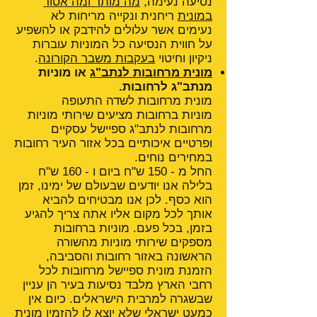
נסיעה נעימה,
מה מותר ומה אסור
במונית
ריחנית ונקייה מריחות לא
נעימים אשר עלולים להידבק או להשפיע
על חווית הנסיעה כל המוניות עוברות
ניקיון וחיטוי
בעקבות משבר הקורונה
.
מונית מרחובות לנתב"ג
או מוניות
מנתב"ג לרחובות.
מונית מרחובות לשדה התעופה
מוניות ברחובות מציעים שירותי מוניות
מרחובות לנתב"ג ספיישל עסקיים
ופרטיים איכותיים בכל אזור העיר רחובות
במחירים נוחים.
החל מ - 150 ש"ח ביום ו - 160 ש"ח
בלילה אנו יודעים שבעולם של ימינו, זמן
הוא כסף. לכן אנו מבטיחים להביא
אותך לכל מקום אליו אתה צריך להגיע
בזמן, בכל פעם. מוניות ברחובות
מספקים שירותי מוניות מהשורה
הראשונה באזור רחובות והסביבה,
הזמנת מונית ספיישל מרחובות לכל
רחבי הארץ מלבד נסיעות בעיר הן עניין
שבשגרה למרבית הישראלים. כיום אין
כמעט ישראלי שלא יוצא לו להזמין
מונית