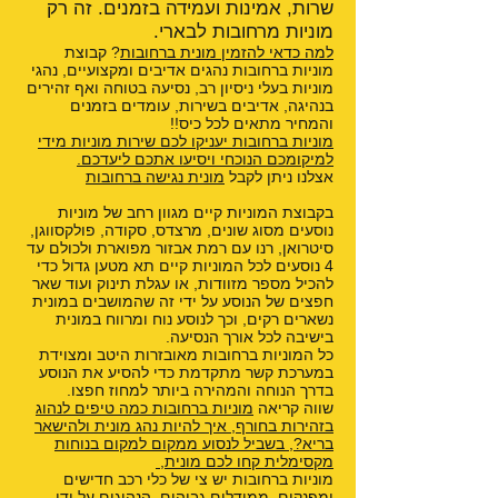
שרות, אמינות ועמידה בזמנים. זה רק
מוניות מרחובות לבארי.
למה כדאי להזמין מונית ברחובות
? קבוצת
מוניות ברחובות נהגים אדיבים ומקצועיים, נהגי
מוניות בעלי ניסיון רב, נסיעה בטוחה ואף זהירים
בנהיגה, אדיבים בשירות, עומדים בזמנים
והמחיר מתאים לכל כיס!!
מוניות ברחובות יעניקו לכם שירות מוניות מידי
למיקומכם הנוכחי ויסיעו אתכם ליעדכם.
אצלנו ניתן לקבל
מונית נגישה ברחובות
בקבוצת המוניות קיים מגוון רחב של מוניות
נוסעים מסוג שונים, מרצדס, סקודה, פולקסווגן,
סיטרואן, רנו עם רמת אבזור מפוארת ולכולם עד
4 נוסעים לכל המוניות קיים תא מטען גדול כדי
להכיל מספר מזוודות, או עגלת תינוק ועוד שאר
חפצים של הנוסע על ידי זה שהמושבים במונית
נשארים רקים, וכך לנוסע נוח ומרווח במונית
בישיבה לכל אורך הנסיעה.
כל המוניות ברחובות מאובזרות היטב ומצוידת
במערכת קשר מתקדמת כדי להסיע את הנוסע
בדרך הנוחה והמהירה ביותר למחוז חפצו.
שווה קריאה
מוניות ברחובות כמה טיפים לנהוג
בזהירות בחורף
,
איך להיות נהג מונית ולהישאר
בריא?
,
בשביל לנסוע ממקום למקום בנוחות
מקסימלית קחו לכם מונית
,
מוניות ברחובות יש צי של כלי רכב חדישים
ומפנקים, ממודלים גבוהים, הנהוגים על ידי