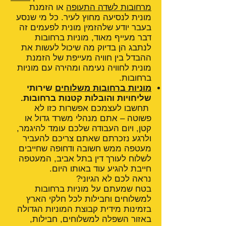
מרחובות לשדה התעופה
או הזמנת
מונית לנסיעה מחוץ לעיר. כל מי שנסע
בעבר יודע שלהזמין מונית לפעמים זה
דבר מעייף מאוד, מוניות ברחובות
לנתבג הן בדיוק מה שיכול לעשות את
ההבדל בין חוויה מעייפת של הזמנת
מונית לחוויה נעימה ומהירה עם מוניות
ברחובות.
מוניות ברחובות משלוחים
שירותי
שליחויות והובלות קטנות ברחובות.
תחשבו לעצמכם אפשרות כזו לא
פשוטה – אתם מנהלי משרד גדול או
קטן, ויום העבודה שלכם עומד להיגמר,
ולרגע נזכרתם שאתם צריכם להעביר
מעטפה ממש חשובה ודחופה שחייבים
לשלוח לעורך דין בתל אביב, המעטפה
חייבת להגיע עוד באותו היום.
נראה לכם לא הגיוני?
בטח שמעתם על מוניות ברחובות
למשלוחים וחבילות לכל חלקי הארץ
בזמינות מידית קבוצת המוניות הגדולה
באזור השפלה למשלוחים, חבילות,