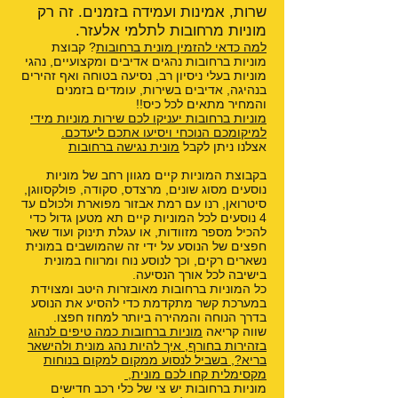
שרות, אמינות ועמידה בזמנים. זה רק
מוניות מרחובות לתלמי אלעזר.
למה כדאי להזמין מונית ברחובות
? קבוצת
מוניות ברחובות נהגים אדיבים ומקצועיים, נהגי
מוניות בעלי ניסיון רב, נסיעה בטוחה ואף זהירים
בנהיגה, אדיבים בשירות, עומדים בזמנים
והמחיר מתאים לכל כיס!!
מוניות ברחובות יעניקו לכם שירות מוניות מידי
למיקומכם הנוכחי ויסיעו אתכם ליעדכם.
אצלנו ניתן לקבל
מונית נגישה ברחובות
בקבוצת המוניות קיים מגוון רחב של מוניות
נוסעים מסוג שונים, מרצדס, סקודה, פולקסווגן,
סיטרואן, רנו עם רמת אבזור מפוארת ולכולם עד
4 נוסעים לכל המוניות קיים תא מטען גדול כדי
להכיל מספר מזוודות, או עגלת תינוק ועוד שאר
חפצים של הנוסע על ידי זה שהמושבים במונית
נשארים רקים, וכך לנוסע נוח ומרווח במונית
בישיבה לכל אורך הנסיעה.
כל המוניות ברחובות מאובזרות היטב ומצוידת
במערכת קשר מתקדמת כדי להסיע את הנוסע
בדרך הנוחה והמהירה ביותר למחוז חפצו.
שווה קריאה
מוניות ברחובות כמה טיפים לנהוג
בזהירות בחורף
,
איך להיות נהג מונית ולהישאר
בריא?
,
בשביל לנסוע ממקום למקום בנוחות
מקסימלית קחו לכם מונית
,
מוניות ברחובות יש צי של כלי רכב חדישים