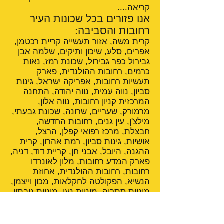
קריאה....
אנו פזורים בכל שכונות העיר
רחובות והסביבה:
קרית משה
, אזור תעשייה קריית רכטמן,
אפרים, סלע, שיכון ותיקים,
שלמה אבן
גבירול כפר גבירול
, שכונת רמז, נאות
כרמים,
רחובות ההולנדית
, פארק
תעשיות רחובות, אפריקה ישראל,
גינות
סביון
,
נווה עמית
, נווה יהודה, התחנה
המרכזית
קניון רחובות
, נווה אלון,
מרמורק
,
שעריים
,
שרונה
, שכונת גבעתי,
מילצ'ן, עין גנים,
רחובות החדשה
,
חבצלת
,
מרכז רפואי קפלן
,
הרצל
,
אושיות
,
גינות סביון
, רמת אהרון,
קרית
ההגנה
,
היובל
, אבני חן, קריית דוד,
דניה
,
פארק המדע רחובות
,
מלון לאונרדו
רחובות
,
רחובות ההולנדית
,
אחוזת
הנשיא
,
הפקולטה לחקלאות
,
מכון וייצמן
,
מוניות סתריה
,
מוניות נען
,
מוניות גיבתון
,
בילו
,
שילר
,
מוניות מזכרת בתיה
,
מוניות
קרית עקרון
,
סתריה
,
גבעת ברנר
,
נען
.
בואו לחוות את מכון ויצמן למדע