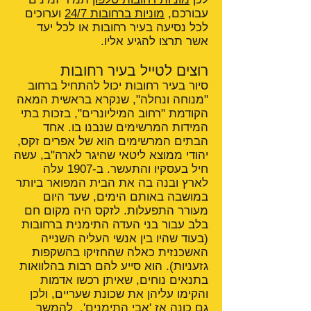
עבורכם,
מוניות ברחובות 24/7
וערוכים
לכל נסיעה בעיר רחובות או לכל יעד
אשר תרצו להגיע אליו.
רוצים לטייל בעיר רחובות
סיור בעיר רחובות יכול להתחיל ברחוב
"מנוחה ונחלה", שנקרא בראשית המאה
הקודמת "רחוב המיליונרים", בזכות בתי
המידות המרשימים שנבנו בו. אחד
הבתים המרשימים הוא של אפרים זקס,
יהודי ממוצא ליטאי שהיגר לארה"ב, עשה
חיל בעסקיו והתעשר. ב-1907 עלה
לארץ ובנה בה את הבית המפואר ביותר
במושבה באותם הימים, שעד היום
מעורר התפעלות. לזקס היה מקום חם
בלב עבור בני העדה התימנית ברחובות
(בעוד שהיו בין אנשי העליה השנייה
האשכנזית כאלה שהחזיקו בהשקפות
גזעניות). הוא סייע להם רבות בהלוואות
בתנאים נוחים, שאיתן רכשו אדמות
והקימו עליהן את שכונת שעריים, ולכן
גם כונה אז 'אבי התימנים'.
להמשך