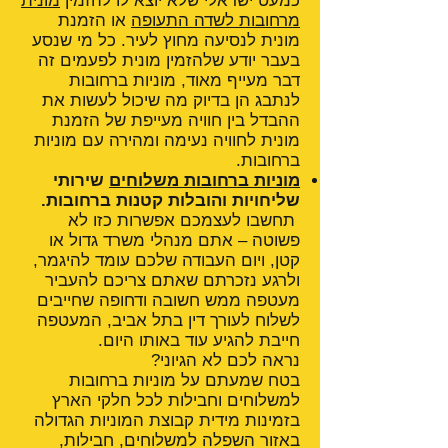
כמעט ישראלי שלא יוצא לו להזמין
מונית
מרחובות לשדה התעופה
או הזמנת
מונית לנסיעה מחוץ לעיר. כל מי שנסע
בעבר יודע שלהזמין מונית לפעמים זה
דבר מעייף מאוד, מוניות ברחובות
לנתבג הן בדיוק מה שיכול לעשות את
ההבדל בין חוויה מעייפת של הזמנת
מונית לחוויה נעימה ומהירה עם מוניות
ברחובות.
מוניות ברחובות משלוחים
שירותי
שליחויות והובלות קטנות ברחובות.
תחשבו לעצמכם אפשרות כזו לא
פשוטה – אתם מנהלי משרד גדול או
קטן, ויום העבודה שלכם עומד להיגמר,
ולרגע נזכרתם שאתם צריכם להעביר
מעטפה ממש חשובה ודחופה שחייבים
לשלוח לעורך דין בתל אביב, המעטפה
חייבת להגיע עוד באותו היום.
נראה לכם לא הגיוני?
בטח שמעתם על מוניות ברחובות
למשלוחים וחבילות לכל חלקי הארץ
בזמינות מידית קבוצת המוניות הגדולה
באזור השפלה למשלוחים, חבילות,