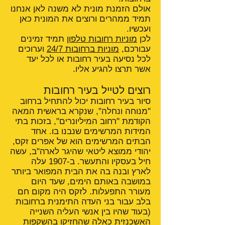
אולם הזמנת מונית לא משנה לאן אנחנו
תמיד ממהרים ורוצים את המונית כאן
ועכשיו.
לכן
מוניות רחובות טלפון
תמיד זמינים
עבורכם,
מוניות ברחובות 24/7
וערוכים
לכל נסיעה בעיר רחובות או לכל יעד
אשר תרצו להגיע אליו.
רוצים לטייל בעיר רחובות
סיור בעיר רחובות יכול להתחיל ברחוב
"מנוחה ונחלה", שנקרא בראשית המאה
הקודמת "רחוב המיליונרים", בזכות בתי
המידות המרשימים שנבנו בו. אחד
הבתים המרשימים הוא של אפרים זקס,
יהודי ממוצא ליטאי שהיגר לארה"ב, עשה
חיל בעסקיו והתעשר. ב-1907 עלה
לארץ ובנה בה את הבית המפואר ביותר
במושבה באותם הימים, שעד היום
מעורר התפעלות. לזקס היה מקום חם
בלב עבור בני העדה התימנית ברחובות
(בעוד שהיו בין אנשי העליה השנייה
האשכנזית כאלה שהחזיקו בהשקפות