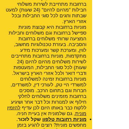
ברחובות מתחייבת לשירות משלוחי
חבילות "מהיום להיום" (24 שעות) למעט
שבתות וחגים לכל סוגי החבילות ובכל
אזורי הארץ.
מוניות ברחובות היא קבוצת מוניות
ספיישל ברחובות וגם משלוחים וחבילות
המציעה שרותי משלוחים ברחובות
והסביבה. בעזרת טכנולוגיות מחשוב,
לווין, ומערכת קשר ומערכות מידע
מתקדמות, מוניות ברחובות מתחייבים
לשירות משלוחים מהיום להיום (24
שעות) לכל סוגי החבילות, המעטפות
ודברי דואר ולכל אזורי הארץ בישראל.
מוניות ברחובות זמינה למשלוחים
למשרדי היי טק, לעורכי דין, למשרדים,
חברות וגם בתחום הרכב. מוסכים
ברחובות מזמינים משלוחים לחלקי
חילוף או למנורות וכל דבר אחר ושיגיע
ללקוח כבר באותו היום לכן עדיף
להזמין
מונית
, גם שלמונית אין בעיית חניה.
מוניות רחובות טלפון
שקל לזכור.
מחפשים מונית? רוצים להגיע בזמן