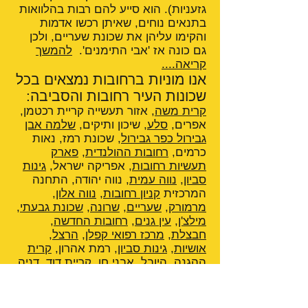
גזעניות). הוא סייע להם רבות בהלוואות
בתנאים נוחים, שאיתן רכשו אדמות
והקימו עליהן את שכונת שעריים, ולכן
גם כונה אז 'אבי התימנים'.
להמשך
קריאה....
אנו מוניות ברחובות נמצאים בכל
שכונות העיר רחובות והסביבה:
קרית משה
, אזור תעשייה קריית רכטמן,
אפרים,
סלע
, שיכון ותיקים,
שלמה אבן
גבירול כפר גבירול
, שכונת רמז, נאות
כרמים,
רחובות ההולנדית
,
פארק
תעשיות רחובות
, אפריקה ישראל,
גינות
סביון
,
נווה עמית
, נווה יהודה, התחנה
המרכזית
קניון רחובות
,
נווה אלון
,
מרמורק
,
שעריים
,
שרונה
,
שכונת גבעתי
,
מילצ'ן
,
עין גנים
,
רחובות החדשה
,
חבצלת
,
מרכז רפואי קפלן
,
הרצל
,
אושיות
,
גינות סביון
, רמת אהרון,
קרית
ההגנה
,
היובל
, אבני חן,
קריית דוד
,
דניה
,
פארק המדע רחובות
,
מלון לאונרדו
רחובות
,
רחובות ההולנדית
,
אחוזת
הנשיא
,
הפקולטה לחקלאות
,
מכון וייצמן
,