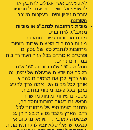
לא נעימים אשר עלולים להידבק או
להשפיע על חווית הנסיעה כל המוניות
עוברות ניקיון וחיטוי
בעקבות משבר
הקורונה
.
מונית מרחובות לנתב"ג
או מוניות
מנתב"ג לרחובות.
מונית מרחובות לשדה התעופה
מוניות ברחובות מציעים שירותי מוניות
מרחובות לנתב"ג ספיישל עסקיים
ופרטיים איכותיים בכל אזור העיר רחובות
במחירים נוחים.
החל מ - 150 ש"ח ביום ו - 160 ש"ח
בלילה אנו יודעים שבעולם של ימינו, זמן
הוא כסף. לכן אנו מבטיחים להביא
אותך לכל מקום אליו אתה צריך להגיע
בזמן, בכל פעם. מוניות ברחובות
מספקים שירותי מוניות מהשורה
הראשונה באזור רחובות והסביבה,
הזמנת מונית ספיישל מרחובות לכל
רחבי הארץ מלבד נסיעות בעיר הן עניין
שבשגרה למרבית הישראלים. כיום אין
כמעט ישראלי שלא יוצא לו להזמין
מונית