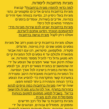
מוניות מרחובות ליסודות.
למה כדאי להזמין מונית ברחובות
? קבוצת
מוניות ברחובות נהגים אדיבים ומקצועיים, נהגי
מוניות בעלי ניסיון רב, נסיעה בטוחה ואף זהירים
בנהיגה, אדיבים בשירות, עומדים בזמנים
והמחיר מתאים לכל כיס!!
מוניות ברחובות יעניקו לכם שירות מוניות מידי
למיקומכם הנוכחי ויסיעו אתכם ליעדכם.
אצלנו ניתן לקבל
מונית נגישה ברחובות
אצלנו מוניות ברחובות קיים מגוון רחב של מוניות
נוסעים מסוג שונים: קיה,טויוטה, מרצדס,
סקודה, פולקסווגן, סיטרואן, רנו עם רמת אבזור
מפוארת ולכולם עד 4 נוסעים לכל המוניות קיים
תא מטען גדול כדי להכיל מספר מזוודות, או
עגלת תינוק ועוד שאר חפצים של הנוסע על ידי
זה שהמושבים במונית נשארים רקים, וכך לנוסע
נוח ומרווח במונית בישיבה לכל אורך הנסיעה.
כל המוניות ברחובות מאובזרות היטב ומצוידת
במערכת קשר מתקדמת כדי להסיע את הנוסע
בדרך הנוחה והמהירה ביותר למחוז חפצו.
שווה קריאה
מוניות ברחובות כמה טיפים לנהוג
בזהירות בחורף
,
איך להיות נהג מונית ולהישאר
בריא?
,
בשביל לנסוע ממקום למקום בנוחות
מקסימלית קחו לכם מונית
,
מוניות ברחובות צי של כלי רכב חדישים
ומפנקים, ממודלים גבוהים, הנהוגים על ידי
נהגים, אדיבים, ובעלי תעודות הכשרה להסעת