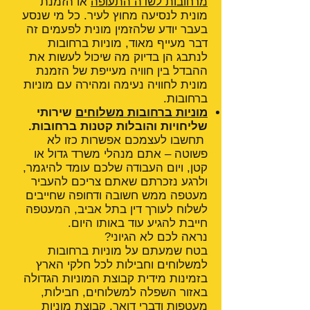
מרחובות לשדה התעופה
או הזמנת
מונית לנסיעה מחוץ לעיר. כל מי שנסע
בעבר יודע שלהזמין מונית לפעמים זה
דבר מעייף מאוד, מוניות ברחובות
לנתבג הן בדיוק מה שיכול לעשות את
ההבדל בין חוויה מעייפת של הזמנת
מונית לחוויה נעימה ומהירה עם מוניות
ברחובות.
מוניות ברחובות משלוחים
שירותי
שליחויות והובלות קטנות ברחובות.
תחשבו לעצמכם אפשרות כזו לא
פשוטה – אתם מנהלי משרד גדול או
קטן, ויום העבודה שלכם עומד להיגמר,
ולרגע נזכרתם שאתם צריכם להעביר
מעטפה ממש חשובה ודחופה שחייבים
לשלוח לעורך דין בתל אביב, המעטפה
חייבת להגיע עוד באותו היום.
נראה לכם לא הגיוני?
בטח שמעתם על מוניות ברחובות
למשלוחים וחבילות לכל חלקי הארץ
בזמינות מידית קבוצת המוניות הגדולה
באזור השפלה למשלוחים, חבילות,
מעטפות ודברי דואר, קבוצת מוניות