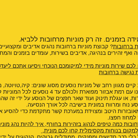
דה בזמנים. זה רק מוניות מרחובות ללביא.
ת ברחובות
? קבוצת מוניות ברחובות נהגים אדיבים ומקצועיים,
חה ואף זהירים בנהיגה, אדיבים בשירות, עומדים בזמנים והמח
 לכם שירות מוניות מידי למיקומכם הנוכחי ויסיעו אתכם ליעדכ
ת נגישה ברחובות
קיים מגוון רחב של מוניות נוסעים מסוג שונים: קיה,טויוטה, 
פולקסווגן, סיטרואן, רנו עם רמת אבזור מפוארת ולכולם
ות, או עגלת תינוק ועוד שאר חפצים של הנוסע על ידי זה שה
סע נוח ומרווח במונית בישיבה לכל אורך הנסיעה.
מאובזרות היטב ומצוידת במערכת קשר מתקדמת כדי להסיע א
 למחוז חפצו.
חובות כמה טיפים לנהוג בזהירות בחורף
,
איך להיות נהג מוני
מקום בנוחות מקסימלית קחו לכם מונית
,
כלי רכב חדישים ומפנקים, ממודלים גבוהים, הנהוגים על ידי 