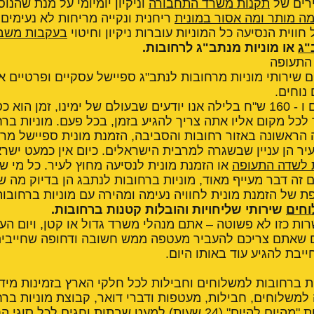
רים של
תקנות משרד התחבורה
וניקיון יומיומי על מנת שהנוס
ה מותר ומה אסור במונית
ריחנית ונקייה מריחות לא נעימים
ווית הנסיעה כל המוניות עוברות ניקיון וחיטוי
בעקבות משבר
"ג
או מוניות מנתב"ג לרחובות.
 התעופה
ם שירותי מוניות מרחובות לנתב"ג ספיישל עסקיים ופרטיים אי
נוחים.
החל מ - 150 ש"ח ביום ו - 160 ש"ח בלילה אנו יודעים שבעולם של ימינו, זמן ה
לכל מקום אליו אתה צריך להגיע בזמן, בכל פעם. מוניות בר
 הראשונה באזור רחובות והסביבה, הזמנת מונית ספיישל מר
ר הן עניין שבשגרה למרבית הישראלים. כיום אין כמעט ישרא
ת לשדה התעופה
או הזמנת מונית לנסיעה מחוץ לעיר. כל מי ש
 זה דבר מעייף מאוד, מוניות ברחובות לנתבג הן בדיוק מה ש
פת של הזמנת מונית לחוויה נעימה ומהירה עם מוניות ברחובות
וחים
שירותי שליחויות והובלות קטנות ברחובות.
 כזו לא פשוטה – אתם מנהלי משרד גדול או קטן, ויום הע
ם שאתם צריכם להעביר מעטפה ממש חשובה ודחופה שחייבים 
בת להגיע עוד באותו היום.
 ברחובות למשלוחים וחבילות לכל חלקי הארץ בזמינות מידי
למשלוחים, חבילות, מעטפות ודברי דואר, קבוצת מוניות בר
לשירות משלוחי חבילות "מהיום להיום" (24 שעות) למעט שבתות וחגים