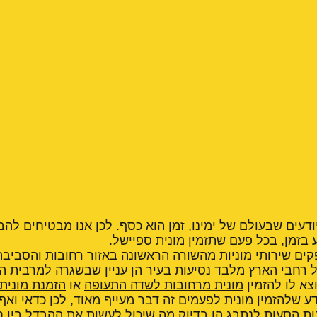
יודעים שבעולם של ימינו, זמן הוא כסף. לכן אנו מבטיחים לה
 בזמן, בכל פעם שתזמין מונית ספיישל.
ם שירותי מוניות מהשורה הראשונה באזור רחובות והסביבה
 רחבי הארץ מלבד נסיעות בעיר הן עניין שבשגרה למרבית היש
צא לו להזמין
מונית מרחובות לשדה התעופה
או
הזמנת
מונית
ע שלהזמין מונית לפעמים זה דבר מעייף מאוד, לכן כדאי ואף ר
ות הסעות לנתבג הן בדיוק מה שיכול לעשות את ההבדל בין ח