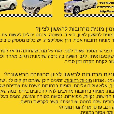
זמין מונית מרחובות לראשון לציון?
ונית לראשון לציון, היא די פשוטה. אנחנו יכולים לעשות את ז
 מוניות רחובות אסף, דרך אפליקציה. יש כלים מספיק טובי
ם לפני או מספר שעות לפני, זאת על מנת שהתחנה תדאג לשריין
 שקבענו איתו. לגבי השעה בה נרצה שהמונית תגיע, מאחר ול
וב לקחת מקדם זמן סביר.
יות מרחובות לראשון לציון מהשורה הראשונה?
מנו. אנחנו
מוניות רחובות
. זמינים היכן שאתם זקוקים לנו, שר
יך, אלא עולים עליהם. מוניות ברחובות משרת את צרכיהם ש
ות, מוניות ברחובות מחויבים להיות הטובים ביותר במה שאנ
 חדישות, נקיות, מפוארות, נסיעה בטוחה ורגועה, נהגים בעלי 
תים שלנו למטה וצור איתנו קשר לקביעת נסיעה.
 רכב פרטי או להזמין מונית?
מה אסור במונית
.