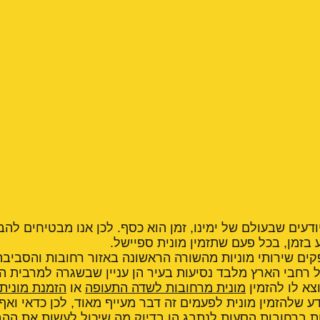
יודעים שבעולם של ימינו, זמן הוא כסף. לכן אנו מבטיחים לה
 בזמן, בכל פעם שתזמין מונית ספיישל.
קים שירותי מוניות מהשורה הראשונה באזור רחובות והסביבה
 רחבי הארץ מלבד נסיעות בעיר הן עניין שבשגרה למרבית היש
צא לו להזמין
מונית מרחובות לשדה התעופה
או
הזמנת מונית
ע שלהזמין מונית לפעמים זה דבר מעייף מאוד, לכן כדאי ואף ר
ת ברחובות הסעות לנתבג הן בדיוק מה שיכול לעשות את ההבד