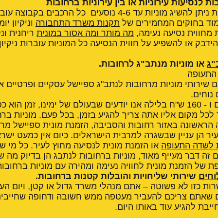
ת לנסיעות עירוניות או בין עירוניות ברחובות
קבוצת מוניות ברחובות ניתן להשיג מוניות עד 4-6 נוסעים כל הרכבים
מוד בחוקים המחמירים של
תקנות משרד התחבורה
וניקיון יו
ת מחווית נסיעה נעימה,
מה מותר ומה אסור במונית
ריחנית ונ
ידבק או להשפיע על חווית הנסיעה כל המוניות עוברות ניקיון 
"ג
או מוניות מנתב"ג לרחובות.
 התעופה
ם שירותי מוניות מרחובות לנתב"ג ספיישל עסקיים ופרטיים אי
נוחים.
החל מ - 150 ש"ח ביום ו - 160 ש"ח בלילה אנו יודעים שבעולם של ימינו, זמן ה
לכל מקום אליו אתה צריך להגיע בזמן, בכל פעם. מוניות בר
 הראשונה באזור רחובות והסביבה, הזמנת מונית ספיישל מר
ר הן עניין שבשגרה למרבית הישראלים. כיום אין כמעט ישרא
ת לשדה התעופה
או הזמנת מונית לנסיעה מחוץ לעיר. כל מי ש
 זה דבר מעייף מאוד, מוניות ברחובות לנתבג הן בדיוק מה ש
פת של הזמנת מונית לחוויה נעימה ומהירה עם מוניות ברחובות
וחים
שירותי שליחויות והובלות קטנות ברחובות.
 כזו לא פשוטה – אתם מנהלי משרד גדול או קטן, ויום הע
ם שאתם צריכם להעביר מעטפה ממש חשובה ודחופה שחייבים 
בת להגיע עוד באותו היום.