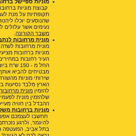
מוניות ספיישל ברחובו
תקופתיות על מנת לע
שהנוסעים יוכלו ליהנו
נעימים אשר עלולים לה
משבר הקורונה
.
מונית מרחובות לנתב
מונית מרחובות לשדה
מוניות ברחובות מציעי
העיר רחובות במחירים 
מבטיחים להביא אותך 
שירותי מוניות מהשורה
הארץ מלבד נסיעות בעי
להזמין
מונית מרחובו
שלהזמין מונית לפעמים
ההבדל בין חוויה מעיי
מוניות ברחובות משל
תחשבו לעצמכם אפשרות
להיגמר, ולרגע נזכרת
בתל אביב, המעטפה חיי
נראה לכם לא הגיוני?