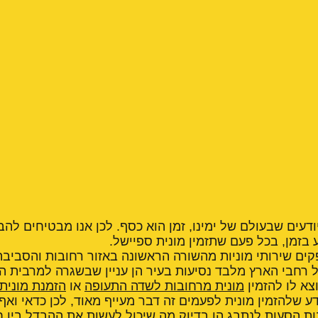
יודעים שבעולם של ימינו, זמן הוא כסף. לכן אנו מבטיחים לה
 בזמן, בכל פעם שתזמין מונית ספיישל.
קים שירותי מוניות מהשורה הראשונה באזור רחובות והסביבה
 רחבי הארץ מלבד נסיעות בעיר הן עניין שבשגרה למרבית היש
צא לו להזמין
מונית מרחובות לשדה התעופה
או
הזמנת מונית
ע שלהזמין מונית לפעמים זה דבר מעייף מאוד, לכן כדאי ואף ר
ות הסעות לנתבג הן בדיוק מה שיכול לעשות את ההבדל בין ח