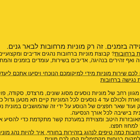
דה בזמנים. זה רק מוניות מרחובות לבאר גנים.
ת ברחובות
? קבוצת מוניות ברחובות נהגים אדיבים ומקצועיים,
חה ואף זהירים בנהיגה, אדיבים בשירות, עומדים בזמנים והמח
 לכם שירות מוניות מידי למיקומכם הנוכחי ויסיעו אתכם ליעדכ
ת נגישה ברחובות
גוון רחב של מוניות נוסעים מסוג שונים, מרצדס, סקודה, פול
רנו עם רמת אבזור מפוארת ולכולם עד 4 נוסעים לכל המוניות קיים תא מ
וק ועוד שאר חפצים של הנוסע על ידי זה שהמושבים במונית נ
נית בישיבה לכל אורך הנסיעה.
מאובזרות היטב ומצוידת במערכת קשר מתקדמת כדי להסיע א
 למחוז חפצו.
חובות כמה טיפים לנהוג בזהירות בחורף
,
איך להיות נהג מוני
מקום בנוחות מקסימלית קחו לכם מונית
,