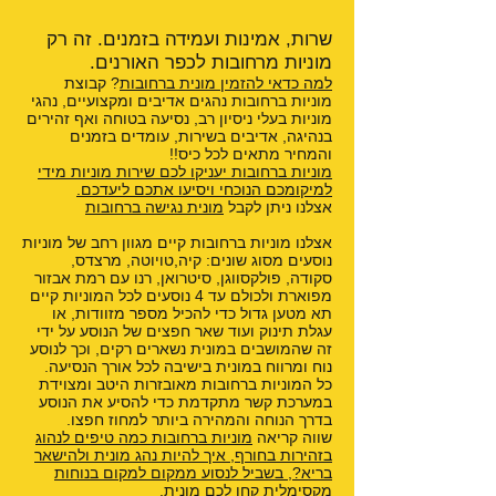
שרות, אמינות ועמידה בזמנים. זה רק
מוניות מרחובות לכפר האורנים.
למה כדאי להזמין מונית ברחובות
? קבוצת
מוניות ברחובות נהגים אדיבים ומקצועיים, נהגי
מוניות בעלי ניסיון רב, נסיעה בטוחה ואף זהירים
בנהיגה, אדיבים בשירות, עומדים בזמנים
והמחיר מתאים לכל כיס!!
מוניות ברחובות יעניקו לכם שירות מוניות מידי
למיקומכם הנוכחי ויסיעו אתכם ליעדכם.
אצלנו ניתן לקבל
מונית נגישה ברחובות
אצלנו מוניות ברחובות קיים מגוון רחב של מוניות
נוסעים מסוג שונים: קיה,טויוטה, מרצדס,
סקודה, פולקסווגן, סיטרואן, רנו עם רמת אבזור
מפוארת ולכולם עד 4 נוסעים לכל המוניות קיים
תא מטען גדול כדי להכיל מספר מזוודות, או
עגלת תינוק ועוד שאר חפצים של הנוסע על ידי
זה שהמושבים במונית נשארים רקים, וכך לנוסע
נוח ומרווח במונית בישיבה לכל אורך הנסיעה.
כל המוניות ברחובות מאובזרות היטב ומצוידת
במערכת קשר מתקדמת כדי להסיע את הנוסע
בדרך הנוחה והמהירה ביותר למחוז חפצו.
שווה קריאה
מוניות ברחובות כמה טיפים לנהוג
בזהירות בחורף
,
איך להיות נהג מונית ולהישאר
בריא?
,
בשביל לנסוע ממקום למקום בנוחות
מקסימלית קחו לכם מונית
,