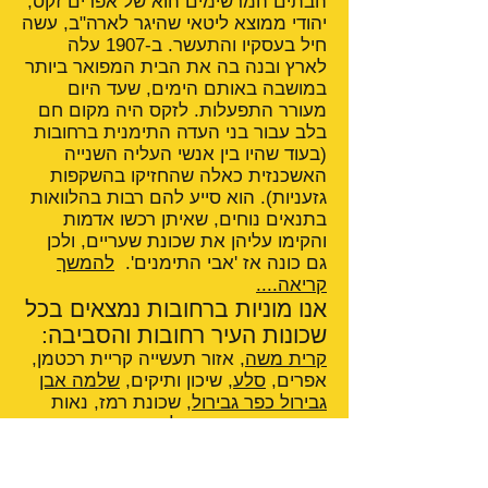
הבתים המרשימים הוא של אפרים זקס,
יהודי ממוצא ליטאי שהיגר לארה"ב, עשה
חיל בעסקיו והתעשר. ב-1907 עלה
לארץ ובנה בה את הבית המפואר ביותר
במושבה באותם הימים, שעד היום
מעורר התפעלות. לזקס היה מקום חם
בלב עבור בני העדה התימנית ברחובות
(בעוד שהיו בין אנשי העליה השנייה
האשכנזית כאלה שהחזיקו בהשקפות
גזעניות). הוא סייע להם רבות בהלוואות
בתנאים נוחים, שאיתן רכשו אדמות
והקימו עליהן את שכונת שעריים, ולכן
גם כונה אז 'אבי התימנים'.
להמשך
קריאה....
אנו מוניות ברחובות נמצאים בכל
שכונות העיר רחובות והסביבה:
קרית משה
, אזור תעשייה קריית רכטמן,
אפרים,
סלע
, שיכון ותיקים,
שלמה אבן
גבירול כפר גבירול
, שכונת רמז, נאות
כרמים,
רחובות ההולנדית
,
פארק
תעשיות רחובות
, אפריקה ישראל,
גינות
סביון
,
נווה עמית
, נווה יהודה, התחנה