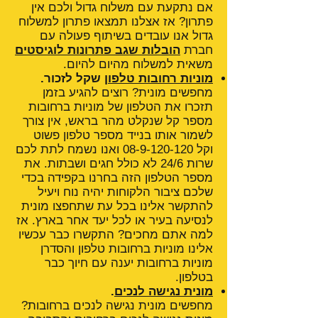
אם נתקעת עם משלוח גדול ולכם אין
פתרון? אז אצלנו תמצאו פתרון למשלוח
גדול אנו עובדים בשיתוף פעולה עם
חברת
הובלות שגב פתרונות לוגיסטים
משאית למשלוח מהיום להיום.
מוניות רחובות טלפון
שקל לזכור.
מחפשים מונית? רוצים להגיע בזמן
תזכרו את הטלפון של מוניות ברחובות
מספר קל שנקלט מהר בראש, אין צורך
לשמור אותו בנייד מספר טלפון פשוט
וקל
08-9-120-120
ואנו נשמח לתת לכם
שרות 24/6 לא כולל חגים ושבתות. את
מספר הטלפון הזה בחרנו בקפידה בכדי
שלכם ציבור הלקוחות יהיה נוח ויעיל
להתקשר אלינו בכל עת שתחפצו מונית
לנסיעה בעיר או לכל יעד אחר בארץ. אז
למה אתם מחכים? התקשרו כבר עכשיו
אלינו מוניות ברחובות טלפון והסדרן
מוניות ברחובות יענה עם חיוך כבר
בטלפון.
מונית נגישה לנכים
.
מחפשים מונית נגישה לנכים ברחובות?