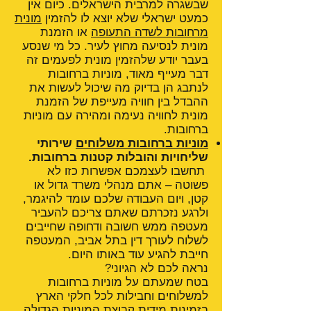
שבשגרה למרבית הישראלים. כיום אין
כמעט ישראלי שלא יוצא לו להזמין
מונית
מרחובות לשדה התעופה
או הזמנת
מונית לנסיעה מחוץ לעיר. כל מי שנסע
בעבר יודע שלהזמין מונית לפעמים זה
דבר מעייף מאוד, מוניות ברחובות
לנתבג הן בדיוק מה שיכול לעשות את
ההבדל בין חוויה מעייפת של הזמנת
מונית לחוויה נעימה ומהירה עם מוניות
ברחובות.
מוניות ברחובות משלוחים
שירותי
שליחויות והובלות קטנות ברחובות.
תחשבו לעצמכם אפשרות כזו לא
פשוטה – אתם מנהלי משרד גדול או
קטן, ויום העבודה שלכם עומד להיגמר,
ולרגע נזכרתם שאתם צריכם להעביר
מעטפה ממש חשובה ודחופה שחייבים
לשלוח לעורך דין בתל אביב, המעטפה
חייבת להגיע עוד באותו היום.
נראה לכם לא הגיוני?
בטח שמעתם על מוניות ברחובות
למשלוחים וחבילות לכל חלקי הארץ
בזמינות מידית קבוצת המוניות הגדולה