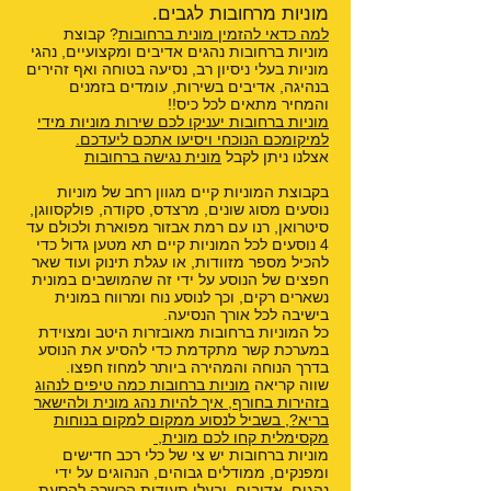
מוניות מרחובות לגבים.
למה כדאי להזמין מונית ברחובות
? קבוצת
מוניות ברחובות נהגים אדיבים ומקצועיים, נהגי
מוניות בעלי ניסיון רב, נסיעה בטוחה ואף זהירים
בנהיגה, אדיבים בשירות, עומדים בזמנים
והמחיר מתאים לכל כיס!!
מוניות ברחובות יעניקו לכם שירות מוניות מידי
למיקומכם הנוכחי ויסיעו אתכם ליעדכם.
אצלנו ניתן לקבל
מונית נגישה ברחובות
בקבוצת המוניות קיים מגוון רחב של מוניות
נוסעים מסוג שונים, מרצדס, סקודה, פולקסווגן,
סיטרואן, רנו עם רמת אבזור מפוארת ולכולם עד
4 נוסעים לכל המוניות קיים תא מטען גדול כדי
להכיל מספר מזוודות, או עגלת תינוק ועוד שאר
חפצים של הנוסע על ידי זה שהמושבים במונית
נשארים רקים, וכך לנוסע נוח ומרווח במונית
בישיבה לכל אורך הנסיעה.
כל המוניות ברחובות מאובזרות היטב ומצוידת
במערכת קשר מתקדמת כדי להסיע את הנוסע
בדרך הנוחה והמהירה ביותר למחוז חפצו.
שווה קריאה
מוניות ברחובות כמה טיפים לנהוג
בזהירות בחורף
,
איך להיות נהג מונית ולהישאר
בריא?
,
בשביל לנסוע ממקום למקום בנוחות
מקסימלית קחו לכם מונית
,
מוניות ברחובות יש צי של כלי רכב חדישים
ומפנקים, ממודלים גבוהים, הנהוגים על ידי
נהגים, אדיבים, ובעלי תעודות הכשרה להסעת