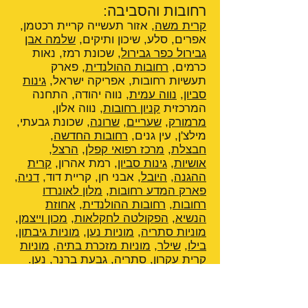
רחובות והסביבה:
קרית משה
, אזור תעשייה קריית רכטמן,
אפרים, סלע, שיכון ותיקים,
שלמה אבן
גבירול כפר גבירול
, שכונת רמז, נאות
כרמים,
רחובות ההולנדית
, פארק
תעשיות רחובות, אפריקה ישראל,
גינות
סביון
,
נווה עמית
, נווה יהודה, התחנה
המרכזית
קניון רחובות
, נווה אלון,
מרמורק
,
שעריים
,
שרונה
, שכונת גבעתי,
מילצ'ן, עין גנים,
רחובות החדשה
,
חבצלת
,
מרכז רפואי קפלן
,
הרצל
,
אושיות
,
גינות סביון
, רמת אהרון,
קרית
ההגנה
,
היובל
, אבני חן, קריית דוד,
דניה
,
פארק המדע רחובות
,
מלון לאונרדו
רחובות
,
רחובות ההולנדית
,
אחוזת
הנשיא
,
הפקולטה לחקלאות
,
מכון וייצמן
,
מוניות סתריה
,
מוניות נען
,
מוניות גיבתון
,
בילו
,
שילר
,
מוניות מזכרת בתיה
,
מוניות
קרית עקרון
,
סתריה
,
גבעת ברנר
,
נען
.
בואו לחוות את מכון ויצמן למדע
הציבור הרחב מוזמן לסייר בקמפוס של
מכון ויצמן למדע. מרכז המבקרים