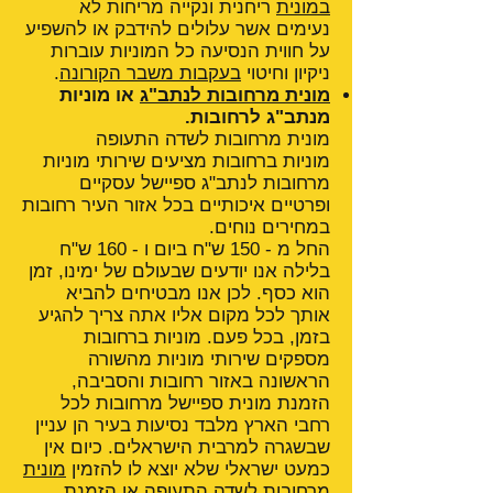
במונית
ריחנית ונקייה מריחות לא
נעימים אשר עלולים להידבק או להשפיע
על חווית הנסיעה כל המוניות עוברות
ניקיון וחיטוי
בעקבות משבר הקורונה
.
מונית מרחובות לנתב"ג
או מוניות
מנתב"ג לרחובות.
מונית מרחובות לשדה התעופה
מוניות ברחובות מציעים שירותי מוניות
מרחובות לנתב"ג ספיישל עסקיים
ופרטיים איכותיים בכל אזור העיר רחובות
במחירים נוחים.
החל מ - 150 ש"ח ביום ו - 160 ש"ח
בלילה אנו יודעים שבעולם של ימינו, זמן
הוא כסף. לכן אנו מבטיחים להביא
אותך לכל מקום אליו אתה צריך להגיע
בזמן, בכל פעם. מוניות ברחובות
מספקים שירותי מוניות מהשורה
הראשונה באזור רחובות והסביבה,
הזמנת מונית ספיישל מרחובות לכל
רחבי הארץ מלבד נסיעות בעיר הן עניין
שבשגרה למרבית הישראלים. כיום אין
כמעט ישראלי שלא יוצא לו להזמין
מונית
מרחובות לשדה התעופה
או הזמנת