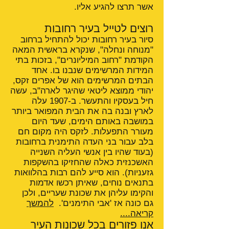
אשר תרצו להגיע אליו.
רוצים לטייל בעיר רחובות
סיור בעיר רחובות יכול להתחיל ברחוב
"מנוחה ונחלה", שנקרא בראשית המאה
הקודמת "רחוב המיליונרים", בזכות בתי
המידות המרשימים שנבנו בו. אחד
הבתים המרשימים הוא של אפרים זקס,
יהודי ממוצא ליטאי שהיגר לארה"ב, עשה
חיל בעסקיו והתעשר. ב-1907 עלה
לארץ ובנה בה את הבית המפואר ביותר
במושבה באותם הימים, שעד היום
מעורר התפעלות. לזקס היה מקום חם
בלב עבור בני העדה התימנית ברחובות
(בעוד שהיו בין אנשי העליה השנייה
האשכנזית כאלה שהחזיקו בהשקפות
גזעניות). הוא סייע להם רבות בהלוואות
בתנאים נוחים, שאיתן רכשו אדמות
והקימו עליהן את שכונת שעריים, ולכן
גם כונה אז 'אבי התימנים'.
להמשך
קריאה....
אנו פזורים בכל שכונות העיר