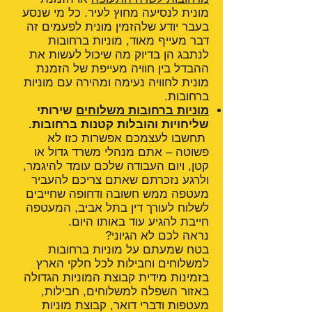
מונית לנסיעה מחוץ לעיר. כל מי שנסע
בעבר יודע שלהזמין מונית לפעמים זה
דבר מעייף מאוד, מוניות ברחובות
לנתבג הן בדיוק מה שיכול לעשות את
ההבדל בין חוויה מעייפת של הזמנת
מונית לחוויה נעימה ומהירה עם מוניות
ברחובות.
מוניות ברחובות משלוחים
שירותי
שליחויות והובלות קטנות ברחובות.
תחשבו לעצמכם אפשרות כזו לא
פשוטה – אתם מנהלי משרד גדול או
קטן, ויום העבודה שלכם עומד להיגמר,
ולרגע נזכרתם שאתם צריכם להעביר
מעטפה ממש חשובה ודחופה שחייבים
לשלוח לעורך דין בתל אביב, המעטפה
חייבת להגיע עוד באותו היום.
נראה לכם לא הגיוני?
בטח שמעתם על מוניות ברחובות
למשלוחים וחבילות לכל חלקי הארץ
בזמינות מידית קבוצת המוניות הגדולה
באזור השפלה למשלוחים, חבילות,
מעטפות ודברי דואר, קבוצת מוניות