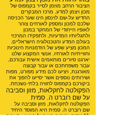
הציבור הרחב מוזמן לסייר בקמפוס של
מכון ויצמן למדע. מרכז המבקרים
החדיש על-שם לוינסון הינו שער הכניסה
שלכם למכון ומספק לאורחים צוהר
לאופיו הייחודי של המחקר במכון
ולתגליותיו המדעיות, ולתפקידו המרכזי
בעולם המדע והטכנולוגיה הישראליים.
המכון מציע שפע של הזדמנויות חינוכיות
וחווייתיות לאורחיו. אנשי המקצוע שלנו
יארגנו סיורים מותאמים אישית עבורכם,
עבור משפחתכם או עבור קבוצה
מאורגנת, ויציעו לכם מידע מפורט, מפות
ושירותים נוספים אשר יסייעו להפוך את
ביקורכם בקמפוס לחוויה בלתי-נשכחת.
הפקולטה לחקלאות, מזון וסביבה
על שם רוברט ה. סמית
הפקולטה לחקלאות, מזון וסביבה על
שם רוברט ה. סמית היא המוסד היחיד
ללימודים גבוהים בישראל המציע תארים
אוניברסיטאיים במדעי החקלאות.
בנוסף, מתקיימים בפקולטה בית ספר
למדעי התזונה ובית ספר לרפואה