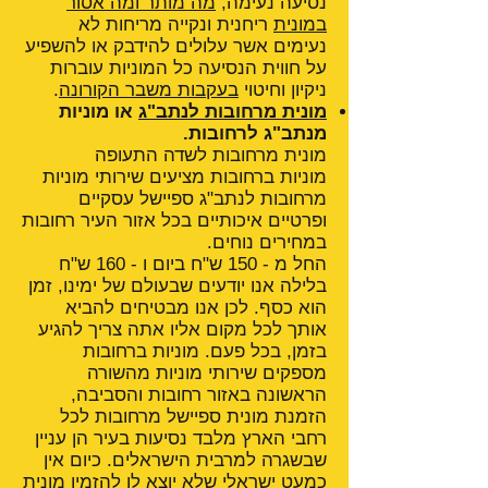
נסיעה נעימה,
מה מותר ומה אסור
במונית
ריחנית ונקייה מריחות לא
נעימים אשר עלולים להידבק או להשפיע
על חווית הנסיעה כל המוניות עוברות
ניקיון וחיטוי
בעקבות משבר הקורונה
.
מונית מרחובות לנתב"ג
או מוניות
מנתב"ג לרחובות.
מונית מרחובות לשדה התעופה
מוניות ברחובות מציעים שירותי מוניות
מרחובות לנתב"ג ספיישל עסקיים
ופרטיים איכותיים בכל אזור העיר רחובות
במחירים נוחים.
החל מ - 150 ש"ח ביום ו - 160 ש"ח
בלילה אנו יודעים שבעולם של ימינו, זמן
הוא כסף. לכן אנו מבטיחים להביא
אותך לכל מקום אליו אתה צריך להגיע
בזמן, בכל פעם. מוניות ברחובות
מספקים שירותי מוניות מהשורה
הראשונה באזור רחובות והסביבה,
הזמנת מונית ספיישל מרחובות לכל
רחבי הארץ מלבד נסיעות בעיר הן עניין
שבשגרה למרבית הישראלים. כיום אין
כמעט ישראלי שלא יוצא לו להזמין
מונית