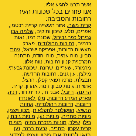
אשר תרצו להגיע אליו.
אנו פזורים בכל שכונות העיר
רחובות והסביבה:
קרית משה
, אזור תעשייה קריית רכטמן,
אפרים, סלע, שיכון ותיקים,
שלמה אבן
גבירול כפר גבירול
, שכונת רמז, נאות
כרמים,
רחובות ההולנדית
, פארק
תעשיות רחובות, אפריקה ישראל,
גינות
סביון
,
נווה עמית
, נווה יהודה, התחנה
המרכזית
קניון רחובות
, נווה אלון,
מרמורק
,
שעריים
,
שרונה
, שכונת גבעתי,
מילצ'ן, עין גנים,
רחובות החדשה
,
חבצלת
,
מרכז רפואי קפלן
,
הרצל
,
אושיות
,
גינות סביון
, רמת אהרון,
קרית
ההגנה
,
היובל
, אבני חן, קריית דוד,
דניה
,
פארק המדע רחובות
,
מלון לאונרדו
רחובות
,
רחובות ההולנדית
,
אחוזת
הנשיא
,
הפקולטה לחקלאות
,
מכון וייצמן
,
מוניות סתריה
,
מוניות נען
,
מוניות גיבתון
,
בילו
,
שילר
,
מוניות מזכרת בתיה
,
מוניות
קרית עקרון
,
סתריה
,
גבעת ברנר
,
נען
.
בואו לחוות את מכון ויצמן למדע