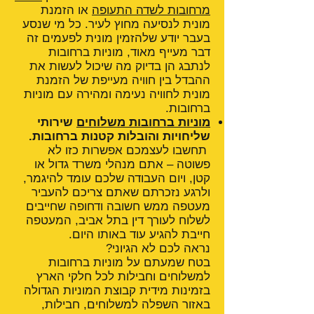
מרחובות לשדה התעופה
או הזמנת
מונית לנסיעה מחוץ לעיר. כל מי שנסע
בעבר יודע שלהזמין מונית לפעמים זה
דבר מעייף מאוד, מוניות ברחובות
לנתבג הן בדיוק מה שיכול לעשות את
ההבדל בין חוויה מעייפת של הזמנת
מונית לחוויה נעימה ומהירה עם מוניות
ברחובות.
מוניות ברחובות משלוחים
שירותי
שליחויות והובלות קטנות ברחובות.
תחשבו לעצמכם אפשרות כזו לא
פשוטה – אתם מנהלי משרד גדול או
קטן, ויום העבודה שלכם עומד להיגמר,
ולרגע נזכרתם שאתם צריכם להעביר
מעטפה ממש חשובה ודחופה שחייבים
לשלוח לעורך דין בתל אביב, המעטפה
חייבת להגיע עוד באותו היום.
נראה לכם לא הגיוני?
בטח שמעתם על מוניות ברחובות
למשלוחים וחבילות לכל חלקי הארץ
בזמינות מידית קבוצת המוניות הגדולה
באזור השפלה למשלוחים, חבילות,