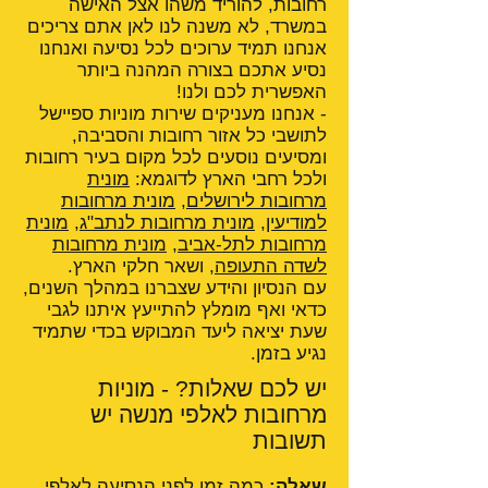
רחובות, להוריד משהו אצל האישה
במשרד, לא משנה לנו לאן אתם צריכים
אנחנו תמיד ערוכים לכל נסיעה ואנחנו
נסיע אתכם בצורה המהנה ביותר
האפשרית לכם ולנו!
- אנחנו מעניקים שירות מוניות ספיישל
לתושבי כל אזור רחובות והסביבה,
ומסיעים נוסעים לכל מקום בעיר רחובות
ולכל רחבי הארץ לדוגמא:
מונית
מרחובות לירושלים
,
מונית מרחובות
למודיעין
,
מונית מרחובות לנתב"ג
,
מונית
מרחובות לתל-אביב
,
מונית מרחובות
לשדה התעופה
, ושאר חלקי הארץ.
עם הנסיון והידע שצברנו במהלך השנים,
כדאי ואף מומלץ להתייעץ איתנו לגבי
שעת יציאה ליעד המבוקש בכדי שתמיד
נגיע בזמן.
יש לכם שאלות? - מוניות
מרחובות לאלפי מנשה יש
תשובות
שאלה:
כמה זמן לפני הנסיעה לאלפי