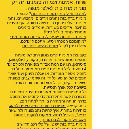
שרות, אמינות ועמידה בזמנים. זה רק
מוניות מרחובות לאלפי מנשה.
למה כדאי להזמין מונית ברחובות
? קבוצת
מוניות ברחובות נהגים אדיבים ומקצועיים, נהגי
מוניות בעלי ניסיון רב, נסיעה בטוחה ואף זהירים
בנהיגה, אדיבים בשירות, עומדים בזמנים
והמחיר מתאים לכל כיס!!
מוניות ברחובות יעניקו לכם שירות מוניות מידי
למיקומכם הנוכחי ויסיעו אתכם ליעדכם.
אצלנו ניתן לקבל
מונית נגישה ברחובות
בקבוצת המוניות קיים מגוון רחב של מוניות
נוסעים מסוג שונים, מרצדס, סקודה, פולקסווגן,
סיטרואן, רנו עם רמת אבזור מפוארת ולכולם עד
4 נוסעים לכל המוניות קיים תא מטען גדול כדי
להכיל מספר מזוודות, או עגלת תינוק ועוד שאר
חפצים של הנוסע על ידי זה שהמושבים במונית
נשארים רקים, וכך לנוסע נוח ומרווח במונית
בישיבה לכל אורך הנסיעה.
כל המוניות ברחובות מאובזרות היטב ומצוידת
במערכת קשר מתקדמת כדי להסיע את הנוסע
בדרך הנוחה והמהירה ביותר למחוז חפצו.
שווה קריאה
מוניות ברחובות כמה טיפים לנהוג
בזהירות בחורף
,
איך להיות נהג מונית ולהישאר
בריא?
,
בשביל לנסוע ממקום למקום בנוחות
מקסימלית קחו לכם מונית
,
מוניות ברחובות יש צי של כלי רכב חדישים
ומפנקים, ממודלים גבוהים, הנהוגים על ידי