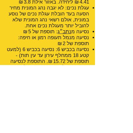
4.41 ₪ ליחידה. באזור אילת 3.8 ₪
עגלת נכים: לא יגבה נהג המונית מחיר
הסעה בעד הובלת עגלת נכים של נוסע
במונית, אולם רשאי נהג המונית שלא
להוביל יותר מעגלת נכים אחת.
נסיעה מ
נתב״ג
: תוספת של 5 ₪
נסיעה מנמל תעופה רמון או חיפה:
תוספת של 2 ₪
נסיעה בכביש 6: נסיעה בכביש 6 (למעט
קטע 18 ממחלף עירון עד עין תות) -
תוספת של 15.72 ₪. התוספת לנסיעה
בקטע 18 של כביש 6 תעמוד על 5.94 ₪
נסיעה בנתיב המהיר: תוספת בנסיעה
דרך "הנתיב המהיר" תהיה על פי עלות
האגרה כפי שמוצגת על גבי השלט
האלקטרוני בכניסה לנתיב אלא אם
המונית פטורה מתשלום האגרה
נסיעה במנהרות הכרמל: התוספת
בנסיעה דרך מנהרות הכרמל תהיה
9.99 ₪ לנסיעה בקטע אחד ו־19.98 ₪
לנסיעה בשני הקטעים
בנסיעה שכללה המתנה לנוסע ישולם
בעד שעת המתנה: