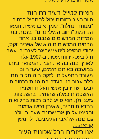
רוצים לטייל בעיר רחובות
סיור בעיר רחובות יכול להתחיל ברחוב
"מנוחה ונחלה", שנקרא בראשית המאה
הקודמת "רחוב המיליונרים", בזכות בתי
המידות המרשימים שנבנו בו. אחד
הבתים המרשימים הוא של אפרים זקס,
יהודי ממוצא ליטאי שהיגר לארה"ב, עשה
חיל בעסקיו והתעשר. ב-1907 עלה
לארץ ובנה בה את הבית המפואר ביותר
במושבה באותם הימים, שעד היום
מעורר התפעלות. לזקס היה מקום חם
בלב עבור בני העדה התימנית ברחובות
(בעוד שהיו בין אנשי העליה השנייה
האשכנזית כאלה שהחזיקו בהשקפות
גזעניות). הוא סייע להם רבות בהלוואות
בתנאים נוחים, שאיתן רכשו אדמות
והקימו עליהן את שכונת שעריים, ולכן
גם כונה אז 'אבי התימנים'.
להמשך
קריאה....
אנו פזורים בכל שכונות העיר