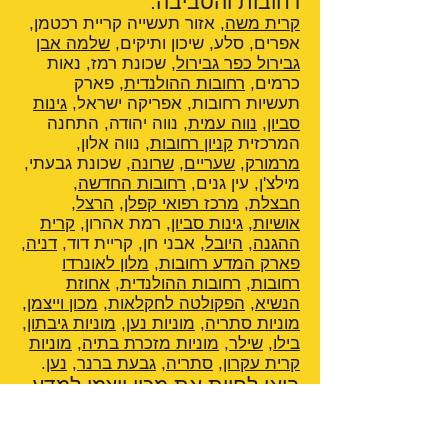
רחובות והסביבה:
קרית משה
, אזור תעשייה קריית רכטמן,
אפרים, סלע, שיכון ותיקים,
שלמה אבן
גבירול כפר גבירול
, שכונת רמז, נאות
כרמים,
רחובות ההולנדית
, פארק
תעשיות רחובות, אפריקה ישראל,
גינות
סביון
,
נווה עמית
, נווה יהודה, התחנה
המרכזית
קניון רחובות
, נווה אלון,
מרמורק
,
שעריים
,
שרונה
, שכונת גבעתי,
מילצ'ן, עין גנים,
רחובות החדשה
,
חבצלת
,
מרכז רפואי קפלן
,
הרצל
,
אושיות
,
גינות סביון
, רמת אהרון,
קרית
ההגנה
,
היובל
, אבני חן, קריית דוד,
דניה
,
פארק המדע רחובות
,
מלון לאונרדו
רחובות
,
רחובות ההולנדית
,
אחוזת
הנשיא
,
הפקולטה לחקלאות
,
מכון וייצמן
,
מוניות סתריה
,
מוניות נען
,
מוניות גיבתון
,
בילו
,
שילר
,
מוניות מזכרת בתיה
,
מוניות
קרית עקרון
,
סתריה
,
גבעת ברנר
,
נען
.
בואו לחוות את מכון ויצמן למדע
הציבור הרחב מוזמן לסייר בקמפוס של
מכון ויצמן למדע. מרכז המבקרים
החדיש על-שם לוינסון הינו שער הכניסה