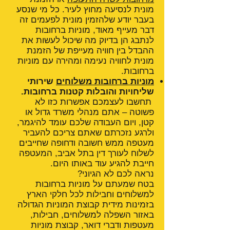
מונית לנסיעה מחוץ לעיר. כל מי שנסע
בעבר יודע שלהזמין מונית לפעמים זה
דבר מעייף מאוד, מוניות ברחובות
לנתבג הן בדיוק מה שיכול לעשות את
ההבדל בין חוויה מעייפת של הזמנת
מונית לחוויה נעימה ומהירה עם מוניות
ברחובות.
מוניות ברחובות משלוחים
שירותי
שליחויות והובלות קטנות ברחובות.
תחשבו לעצמכם אפשרות כזו לא
פשוטה – אתם מנהלי משרד גדול או
קטן, ויום העבודה שלכם עומד להיגמר,
ולרגע נזכרתם שאתם צריכם להעביר
מעטפה ממש חשובה ודחופה שחייבים
לשלוח לעורך דין בתל אביב, המעטפה
חייבת להגיע עוד באותו היום.
נראה לכם לא הגיוני?
בטח שמעתם על מוניות ברחובות
למשלוחים וחבילות לכל חלקי הארץ
בזמינות מידית קבוצת המוניות הגדולה
באזור השפלה למשלוחים, חבילות,
מעטפות ודברי דואר, קבוצת מוניות