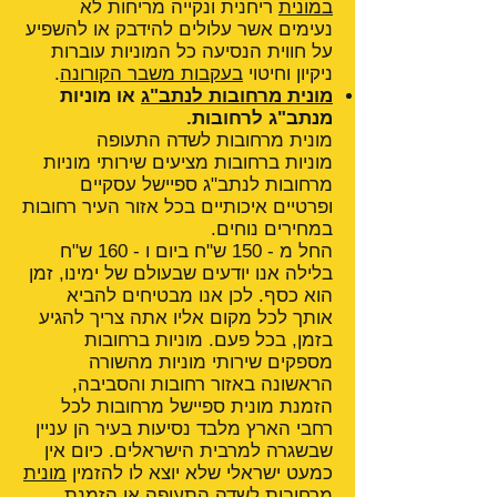
במונית
ריחנית ונקייה מריחות לא
נעימים אשר עלולים להידבק או להשפיע
על חווית הנסיעה כל המוניות עוברות
ניקיון וחיטוי
בעקבות משבר הקורונה
.
מונית מרחובות לנתב"ג
או מוניות
מנתב"ג לרחובות.
מונית מרחובות לשדה התעופה
מוניות ברחובות מציעים שירותי מוניות
מרחובות לנתב"ג ספיישל עסקיים
ופרטיים איכותיים בכל אזור העיר רחובות
במחירים נוחים.
החל מ - 150 ש"ח ביום ו - 160 ש"ח
בלילה אנו יודעים שבעולם של ימינו, זמן
הוא כסף. לכן אנו מבטיחים להביא
אותך לכל מקום אליו אתה צריך להגיע
בזמן, בכל פעם. מוניות ברחובות
מספקים שירותי מוניות מהשורה
הראשונה באזור רחובות והסביבה,
הזמנת מונית ספיישל מרחובות לכל
רחבי הארץ מלבד נסיעות בעיר הן עניין
שבשגרה למרבית הישראלים. כיום אין
כמעט ישראלי שלא יוצא לו להזמין
מונית
מרחובות לשדה התעופה
או הזמנת