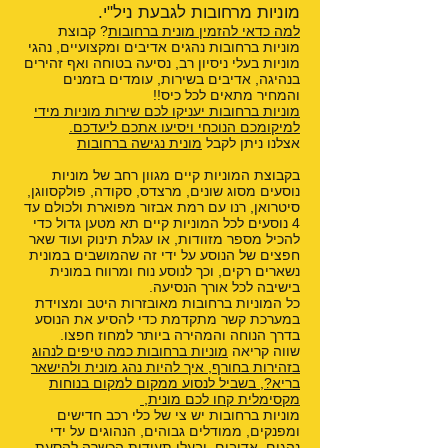
מוניות מרחובות לגבעת ניל"י.
למה כדאי להזמין מונית ברחובות
? קבוצת
מוניות ברחובות נהגים אדיבים ומקצועיים, נהגי
מוניות בעלי ניסיון רב, נסיעה בטוחה ואף זהירים
בנהיגה, אדיבים בשירות, עומדים בזמנים
והמחיר מתאים לכל כיס!!
מוניות ברחובות יעניקו לכם שירות מוניות מידי
למיקומכם הנוכחי ויסיעו אתכם ליעדכם.
אצלנו ניתן לקבל
מונית נגישה ברחובות
בקבוצת המוניות קיים מגוון רחב של מוניות
נוסעים מסוג שונים, מרצדס, סקודה, פולקסווגן,
סיטרואן, רנו עם רמת אבזור מפוארת ולכולם עד
4 נוסעים לכל המוניות קיים תא מטען גדול כדי
להכיל מספר מזוודות, או עגלת תינוק ועוד שאר
חפצים של הנוסע על ידי זה שהמושבים במונית
נשארים רקים, וכך לנוסע נוח ומרווח במונית
בישיבה לכל אורך הנסיעה.
כל המוניות ברחובות מאובזרות היטב ומצוידת
במערכת קשר מתקדמת כדי להסיע את הנוסע
בדרך הנוחה והמהירה ביותר למחוז חפצו.
שווה קריאה
מוניות ברחובות כמה טיפים לנהוג
בזהירות בחורף
,
איך להיות נהג מונית ולהישאר
בריא?
,
בשביל לנסוע ממקום למקום בנוחות
מקסימלית קחו לכם מונית
,
מוניות ברחובות יש צי של כלי רכב חדישים
ומפנקים, ממודלים גבוהים, הנהוגים על ידי
נהגים, אדיבים, ובעלי תעודות הכשרה להסעת