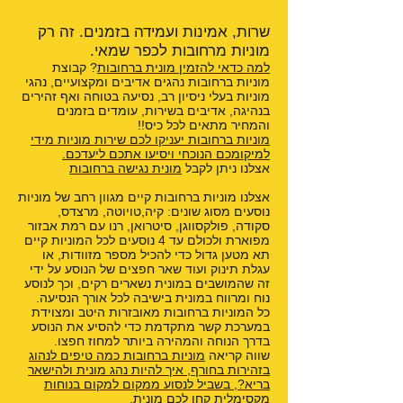
שרות, אמינות ועמידה בזמנים. זה רק
מוניות מרחובות לכפר שמאי.
למה כדאי להזמין מונית ברחובות
? קבוצת
מוניות ברחובות נהגים אדיבים ומקצועיים, נהגי
מוניות בעלי ניסיון רב, נסיעה בטוחה ואף זהירים
בנהיגה, אדיבים בשירות, עומדים בזמנים
והמחיר מתאים לכל כיס!!
מוניות ברחובות יעניקו לכם שירות מוניות מידי
למיקומכם הנוכחי ויסיעו אתכם ליעדכם.
אצלנו ניתן לקבל
מונית נגישה ברחובות
אצלנו מוניות ברחובות קיים מגוון רחב של מוניות
נוסעים מסוג שונים: קיה,טויוטה, מרצדס,
סקודה, פולקסווגן, סיטרואן, רנו עם רמת אבזור
מפוארת ולכולם עד 4 נוסעים לכל המוניות קיים
תא מטען גדול כדי להכיל מספר מזוודות, או
עגלת תינוק ועוד שאר חפצים של הנוסע על ידי
זה שהמושבים במונית נשארים רקים, וכך לנוסע
נוח ומרווח במונית בישיבה לכל אורך הנסיעה.
כל המוניות ברחובות מאובזרות היטב ומצוידת
במערכת קשר מתקדמת כדי להסיע את הנוסע
בדרך הנוחה והמהירה ביותר למחוז חפצו.
שווה קריאה
מוניות ברחובות כמה טיפים לנהוג
בזהירות בחורף
,
איך להיות נהג מונית ולהישאר
בריא?
,
בשביל לנסוע ממקום למקום בנוחות
מקסימלית קחו לכם מונית
,