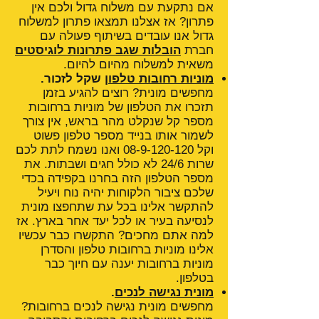
אם נתקעת עם משלוח גדול ולכם אין
פתרון? אז אצלנו תמצאו פתרון למשלוח
גדול אנו עובדים בשיתוף פעולה עם
חברת
הובלות שגב פתרונות לוגיסטים
משאית למשלוח מהיום להיום.
מוניות רחובות טלפון
שקל לזכור.
מחפשים מונית? רוצים להגיע בזמן
תזכרו את הטלפון של מוניות ברחובות
מספר קל שנקלט מהר בראש, אין צורך
לשמור אותו בנייד מספר טלפון פשוט
וקל
08-9-120-120
ואנו נשמח לתת לכם
שרות 24/6 לא כולל חגים ושבתות. את
מספר הטלפון הזה בחרנו בקפידה בכדי
שלכם ציבור הלקוחות יהיה נוח ויעיל
להתקשר אלינו בכל עת שתחפצו מונית
לנסיעה בעיר או לכל יעד אחר בארץ. אז
למה אתם מחכים? התקשרו כבר עכשיו
אלינו מוניות ברחובות טלפון והסדרן
מוניות ברחובות יענה עם חיוך כבר
בטלפון.
מונית נגישה לנכים
.
מחפשים מונית נגישה לנכים ברחובות?