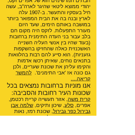
הבתים המרשימים הוא של אפרים זקס,
יהודי ממוצא ליטאי שהיגר לארה"ב, עשה
חיל בעסקיו והתעשר. ב-1907 עלה
לארץ ובנה בה את הבית המפואר ביותר
במושבה באותם הימים, שעד היום
מעורר התפעלות. לזקס היה מקום חם
בלב עבור בני העדה התימנית ברחובות
(בעוד שהיו בין אנשי העליה השנייה
האשכנזית כאלה שהחזיקו בהשקפות
גזעניות). הוא סייע להם רבות בהלוואות
בתנאים נוחים, שאיתן רכשו אדמות
והקימו עליהן את שכונת שעריים, ולכן
גם כונה אז 'אבי התימנים'.
להמשך
קריאה....
אנו מוניות ברחובות נמצאים בכל
שכונות העיר רחובות והסביבה:
קרית משה
, אזור תעשייה קריית רכטמן,
אפרים,
סלע
, שיכון ותיקים,
שלמה אבן
גבירול כפר גבירול
, שכונת רמז, נאות
כרמים,
רחובות ההולנדית
,
פארק
תעשיות רחובות
, אפריקה ישראל,
גינות
סביון
,
נווה עמית
, נווה יהודה, התחנה