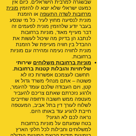
שבשגרה למרבית הישראלים. כיום אין
כמעט ישראלי שלא יוצא לו להזמין
מונית
מרחובות לשדה התעופה
או הזמנת
מונית לנסיעה מחוץ לעיר. כל מי שנסע
בעבר יודע שלהזמין מונית לפעמים זה
דבר מעייף מאוד, מוניות ברחובות
לנתבג הן בדיוק מה שיכול לעשות את
ההבדל בין חוויה מעייפת של הזמנת
מונית לחוויה נעימה ומהירה עם מוניות
ברחובות.
מוניות ברחובות משלוחים
שירותי
שליחויות והובלות קטנות ברחובות.
תחשבו לעצמכם אפשרות כזו לא
פשוטה – אתם מנהלי משרד גדול או
קטן, ויום העבודה שלכם עומד להיגמר,
ולרגע נזכרתם שאתם צריכם להעביר
מעטפה ממש חשובה ודחופה שחייבים
לשלוח לעורך דין בתל אביב, המעטפה
חייבת להגיע עוד באותו היום.
נראה לכם לא הגיוני?
בטח שמעתם על מוניות ברחובות
למשלוחים וחבילות לכל חלקי הארץ
בזמינות מידית קבוצת המוניות הגדולה