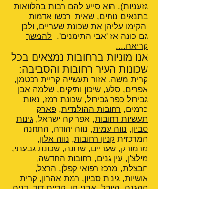
גזעניות). הוא סייע להם רבות בהלוואות
בתנאים נוחים, שאיתן רכשו אדמות
והקימו עליהן את שכונת שעריים, ולכן
גם כונה אז 'אבי התימנים'.
להמשך
קריאה....
אנו מוניות ברחובות נמצאים בכל
שכונות העיר רחובות והסביבה:
קרית משה
, אזור תעשייה קריית רכטמן,
אפרים,
סלע
, שיכון ותיקים,
שלמה אבן
גבירול כפר גבירול
, שכונת רמז, נאות
כרמים,
רחובות ההולנדית
,
פארק
תעשיות רחובות
, אפריקה ישראל,
גינות
סביון
,
נווה עמית
, נווה יהודה, התחנה
המרכזית
קניון רחובות
,
נווה אלון
,
מרמורק
,
שעריים
,
שרונה
,
שכונת גבעתי
,
מילצ'ן
,
עין גנים
,
רחובות החדשה
,
חבצלת
,
מרכז רפואי קפלן
,
הרצל
,
אושיות
,
גינות סביון
, רמת אהרון,
קרית
ההגנה
,
היובל
, אבני חן,
קריית דוד
,
דניה
,
פארק המדע רחובות
,
מלון לאונרדו
רחובות
,
רחובות ההולנדית
,
אחוזת
הנשיא
,
הפקולטה לחקלאות
,
מכון וייצמן
,