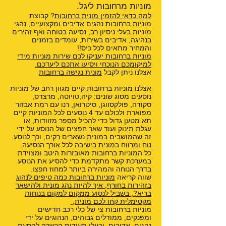
מוניות מרחובות ליגל.
למה כדאי להזמין מונית ברחובות
? קבוצת
מוניות ברחובות נהגים אדיבים ומקצועיים, נהגי
מוניות בעלי ניסיון רב, נסיעה בטוחה ואף זהירים
בנהיגה, אדיבים בשירות, עומדים בזמנים
והמחיר מתאים לכל כיס!!
מוניות ברחובות יעניקו לכם שירות מוניות מידי
למיקומכם הנוכחי ויסיעו אתכם ליעדכם.
אצלנו ניתן לקבל
מונית נגישה ברחובות
אצלנו מוניות ברחובות קיים מגוון רחב של מוניות
נוסעים מסוג שונים: קיה,טויוטה, מרצדס,
סקודה, פולקסווגן, סיטרואן, רנו עם רמת אבזור
מפוארת ולכולם עד 4 נוסעים לכל המוניות קיים
תא מטען גדול כדי להכיל מספר מזוודות, או
עגלת תינוק ועוד שאר חפצים של הנוסע על ידי
זה שהמושבים במונית נשארים רקים, וכך לנוסע
נוח ומרווח במונית בישיבה לכל אורך הנסיעה.
כל המוניות ברחובות מאובזרות היטב ומצוידת
במערכת קשר מתקדמת כדי להסיע את הנוסע
בדרך הנוחה והמהירה ביותר למחוז חפצו.
שווה קריאה
מוניות ברחובות כמה טיפים לנהוג
בזהירות בחורף
,
איך להיות נהג מונית ולהישאר
בריא?
,
בשביל לנסוע ממקום למקום בנוחות
מקסימלית קחו לכם מונית
,
מוניות ברחובות צי של כלי רכב חדישים
ומפנקים, ממודלים גבוהים, הנהוגים על ידי
נהגים, אדיבים, ובעלי תעודות הכשרה להסעת