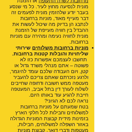
מרחובות לשדה התעופה
או הזמנת
מונית לנסיעה מחוץ לעיר. כל מי שנסע
בעבר יודע שלהזמין מונית לפעמים זה
דבר מעייף מאוד, מוניות ברחובות
לנתבג הן בדיוק מה שיכול לעשות את
ההבדל בין חוויה מעייפת של הזמנת
מונית לחוויה נעימה ומהירה עם מוניות
ברחובות.
מוניות ברחובות משלוחים
שירותי
שליחויות והובלות קטנות ברחובות.
תחשבו לעצמכם אפשרות כזו לא
פשוטה – אתם מנהלי משרד גדול או
קטן, ויום העבודה שלכם עומד להיגמר,
ולרגע נזכרתם שאתם צריכם להעביר
מעטפה ממש חשובה ודחופה שחייבים
לשלוח לעורך דין בתל אביב, המעטפה
חייבת להגיע עוד באותו היום.
נראה לכם לא הגיוני?
בטח שמעתם על מוניות ברחובות
למשלוחים וחבילות לכל חלקי הארץ
בזמינות מידית קבוצת המוניות הגדולה
באזור השפלה למשלוחים, חבילות,
מעטפות ודברי דואר, קבוצת מוניות