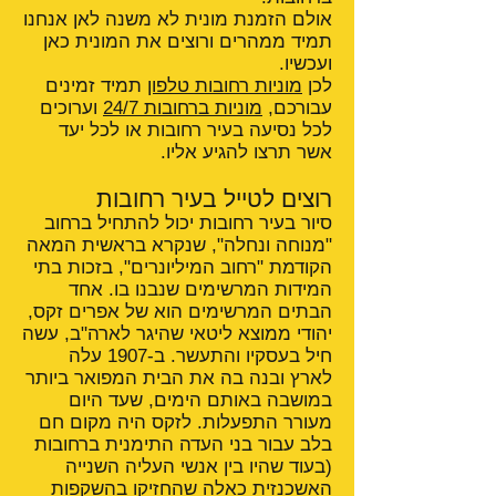
אולם הזמנת מונית לא משנה לאן אנחנו
תמיד ממהרים ורוצים את המונית כאן
ועכשיו.
לכן
מוניות רחובות טלפון
תמיד זמינים
עבורכם,
מוניות ברחובות 24/7
וערוכים
לכל נסיעה בעיר רחובות או לכל יעד
אשר תרצו להגיע אליו.
רוצים לטייל בעיר רחובות
סיור בעיר רחובות יכול להתחיל ברחוב
"מנוחה ונחלה", שנקרא בראשית המאה
הקודמת "רחוב המיליונרים", בזכות בתי
המידות המרשימים שנבנו בו. אחד
הבתים המרשימים הוא של אפרים זקס,
יהודי ממוצא ליטאי שהיגר לארה"ב, עשה
חיל בעסקיו והתעשר. ב-1907 עלה
לארץ ובנה בה את הבית המפואר ביותר
במושבה באותם הימים, שעד היום
מעורר התפעלות. לזקס היה מקום חם
בלב עבור בני העדה התימנית ברחובות
(בעוד שהיו בין אנשי העליה השנייה
האשכנזית כאלה שהחזיקו בהשקפות