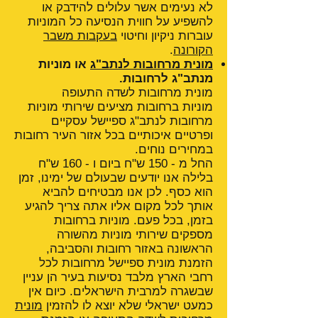
לא נעימים אשר עלולים להידבק או
להשפיע על חווית הנסיעה כל המוניות
עוברות ניקיון וחיטוי
בעקבות משבר
הקורונה
.
מונית מרחובות לנתב"ג
או מוניות
מנתב"ג לרחובות.
מונית מרחובות לשדה התעופה
מוניות ברחובות מציעים שירותי מוניות
מרחובות לנתב"ג ספיישל עסקיים
ופרטיים איכותיים בכל אזור העיר רחובות
במחירים נוחים.
החל מ - 150 ש"ח ביום ו - 160 ש"ח
בלילה אנו יודעים שבעולם של ימינו, זמן
הוא כסף. לכן אנו מבטיחים להביא
אותך לכל מקום אליו אתה צריך להגיע
בזמן, בכל פעם. מוניות ברחובות
מספקים שירותי מוניות מהשורה
הראשונה באזור רחובות והסביבה,
הזמנת מונית ספיישל מרחובות לכל
רחבי הארץ מלבד נסיעות בעיר הן עניין
שבשגרה למרבית הישראלים. כיום אין
כמעט ישראלי שלא יוצא לו להזמין
מונית