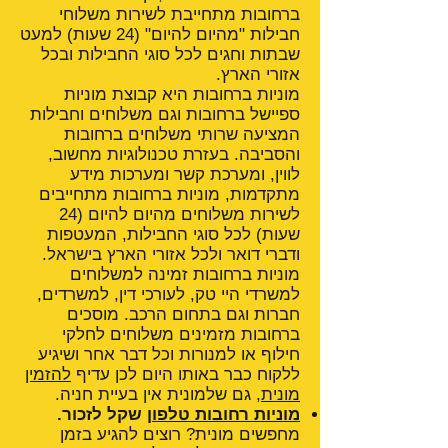
ברחובות מתחייבת לשירות משלוחי
חבילות "מהיום להיום" (24 שעות) למעט
שבתות וחגים לכל סוגי החבילות ובכל
אזורי הארץ.
מוניות ברחובות היא קבוצת מוניות
ספיישל ברחובות וגם משלוחים וחבילות
המציעה שרותי משלוחים ברחובות
והסביבה. בעזרת טכנולוגיות מחשוב,
לווין, ומערכת קשר ומערכות מידע
מתקדמות, מוניות ברחובות מתחייבים
לשירות משלוחים מהיום להיום (24
שעות) לכל סוגי החבילות, המעטפות
ודברי דואר ולכל אזורי הארץ בישראל.
מוניות ברחובות זמינה למשלוחים
למשרדי היי טק, לעורכי דין, למשרדים,
חברות וגם בתחום הרכב. מוסכים
ברחובות מזמינים משלוחים לחלקי
חילוף או למנורות וכל דבר אחר ושיגיע
ללקוח כבר באותו היום לכן עדיף
להזמין
מונית
, גם שלמונית אין בעיית חניה.
מוניות רחובות טלפון
שקל לזכור.
מחפשים מונית? רוצים להגיע בזמן