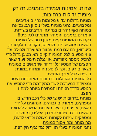
שרות, אמינות ועמידה בזמנים. זה רק
מוניות גדולות ברחובות.
מוניות גדולות עד 6 מקומות נהגים אדיבים
ומקצועיים, נהגי מוניות בעלי ניסיון רב, נסיעה
בטוחה ואף זהירים בנהיגה, אדיבים בשירות,
עומדים בזמנים והמחיר מתאים לכל כיס!!
בקבוצת המוניות קיים מגוון רחב של מוניות
נוסעים מסוג שונים, מרצדס, סקודה, פולקסווגן,
סיטרואן, רנו עם רמת אבזור מפוארת ולכולם עד
4-6 נוסעים לכל המוניות קיים תא מטען גדול כדי
להכיל מספר מזוודות, או עגלת תינוק ועוד שאר
חפצים של הנוסע על ידי זה שהמושבים במונית
נשארים רקים, וכך לנוסע נוח ומרווח במונית
בישיבה לכל אורך הנסיעה.
כל המוניות הגדולות ברחובות מאובזרות היטב
ומצוידת במערכת קשר מתקדמת כדי להסיע את
הנוסע בדרך הנוחה והמהירה ביותר למחוז
חפצו.
מוניות ברחובות יש צי של כלי רכב חדישים
ומפנקים, ממודלים גבוהים, הנהוגים על ידי
נהגים, אדיבים, ובעלי תעודות הכשרה להסעת
נוסעים ברכב ציבורי כמו כן יעילים, מיומנים
ומספקים שירות לקוחות מעולה וכדאי לדעת,
מה מותר ומה אסור במונית
.
נהגי המוניות בעלי תו ירוק נגד נגיף הקורונה.