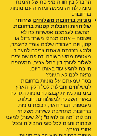
ההבדל בין חוויה מעייפת של הזמנת
מונית לחוויה נעימה ומהירה עם מוניות
ברחובות.
מוניות ברחובות משלוחים
שירותי
שליחויות והובלות קטנות ברחובות.
תחשבו לעצמכם אפשרות כזו לא
פשוטה – אתם מנהלי משרד גדול או
קטן, ויום העבודה שלכם עומד להיגמר,
ולרגע נזכרתם שאתם צריכם להעביר
מעטפה ממש חשובה ודחופה שחייבים
לשלוח לעורך דין בתל אביב, המעטפה
חייבת להגיע עוד באותו היום.
נראה לכם לא הגיוני?
בטח שמעתם על מוניות ברחובות
למשלוחים וחבילות לכל חלקי הארץ
בזמינות מידית קבוצת המוניות הגדולה
באזור השפלה למשלוחים, חבילות,
מעטפות ודברי דואר, קבוצת מוניות
ברחובות מתחייבת לשירות משלוחי
חבילות "מהיום להיום" (24 שעות) למעט
שבתות וחגים לכל סוגי החבילות ובכל
אזורי הארץ.
מוניות ברחובות היא קבוצת מוניות