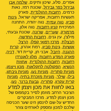
אפרים, סלע, שיכון ותיקים,
שלמה אבן
גבירול כפר גבירול
, שכונת רמז, נאות
כרמים,
רחובות ההולנדית
, פארק
תעשיות רחובות, אפריקה ישראל,
גינות
סביון
,
נווה עמית
, נווה יהודה, התחנה
המרכזית
קניון רחובות
, נווה אלון,
מרמורק
,
שעריים
,
שרונה
, שכונת גבעתי,
מילצ'ן, עין גנים,
רחובות החדשה
,
חבצלת
,
מרכז רפואי קפלן
,
הרצל
,
אושיות
,
גינות סביון
, רמת אהרון,
קרית
ההגנה
,
היובל
, אבני חן, קריית דוד,
דניה
,
פארק המדע רחובות
,
מלון לאונרדו
רחובות
,
רחובות ההולנדית
,
אחוזת
הנשיא
,
הפקולטה לחקלאות
,
מכון וייצמן
,
מוניות סתריה
,
מוניות נען
,
מוניות גיבתון
,
בילו
,
שילר
,
מוניות מזכרת בתיה
,
מוניות
קרית עקרון
,
סתריה
,
גבעת ברנר
,
נען
.
בואו לחוות את מכון ויצמן למדע
הציבור הרחב מוזמן לסייר בקמפוס של
מכון ויצמן למדע. מרכז המבקרים
החדיש על-שם לוינסון הינו שער הכניסה
שלכם למכון ומספק לאורחים צוהר