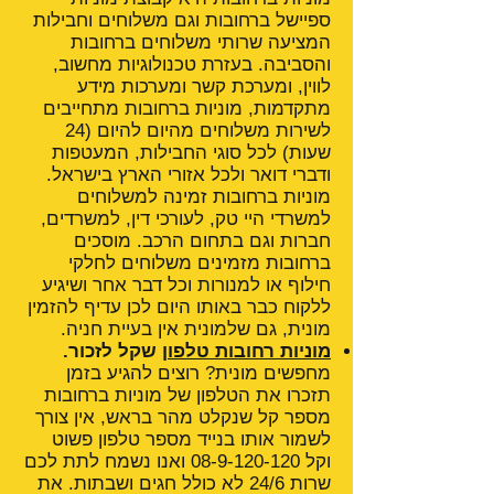
ספיישל ברחובות וגם משלוחים וחבילות
המציעה שרותי משלוחים ברחובות
והסביבה. בעזרת טכנולוגיות מחשוב,
לווין, ומערכת קשר ומערכות מידע
מתקדמות, מוניות ברחובות מתחייבים
לשירות משלוחים מהיום להיום (24
שעות) לכל סוגי החבילות, המעטפות
ודברי דואר ולכל אזורי הארץ בישראל.
מוניות ברחובות זמינה למשלוחים
למשרדי היי טק, לעורכי דין, למשרדים,
חברות וגם בתחום הרכב. מוסכים
ברחובות מזמינים משלוחים לחלקי
חילוף או למנורות וכל דבר אחר ושיגיע
ללקוח כבר באותו היום לכן עדיף להזמין
מונית, גם שלמונית אין בעיית חניה.
מוניות רחובות טלפון
שקל לזכור.
מחפשים מונית? רוצים להגיע בזמן
תזכרו את הטלפון של מוניות ברחובות
מספר קל שנקלט מהר בראש, אין צורך
לשמור אותו בנייד מספר טלפון פשוט
וקל
08-9-120-120
ואנו נשמח לתת לכם
שרות 24/6 לא כולל חגים ושבתות. את