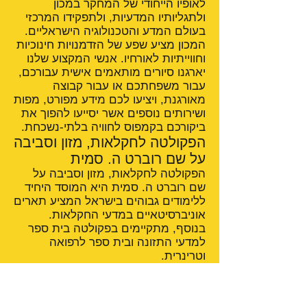
לאופיו הייחודי של המחקר במכון
ולתגליותיו המדעיות, ולתפקידו המרכזי
בעולם המדע והטכנולוגיה הישראליים.
המכון מציע שפע של הזדמנויות חינוכיות
וחווייתיות לאורחיו. אנשי המקצוע שלנו
יארגנו סיורים מותאמים אישית עבורכם,
עבור משפחתכם או עבור קבוצה
מאורגנת, ויציעו לכם מידע מפורט, מפות
ושירותים נוספים אשר יסייעו להפוך את
ביקורכם בקמפוס לחוויה בלתי-נשכחת.
הפקולטה לחקלאות, מזון וסביבה
על שם רוברט ה. סמית
הפקולטה לחקלאות, מזון וסביבה על
שם רוברט ה. סמית היא המוסד היחיד
ללימודים גבוהים בישראל המציע תארים
אוניברסיטאיים במדעי החקלאות.
בנוסף, מתקיימים בפקולטה בית ספר
למדעי התזונה ובית ספר לרפואה
וטרינרית.
הפקולטה לחקלאות עוסקים בהכשרת
הדור הבא של מדענים ומומחים
העוסקים בתחומי החקלאות, המזון