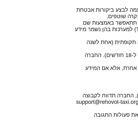
טעמה לבצע ביקורות אבטחת
ות תתאפשר באמצעות שם
משתמש וסיסמה אישיים וייחודיים, ובאמצעות אימות רב-שלבי (Two Factor Authentication) למערכות בהן נשמר מידע
ה תקופתית (אחת לשנה
5.5. אבטחת מערכות: החברה תבצע סקרי סיכונים ומבדקי חדירות תקופתיים (לפחות אחת ל-18 חודשים). החברה
 אחרת, אלא אם המידע
), החברה תדווח לקבוצה
support@rehovot-taxi.or
את פעולות התגובה