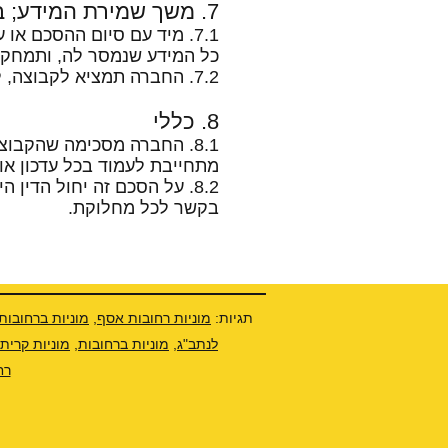
7. משך שמירת המידע; ביעור המידע
7.1. מיד עם סיום ההסכם א
כל המידע שנמסר לה, ותמחק א
7.2. החברה תמציא לקבוצה, לפי דרישתה, תצהיר המאמת את ביצוע פעולות המחיקה.
8. כללי
8.1. החברה מסכימה שהקבו
מתחייבת לעמוד בכל עדכון או 
8.2. על הסכם זה יחול הדי
בקשר לכל מחלוקת.
תגיות:
מוניות רחובות אסף
,
מוניות ברחובות
לנתב"ג
,
מוניות ברחובות,
מוניות קרית
רח