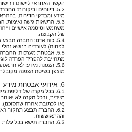
הקשר האחראי ליישום דרישות
5.2. דיווחים וביקורות: ה
מידע ומבדקי חדירות, בהתראה של 48 שעות. החברה תשתף פעולה עם הקבוצה במעקב
5.3. הרשאות גישה ואימות
של הקבוצה.
5.4. כוח אדם: החברה תבצע
לפחות) לעובדיה בנושא נהלי 
מתחייבת להפריד הפרדה לוגית 
5.6. הצפנת מידע: לא תתא
מוצפן בשיטת הצפנה מקובלת
6. אירועי אבטחת מידע
6.1. בכל מקרה של דליפת מ
מיידית, ובכל מקרה לא יאוחר מ-12 שעות מהמועד בו נודע לה על האירוע. הדיווח יו
(או לכתובת אחרת שתסוכם).
6.2. החברה תבצע תחקור ר
וההתאוששות.
6.3. החברה תישא בכל עלות הנובעת מפעולות התגובה, ההתאוששות ומזעור הסיכונים.