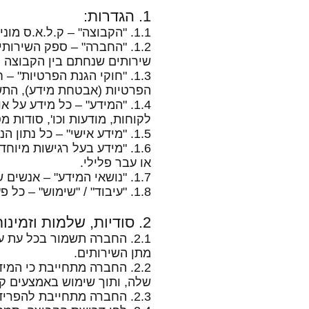
1. הגדרות:
1.1. "הקבוצה" – ק.ל.א.ס מוניות ברחובות בע"מ, ח.פ. 516626025, המפעילה את האתר, האפליקציה ושירותי ההסעה.
1.2. "החברה" – ספק השירו
שירותים שנחתם בין הקבוצה 
הפרטיות (אבטחת מידע), התשע"ז-2017, וכן הנחיות הרשות להגנת הפרטיות, כפי שיהיו ב
1.4. "המידע" – כל מידע על
לקוחות, מודעות וכו', סודות מס
1.5. "מידע אישי" – כל נתון הנוגע לאדם מזוהה או לאדם הניתן לזיהוי במאמץ סביר.
1.6. "מידע בעל רגישות מיוח
או עבר פלילי.
1.7. "נושאי המידע" – אנשים שמידע אישי ו/או מידע בעל רגישות מיוחדת נוגע אליהם.
1.8. "עיבוד" / "שימוש" – כל פעולה שמבוצעת במידע, לרבות איסופו, אחסונו, העתקתו, חשיפתו או מסירתו.
2. סודיות, שלמות וזמינות המידע
2.1. החברה תשמור בכל עת 
מתן השירותים.
2.2. החברה מתחייבת כי ה
שלה, ותוך שימוש באמצעים ק
2.3. החברה מתחייבת להפריד הפרדה לוגית בין השימוש במידע של הקבוצה לבין השימוש במידע של צדדים שלישיים.