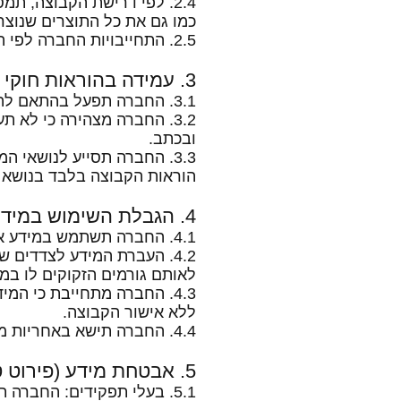
2.4. לפי דרישת הקבוצה, ת
כמו גם את כל התוצרים שנוצרו
2.5. התחייבויות החברה לפי הסכם זה אינן מוגבלות בזמן, ויחולו גם לאחר סיומו.
3. עמידה בהוראות חוקי הגנת הפרטיות
3.1. החברה תפעל בהתאם להוראות חוקי הגנת הפרטיות, ותיחשב כ"מחזיקה" של מאגר המידע.
3.2. החברה מצהירה כי לא
ובכתב.
3.3. החברה תסייע לנושאי ה
הוראות הקבוצה בלבד בנושא ז
4. הגבלת השימוש במידע והעברתו
4.1. החברה תשתמש במידע אך ורק לצורך ביצוע השירותים.
4.2. העברת המידע לצדדים
לאותם גורמים הזקוקים לו במי
4.3. החברה מתחייבת כי המ
ללא אישור הקבוצה.
4.4. החברה תישא באחריות מלאה כלפי הקבוצה וכלפי נושאי המידע לכל מעשה או מחדל של מקבלי המידע.
5. אבטחת מידע (פירוט טכני)
5.1. בעלי תפקידים: החברה