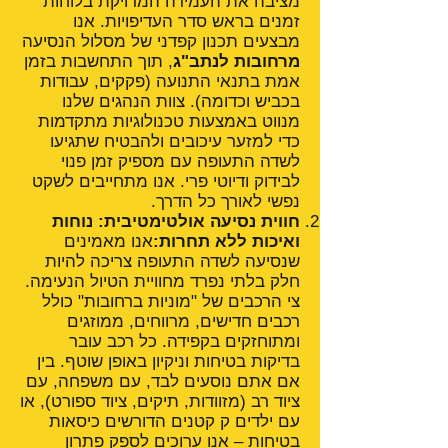
מציבה את העמידה המדויקת בלוחות
זמנים בראש סדר העדיפויות. אנו
מבצעים תכנון קפדני של מסלול הנסיעה
מרחובות לנתב"ג
, תוך התחשבות בזמן
אמת בתנאי התנועה (פקקים, עבודות
בכביש וכדומה). צוות הנהגים שלנו
מנווט באמצעות טכנולוגיות מתקדמות
כדי למזער עיכובים ולהבטיח שתגיעו
לשדה התעופה עם מספיק זמן פנוי
לבידוק ודיוטי פרי. אנו מתחייבים לשקט
נפשי לאורך כל הדרך.
חווית נסיעה אולטימטיבית: נוחות
ואיכות ללא תחרות:
אנו מאמינים
שנסיעה לשדה התעופה צריכה להיות
חלק בלתי נפרד מחוויית הטיול הנעימה.
צי הרכבים של "מוניות ברחובות" כולל
רכבים חדישים, מרווחים, ממוזגים
ומתוחזקים בקפידה. כל רכב עובר
בדיקות בטיחות וניקיון באופן שוטף. בין
אם אתם נוסעים לבד, עם משפחה, עם
ציוד רב (מזוודות, תיקים, ציוד ספורט), או
עם ילדים ק קטנים הדורשים כיסאות
בטיחות – אנו ערוכים לספק פתרון