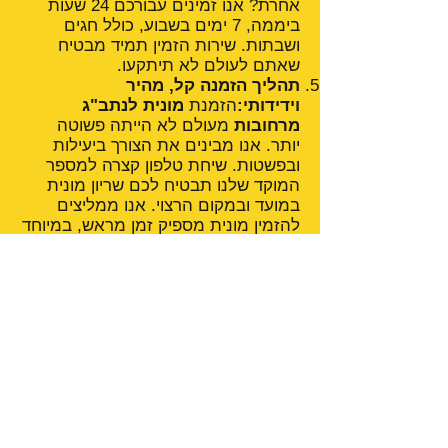
אחרת? אנו זמינים עבורכם 24 שעות
ביממה, 7 ימים בשבוע, כולל חגים
ושבתות. שירות הזמין תמיד מבטיח
שאתם לעולם לא תיתקעו.
תהליך הזמנה קל, מהיר
וידידותי:
הזמנת
מונית לנתב"ג
מרחובות
מעולם לא הייתה פשוטה
יותר. אנו מבינים את הצורך ביעילות
ובפשטות. שיחת טלפון קצרה למספר
המוקד שלנו תבטיח לכם שריון מונית
במועד ובמקום הרצוי. אנו ממליצים
להזמין מונית מספיק זמן מראש, במיוחד
בתקופות עמוסות (חגים, חופשות קיץ)
או אם אתם טסים בשעות השיא, כדי
להבטיח את זמינות הרכב המתאים.
הזמינו עוד היום: מונית לשדה התעופה
(נתב"ג) מרחובות – בקליק אחד!
אל תחכו לרגע האחרון! כאשר אתם
מתכננים את הנסיעה הבאה שלכם
לחו"ל, בין אם זו חופשה משפחתית,
נסיעת עסקים חשובה או טיסה ליעד
חדש, דאגו להזמין מראש
מונית