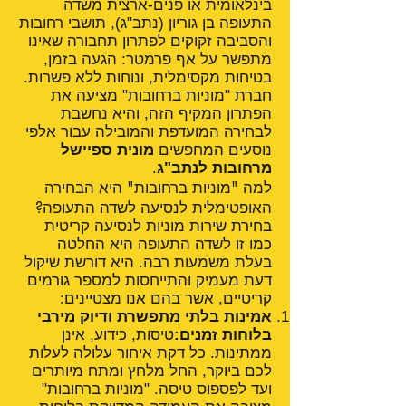
בינלאומית או פנים-ארצית משדה
התעופה בן גוריון (נתב"ג), תושבי רחובות
והסביבה זקוקים לפתרון תחבורה שאינו
מתפשר על אף פרמטר: הגעה בזמן,
בטיחות מקסימלית, ונוחות ללא פשרות.
חברת "מוניות ברחובות" מציעה את
הפתרון המקיף הזה, והיא נחשבת
לבחירה המועדפת והמובילה עבור אלפי
נוסעים המחפשים
מונית ספיישל
מרחובות לנתב"ג
.
למה "מוניות ברחובות" היא הבחירה
האופטימלית לנסיעה לשדה התעופה?
בחירת שירות מוניות לנסיעה קריטית
כמו זו לשדה התעופה היא החלטה
בעלת משמעות רבה. היא דורשת שיקול
דעת מעמיק והתייחסות למספר גורמים
קריטיים, אשר בהם אנו מצטיינים:
אמינות בלתי מתפשרת ודיוק מירבי
בלוחות זמנים:
טיסות, כידוע, אינן
ממתינות. כל דקת איחור עלולה לעלות
לכם ביוקר, החל מלחץ ומתח מיותרים
ועד לפספוס טיסה. "מוניות ברחובות"