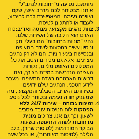
מותאם. נסיעה מ"רחובות לנתב"ג"
איתנו מבטיחה לכם מרחב אישי, שקט
ואווירה נעימה, המאפשרת לכם להירגע,
לעבוד או להתכונן לטיסה.
צוות נהגים מקצועי, מנוסה ואדיב:
כוח
האדם הוא הליבה של השירות שלנו.
נהגי "מוניות ברחובות" הם בעלי ותק
וניסיון עשיר בהסעות לשדה התעופה
ובנסיעות בינעירוניות. הם לא רק נהגים
מצוינים, אלא גם מכירים היטב את כל
המסלולים האופטימליים, נקודות
העצירה הנדרשות במידת הצורך, ואת
דרישות האבטחה בשדה התעופה. מעבר
לידע הטכני, הנהגים שלנו ידועים
בשירותם האדיב, הסבלני והמקצועי, מה
שמעניק חוויה נעימה ובטוחה לכל נוסע.
זמינות גבוהה – שירות 24/7 ללא
הפסקות:
לוח הטיסות עובד מסביב
לשעון, וכך גם אנו. צריכים
מונית
מרחובות לשדה התעופה
בשעות
הבוקר המוקדמות (לטיסות שחר), בלב
הלילה (לטיסות מאוחרות), או בכל שעה