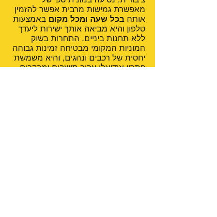
מאפשרת גמישות מרבית אפשר להזמין
אותה
בכל שעה ומכל מקום
באמצעות
טלפון והיא מביאה אותך ישירות ליעדך
ללא תחנות ביניים. התחרות בשוק
המוניות המקומי מבטיחה זמינות גבוהה
יחסית של רכבים ונהגים, והיא משמשת
פתרון אידיאלי עבור תושבים ומבקרים
כאחד הזקוקים לנסיעה
אישית, פרטית
ונוחה
, בין אם לנסיעה קצרה, הסעה
מיוחדת או נסיעה אל מחוץ לעיר.