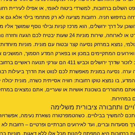
ט השלום ברחובות, למשרדי ביטוח לאומי, או אפילו לעיריית רחו
חה בחיפוש חניה. רחובות מציעה לא רק מתחמי בילוי אלא גם אזו
השוכן על דרך ירושלים, הוא מרכז קניות ובילוי נוסף שמושך אליו מ
אתם באים לקניות, לסרט או לארוחה, שירות מוניות 24 שעות יבטיח לכ
מי, נמצא במרחק נסיעה קצר ובטוח עם מונית. מוניות מיוחדות ל
אירועים המתקיימים במכון או בפארק המדע הסמוך, המושכים א
מהארץ ומהעולם. חשוב לזכור שדרך ירושלים וכביש 411 הם עורקי ת
 ערה. נסיעה במונית מאפשרת לכם לנווט את הדרך ביעילות רבה 
מדע, בו נמצא
טוקו רחובות: חוויה אסייתית כשרה
, מונית יכולה
אתם מתגוררים בשכונת אושיות או שעריים, אתם נמצאים במרחק 
ם במהירות.
ויים ותחבורה ציבורית משלימה
תכם להמשיך בבילויים. כשהטמפרטורה נשארת נעימה, אפשרויות 
 מסעדות וברים, ועד לאירועים חברתיים ופרטיים – רחובות לא
ות ברחובות היא המפתח ליהנות מכל אלו ללא דאגות.
מוניות בר