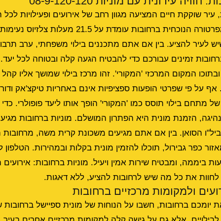
וויה עירונית עם מוניות 08-9-120-120
 עיר שוקקת חיים המציעה מגוון רחב של אירועים ופעילויות לכל
הגילאים. היום, כשהטמפרטורה הנוכחית ברחובות עומדת על .5
ש לעיר להציע. בין אם אתם מתכננים בילוי משפחתי, ערב תרבות
רחובות זמינים עבורכם כדי להבטיח הגעה קלה ובטוחה לכל יעד. א
בתוכו המקום המרכזי 'המקורי'. זהו מרכז בילוי שמושך אליו קהל ר
אף על פי שפרטי הופעות ספציפיות אינם באחריות טיקצ'אק ודור
ל מתחם בילוי תוסס כמו 'המקורי' הופך אותו ליעד פופולרי. כדי 
נהיגה, הזמנת מונית היא הפתרון המושלם. מוניות ברחובות מגיעו
ביל"ו הסואן. בין אם אתם מגיעים משכונת קרית משה, מרחובות 
מוניות ברחובות: אירועים 
לחוות את כל מה שיש לרחובות להציע, ללא דאגות.
ועים ולמקומות מרכזיים ברחובות
יומכם ברחובות, חשבו על הנוחות של מונית ספיישל ברחובות 
לבילויים, אלא גם על גישה קלה למקומות מרכזיים אחרים בעיר.