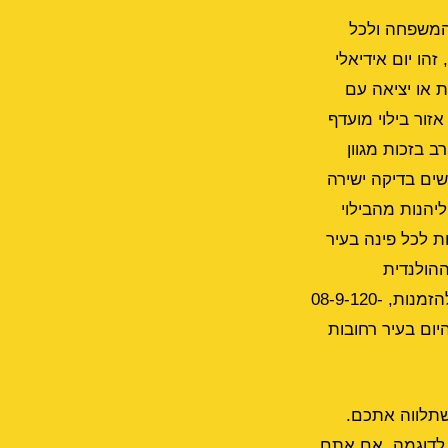
 המשפחה ולכל
21 מעלות צלזיוס נעימות, זהו יום אידיאלי
 או יציאה עם
זור בילוי מועדף
ב בזכות מגוון
שים בדיקה ישירה
ליהנות מהבילוי
ת לכל פינה בעיר
ההולנדית
המתפתחת, או אפילו מאזור כפר גבירול, תוכלו להזמין מונית בקלות ובמהירות. הטלפון להזמנות, 08-9-120-
היום בעיר רחובות
שתלווה אתכם.
 לדוגמה, אם אתם