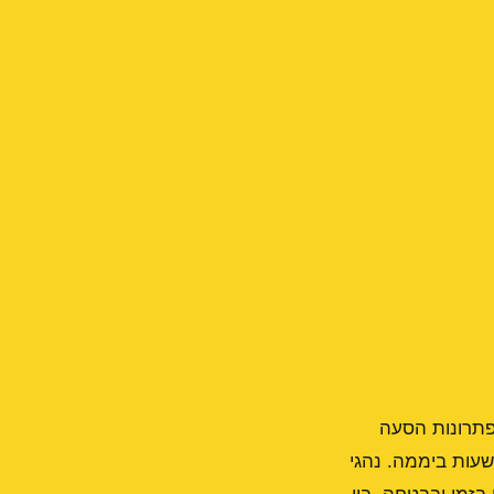
פתרונות הסעה
ים לכל צורך, החל מנסיעות יומיות בתוך העיר ועד למונית לנתב"ג, שירות הזמין 24 שעות ביממה. נהגי