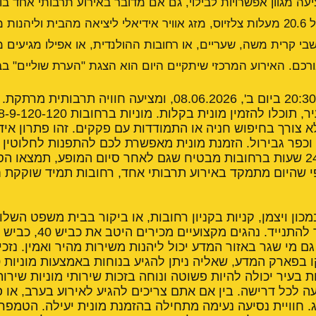
יעה מגוון אפשרויות לבילוי, גם אם מדובר באירוע תרבותי אחד 
הנוכחית בעיר עומדת על 20.6 מעלות צלזיוס, מזג אוויר אידיאלי ליציאה מהבית ו
בי קרית משה, שעריים, או רחובות ההולנדית, או אפילו מגיעים מ
ורכם. האירוע המרכזי שיתקיים היום הוא הצגת "הערת שוליים" ב
ההצגה תתחיל בשעה 20:30 ביום ב', 08.06.2026, ומציעה חוויה תר
א צורך בחיפוש חניה או התמודדות עם פקקים. זהו פתרון איד
 וכפר גבירול. הזמנת מונית מאפשרת לכם להתפנות לחלוטין ל
דאגות. שירות מוניות 24 שעות ברחובות מבטיח שגם לאחר סיום המופע, תמצ
י שהיום מתמקד באירוע תרבותי אחד, רחובות תמיד שוקקת ח
כון ויצמן, קניות בקניון רחובות, או ביקור בבית משפט השלו
גם מי שגר באזור המדע יכול ליהנות משירות מהיר ואמין. נזכ
 בפארק המדע, שאליה ניתן להגיע בנוחות באמצעות
מוניות 08-9-120-120
ת בעיר יכולה להיות פשוטה ונוחה בזכות שירותי מוניות שירו
 לכל דרישה. בין אם אתם צריכים להגיע לאירוע בערב, או 
. חוויית נסיעה נעימה מתחילה בהזמנת מונית יעילה. הטמפר