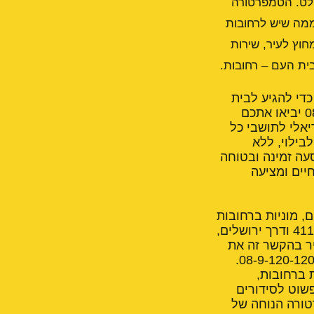
בולט. הטמפרטורה
ליהנות ממה שיש לרחובות
חוץ לעיר, שירות
בית העם – רחובות.
בותית מרתקת. כדי להגיע לבית
העם הממוקם בלב העיר, תוכלו להזמין מונית בקלות. מוניות ברחובות 08-9-120-120 יביאו אתכם
יאלי לתושבי כל
בילוי, ללא
או הסעה זמינה ובטוחה
יים ומציעה
ם, מוניות ברחובות
הן הדרך היעילה ביותר להתנייד. נהגים מקצועיים מכירים היטב את כביש 40, כביש 411 ודרך ירושלים,
יר בהקשר זה את
.
ת ברחובות,
פשוט לסידורים
טורה הנוחה של