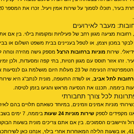
ובות: מעבר לאירועים
 רחובות מציעה מגוון רחב של פעילויות ומקומות בילוי. בין אם 
בקר במכון ויצמן, או לטפל בעניינים בבית משפט השלום או בביטו
דיאלי. שירות
מוניות ברחובות הרצל
מספק גישה מהירה ונוחה ל
ר. זהו אזור תוסס עם מגוון חנויות, בתי קפה ומסעדות, ולכן זמינו
קריטית לתנועה חלקה. הטמפרטורה הנעימה של 23 מעלות היום מושלמת 
רחובות לתל אביב
, או לשדה התעופה, מונית לנתב"ג היא שירות ח
תרונות לכל צורך תחבורתי
ירותי מוניות אמינים וזמינים, במיוחד כשאתם תלויים בהם לאירו
אנו מקפידים לספק
שירות מוניות 24 שעות
ביממה, 7 ימים
רול והיישובים הסמוכים. בין אם אתם צריכים מונית בשעות הבוק
דרך כביש 40 או כביש 411, או בשעות הלילה המאוחרות אחרי בילוי, אנחנו כאן לשיר