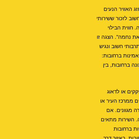
 ברחובות היא 23 מעלות צלזיוס. מזג האוויר הנעים
וב לזכור ששירותי
חווית הבילוי
ת נחמה". הצגה זו
ווה מוקד תרבותי חשוב ונגיש
אמינות ברחובות:
מכל שכונה ברחובות, בין
קים או לדאוג
ם ממרכז העיר או
ה מגוונים. אם
ה. השירות מתאים
ות ברחובות
בות, באזור דרך