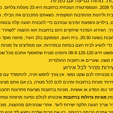
ות: נוחות נסיעה עם מוניות
היום, יום חמישי, 09 ביולי 2026, הטמפרטורה הנוכחית
ת וליהנות מהתרבות המקומית. כשאתם מתכננים את הבילוי, חש
, בילויים והופעות
זמינים עבורכם כדי להבטיח הגעה קלה ובטוחה. 
. האירוע המרכזי שיתקיים היום ברחובות הוא ההצגה "לשחרר א
תתקיים בבית העם - רחובות בשעה 20:30. בית העם, הממוקם בלב העיר, מה
כדי להגיע לבית העם בנוחות ובמהירות, אנו ממליצים על
מוניות 
. פשוט חייגו 08-9-120-120 והזמינו מונית שתאסוף אתכם 
משה, שעריים או רחובות ההולנדית.
ירות מהיר לכל אירוע
 מבטיחה לכם שקט נפשי. אין צורך לחפש חניה, להתמודד עם פק
רותי מוניות ברחובות זמינים לכם לכל מטרה, בין אם אתם מגיעי
ר כמו המדע או אושיות. מוניות ברחובות מציעות פתרונות תחבור
מין
מוניות גדולות ברחובות
שיבטיחו לכולם נסיעה מרווחת ונוח
ר וצריך הגעה חלקה ישירות ליעד. אחרי שנהניתם מההצגה, מוני
ר אתכם הביתה בבטחה. בין אם הבית שלכם נמצא ליד קניון רחו