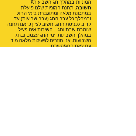
המוניות במהלך חג השבועות?
תשובה
: תחנת המוניות שלנו פועלת
במתכונת מלאה ומתוגברת בימי החול
ובמהלך כל ערב החג (ערב שבועות) עד
קרוב לכניסת החג. חשוב לציין כי אנו תחנה
שומרת שבת וחג – השירות אינו פעיל
במהלך השבתות, ימי החג עצמם ובחג
השבועות. אנו חוזרים לפעילות מלאה מיד
עם צאת החג/השבת.
2.
שאלה:
האם ניתן להזמין מונית מראש
לערב החג כדי להגיע למשפחה?
תשובה
: בהחלט כן, וזה אף מומלץ ביותר.
בשל הביקוש הגבוה בערבי חגים, אנו
ממליצים לבצע הזמנה מראש בטלפון
08-
9-120-120
או דרך אתר האינטרנט שלנו
www.rehovot-taxi.org
כדי להבטיח
שמונית תמתין לכם בשעה המבוקשת
ותגיעו ליעדכם לפני כניסת החג בצורה
רגועה.
3.
שאלה:
האם ניתן להזמין מונית גדולה
(למעלה מ-4 נוסעים) ברחובות?