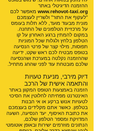
ההזמנה הדיגיטלי באתר
www.rehovot-taxi.org
מאפשר לכם
"לעקוף את התור" ולשריין לעצמכם
מונית מבעוד מועד, ללא תלות בעומס
על מרכזיית הטלפונים של התחנה.
במקום להמתין ברגע האחרון על קו
הטלפון בלחץ ולגלות שכל המוניות
תפוסות, מילוי קצר של פרטי הנסיעה
בטופס מבטיח לכם ראש שקט, ידיעה
שההזמנה נקלטה במערכת ושהנסיעה
שלכם מובטחת עוד לפני שהחג מתחיל.
דיוק מירבי, מניעת טעויות
והתאמה אישית של הרכב
הזמנה באמצעות הטופס המקוון באתר
האינטרנט מפחיתה לחלוטין את הסיכוי
לטעויות אנוש ברקע או אי הבנות
בטלפון. כאשר אתם מקלידים בעצמכם
את כתובת האיסוף, יעד הנסיעה, השעה
המדויקת ומספר הטלפון שלכם,
הנתונים מוזרמים ישירות ובאופן אוטומטי
לנהג שנמצא בדרך אליכם. בנוסף,